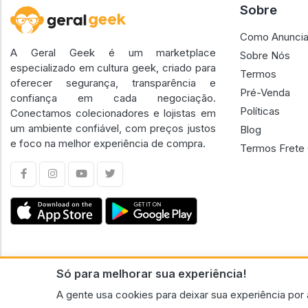
Sobre
Como Anuncia
A Geral Geek é um marketplace
Sobre Nós
especializado em cultura geek, criado para
Termos
oferecer segurança, transparência e
Pré-Venda
confiança em cada negociação.
Políticas
Conectamos colecionadores e lojistas em
um ambiente confiável, com preços justos
Blog
e foco na melhor experiência de compra.
Termos Frete 
Só para melhorar sua experiência!
CNPJ n.º 30.220.458/0001-17 - GERAL GEEK PORTAL ELETRONICO LTDA.
A gente usa cookies para deixar sua experiência por 
© 2026 Geral Geek