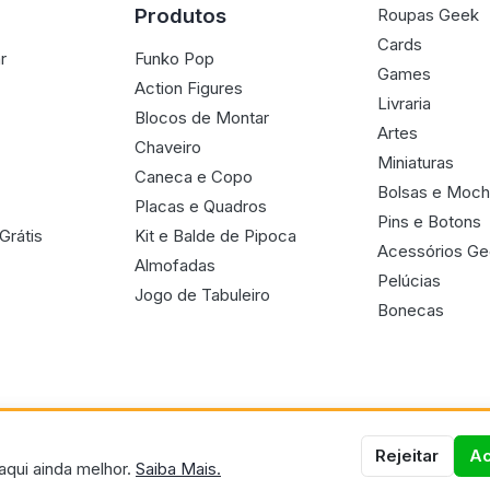
Produtos
Roupas Geek
Cards
r
Funko Pop
Games
Action Figures
Livraria
Blocos de Montar
Artes
Chaveiro
Miniaturas
Caneca e Copo
Bolsas e Moch
Placas e Quadros
Pins e Botons
Grátis
Kit e Balde de Pipoca
Acessórios G
Almofadas
Pelúcias
Jogo de Tabuleiro
Bonecas
Rejeitar
Ac
aqui ainda melhor.
Saiba Mais.