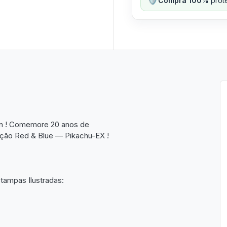
Compra 100%
prote
on ! Comemore 20 anos de
ção Red & Blue — Pikachu-EX !
ampas Ilustradas: