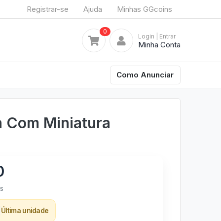
Registrar-se
Ajuda
Minhas GGcoins
0
Login
| Entrar
Minha Conta
Como Anunciar
 Com Miniatura
0
s
Última unidade