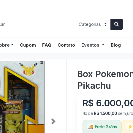
obre
Cupom
FAQ
Contato
Eventos
Blog
Box Pokemon
Pikachu
R$ 6.000,0
4x de
R$ 1.500,00
sem juro
🚚
Frete Grátis
⚡