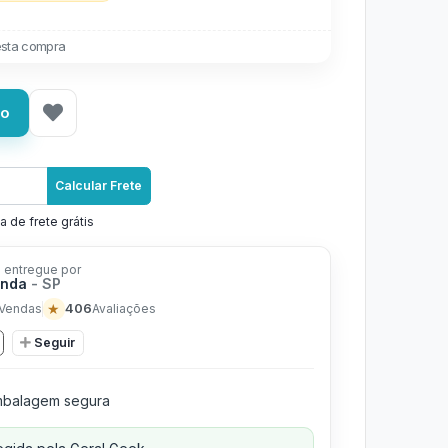
sta compra
ho
Calcular Frete
a de frete grátis
 entregue por
anda
- SP
★
406
Vendas
Avaliações
Seguir
balagem segura