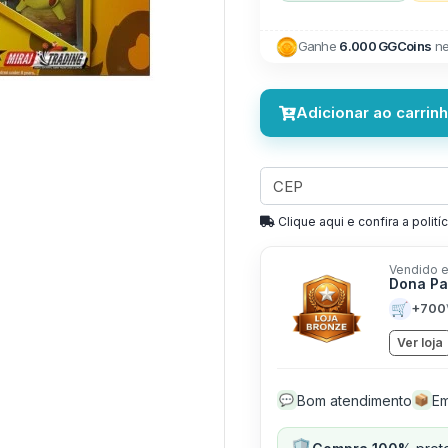
Next
Ganhe
6.000 GGCoins
ne
Adicionar ao carrin
Clique aqui e confira a politíc
Vendido e
Dona P
🛒
+700
Ver loja
Bom atendimento
Em
💬
📦
🛡️