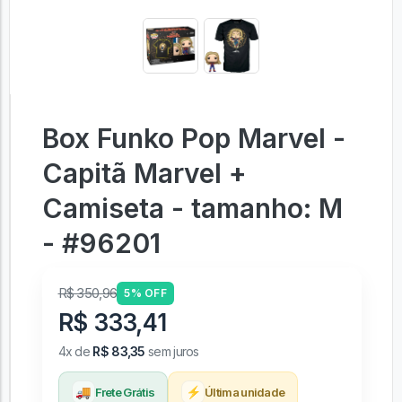
Box Funko Pop Marvel -
Capitã Marvel +
Camiseta - tamanho: M
- #96201
R$ 350,96
5% OFF
R$ 333,41
4x de
R$ 83,35
sem juros
🚚
⚡
Frete Grátis
Última unidade