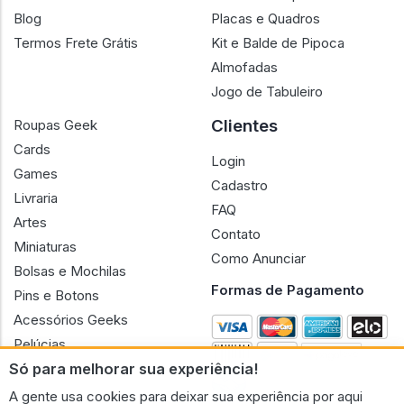
Blog
Placas e Quadros
Termos Frete Grátis
Kit e Balde de Pipoca
Almofadas
Jogo de Tabuleiro
Clientes
Roupas Geek
Cards
Login
Games
Cadastro
Livraria
FAQ
Artes
Contato
Miniaturas
Como Anunciar
Bolsas e Mochilas
Formas de Pagamento
Pins e Botons
Acessórios Geeks
Pelúcias
Só para melhorar sua experiência!
Bonecas
A gente usa cookies para deixar sua experiência por aqui