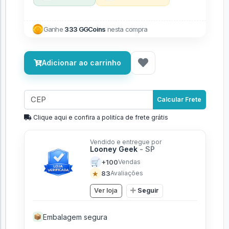
Ganhe
333 GGCoins
nesta compra
Adicionar ao carrinho
Calcular Frete
Clique aqui e confira a politíca de frete grátis
Vendido e entregue por
Looney Geek
- SP
🛒
+100
Vendas
★
83
Avaliações
Ver loja
Seguir
Embalagem segura
📦