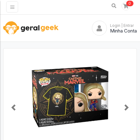
0
Login
| Entrar
Minha Conta
Previous
Next