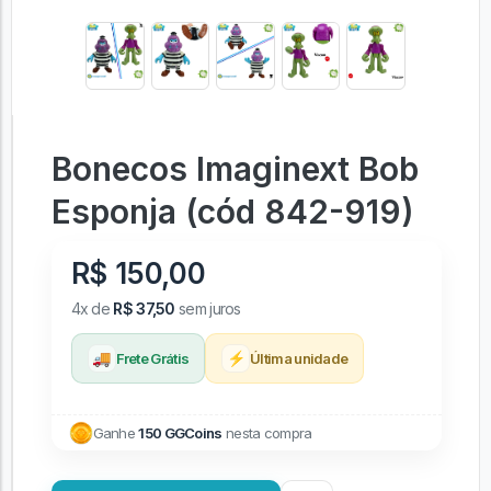
Bonecos Imaginext Bob
Esponja (cód 842-919)
R$ 150,00
4x de
R$ 37,50
sem juros
🚚
⚡
Frete Grátis
Última unidade
Ganhe
150 GGCoins
nesta compra