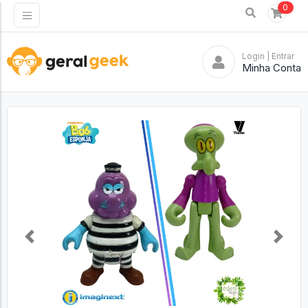
0
Login
| Entrar
Minha Conta
Previous
Next