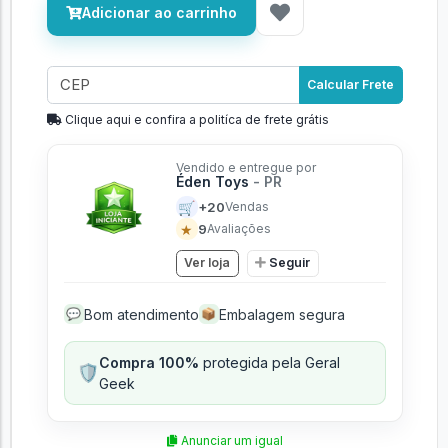
Adicionar ao carrinho
Calcular Frete
Clique aqui e confira a politíca de frete grátis
Vendido e entregue por
Éden Toys
- PR
🛒
+20
Vendas
★
9
Avaliações
Ver loja
Seguir
Bom atendimento
Embalagem segura
💬
📦
Compra 100%
protegida pela Geral
🛡️
Geek
Anunciar um igual