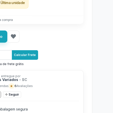
Última unidade
a compra
ho
Calcular Frete
a de frete grátis
 entregue por
s Variados
- SC
★
6
endas
Avaliações
Seguir
balagem segura