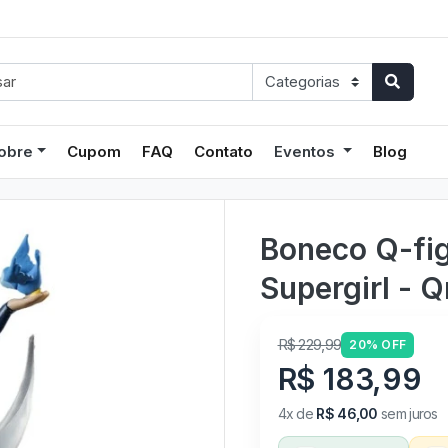
obre
Cupom
FAQ
Contato
Eventos
Blog
Boneco Q-fig
Supergirl - 
R$ 229,99
20% OFF
R$ 183,99
4x de
R$ 46,00
sem juros