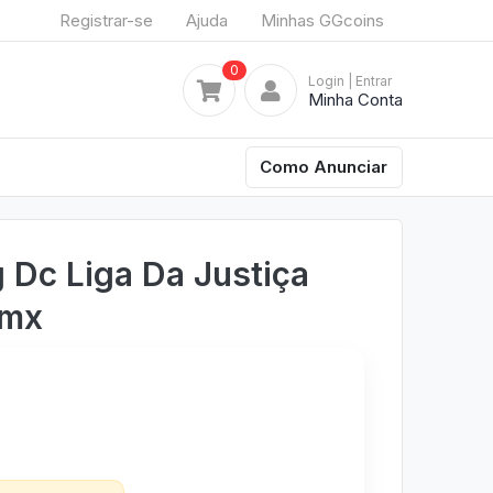
Registrar-se
Ajuda
Minhas GGcoins
0
Login
| Entrar
Minha Conta
Como Anunciar
 Dc Liga Da Justiça
Qmx