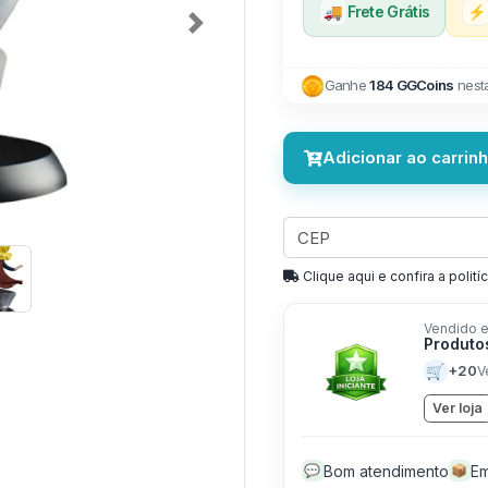
🚚
Frete Grátis
⚡
Next
Ganhe
184 GGCoins
nest
Adicionar ao carrin
Clique aqui e confira a politíc
Vendido e
Produto
🛒
+20
V
Ver loja
Bom atendimento
Em
💬
📦