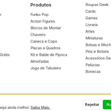
Produtos
Roupas Geek
Cards
r
Funko Pop
Games
Action Figures
Livraria
Blocos de Montar
Artes
Chaveiro
Miniaturas
Caneca e Copo
Bolsas e Moch
Placas e Quadros
Pins e Botons
Grátis
Kit e Balde de Pipoca
Acessórios G
Almofadas
Pelúcias
Jogo de Tabuleiro
Bonecas
Rejeitar
Ac
aqui ainda melhor.
Saiba Mais.