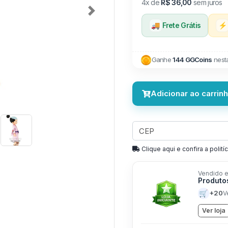
4x de
R$ 36,00
sem juros
Next
🚚
Frete Grátis
⚡
Ganhe
144 GGCoins
nest
Adicionar ao carrin
Clique aqui e confira a politíc
Vendido e
Produto
🛒
+20
V
Ver loja