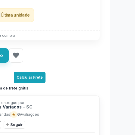
Última unidade
a compra
ho
Calcular Frete
a de frete grátis
 entregue por
s Variados
- SC
★
6
endas
Avaliações
Seguir