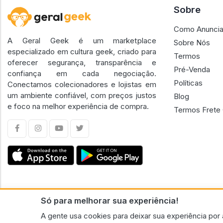
Sobre
Como Anuncia
A Geral Geek é um marketplace
Sobre Nós
especializado em cultura geek, criado para
Termos
oferecer segurança, transparência e
Pré-Venda
confiança em cada negociação.
Políticas
Conectamos colecionadores e lojistas em
um ambiente confiável, com preços justos
Blog
e foco na melhor experiência de compra.
Termos Frete 
Só para melhorar sua experiência!
CNPJ n.º 30.220.458/0001-17 - GERAL GEEK PORTAL ELETRONICO LTDA.
A gente usa cookies para deixar sua experiência por 