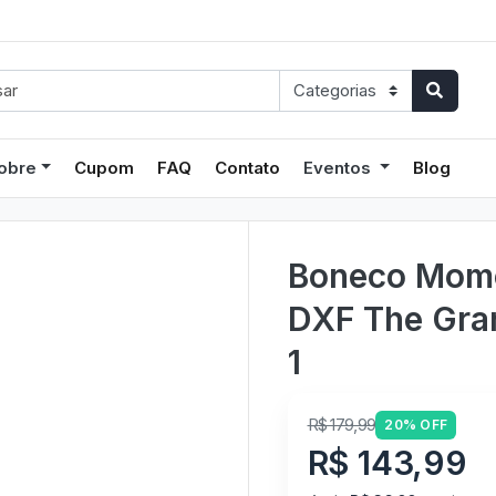
obre
Cupom
FAQ
Contato
Eventos
Blog
Boneco Momo
DXF The Gran
1
R$ 179,99
20% OFF
R$ 143,99