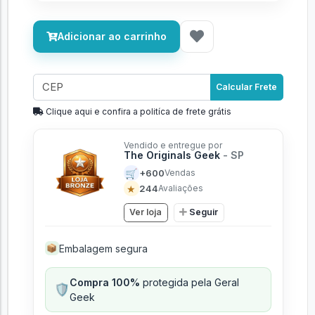
Adicionar ao carrinho
Calcular Frete
Clique aqui e confira a politíca de frete grátis
Vendido e entregue por
The Originals Geek
- SP
🛒
+600
Vendas
★
244
Avaliações
Ver loja
Seguir
Embalagem segura
📦
Compra 100%
protegida pela Geral
🛡️
Geek