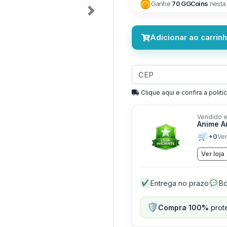
Ganhe
70 GGCoins
nesta
Next
Adicionar ao carrin
Clique aqui e confira a politíc
Vendido e
Anime A
🛒
+0
Ve
Ver loja
Entrega no prazo
Bo
✔
💬
🛡️
Compra 100%
prote