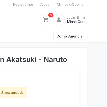
Registrar-se
Ajuda
Minhas GGcoins
0
Login
| Entrar
Minha Conta
Como Anunciar
 Akatsuki - Naruto
Última unidade