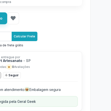
 compra
ho
Calcular Frete
a de frete grátis
 entregue por
rt Artesanato
- SP
★
0
ndas
Avaliações
Seguir
m atendimento
Embalagem segura
📦
gida pela Geral Geek