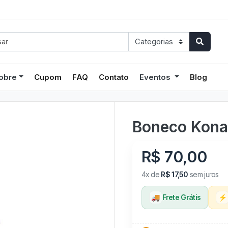
obre
Cupom
FAQ
Contato
Eventos
Blog
Boneco Konan
R$ 70,00
4x de
R$ 17,50
sem juros
🚚
Frete Grátis
⚡