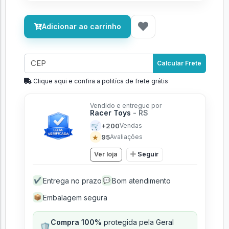
Adicionar ao carrinho
Calcular Frete
Clique aqui e confira a politíca de frete grátis
Vendido e entregue por
Racer Toys
- RS
🛒
+200
Vendas
★
95
Avaliações
Ver loja
Seguir
Entrega no prazo
Bom atendimento
✔
💬
Embalagem segura
📦
Compra 100%
protegida pela Geral
🛡️