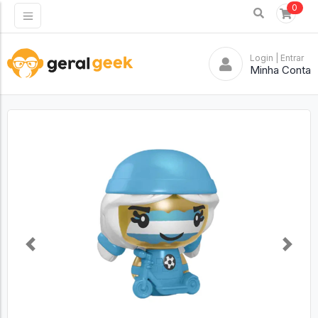
0
Login
| Entrar
Minha Conta
Previous
Next