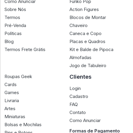
Como Anunciar
Funko Pop
Sobre Nós
Action Figures
Termos
Blocos de Montar
Pré-Venda
Chaveiro
Políticas
Caneca e Copo
Blog
Placas e Quadros
Termos Frete Grátis
Kit e Balde de Pipoca
Almofadas
Jogo de Tabuleiro
Clientes
Roupas Geek
Cards
Login
Games
Cadastro
Livraria
FAQ
Artes
Contato
Miniaturas
Como Anunciar
Bolsas e Mochilas
Formas de Pagamento
Pins e Botons