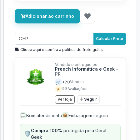
Adicionar ao carrinho
Calcular Frete
Clique aqui e confira a politíca de frete grátis
Vendido e entregue por
Preech Informática e Geek
-
PR
🛒
+70
Vendas
★
23
Avaliações
Ver loja
Seguir
Bom atendimento
Embalagem segura
💬
📦
Compra 100%
protegida pela Geral
🛡️
Geek