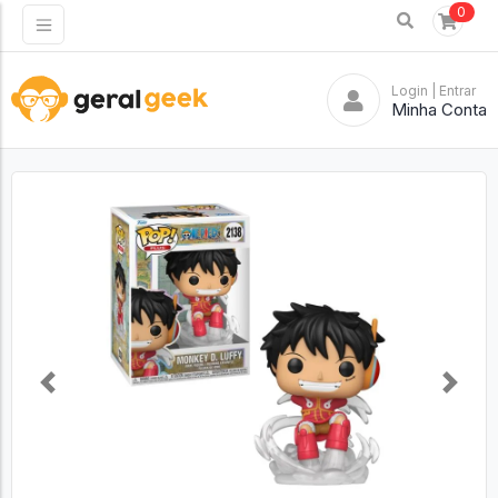
0
Login
| Entrar
Minha Conta
Previous
Next