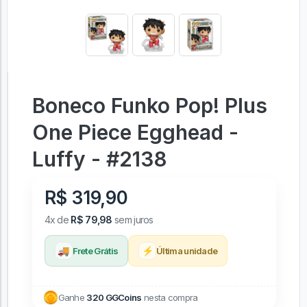
Boneco Funko Pop! Plus
One Piece Egghead -
Luffy - #2138
R$ 319,90
4x de
R$ 79,98
sem juros
🚚
⚡
Frete Grátis
Última unidade
Ganhe
320 GGCoins
nesta compra