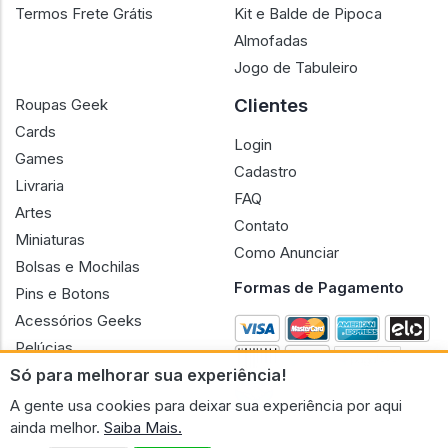
Termos Frete Grátis
Kit e Balde de Pipoca
Almofadas
Jogo de Tabuleiro
Clientes
Roupas Geek
Cards
Login
Games
Cadastro
Livraria
FAQ
Artes
Contato
Miniaturas
Como Anunciar
Bolsas e Mochilas
Formas de Pagamento
Pins e Botons
Acessórios Geeks
Pelúcias
Só para melhorar sua experiência!
Bonecas
A gente usa cookies para deixar sua experiência por aqui
ainda melhor.
Saiba Mais.