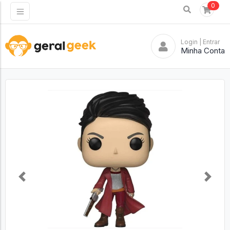
0
Login
| Entrar
Minha Conta
Previous
Next