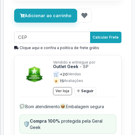
Adicionar ao carrinho
Calcular Frete
Clique aqui e confira a politíca de frete grátis
Vendido e entregue por
Outlet Geek
- SP
🛒
+20
Vendas
★
15
Avaliações
Ver loja
Seguir
Bom atendimento
Embalagem segura
💬
📦
Compra 100%
protegida pela Geral
🛡️
Geek