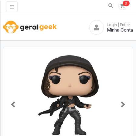
0
Login
| Entrar
Minha Conta
Previous
Next