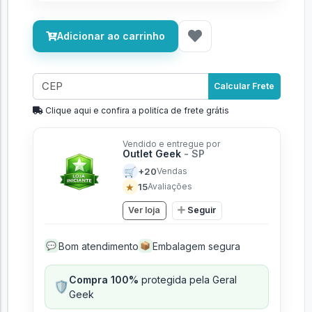
Adicionar ao carrinho
Calcular Frete
Clique aqui e confira a politíca de frete grátis
Vendido e entregue por
Outlet Geek
- SP
🛒
+20
Vendas
★
15
Avaliações
Ver loja
Seguir
Bom atendimento
Embalagem segura
💬
📦
Compra 100%
protegida pela Geral
🛡️
Geek