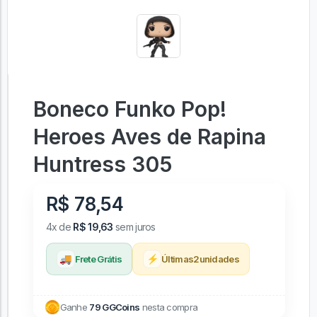
Boneco Funko Pop!
Heroes Aves de Rapina
Huntress 305
R$ 78,54
4x de
R$ 19,63
sem juros
🚚
⚡
Frete Grátis
Últimas
2
unidades
Ganhe
79 GGCoins
nesta compra