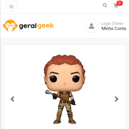
0
Login
| Entrar
Minha Conta
Previous
Next