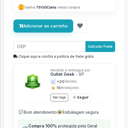
Ganhe
79 GGCoins
nesta compra
Adicionar ao carrinho
Calcular Frete
Clique aqui e confira a politíca de frete grátis
Vendido e entregue por
Outlet Geek
- SP
🛒
+20
Vendas
★
15
Avaliações
Ver loja
Seguir
Bom atendimento
Embalagem segura
💬
📦
Compra 100%
protegida pela Geral