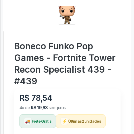
Boneco Funko Pop
Games - Fortnite Tower
Recon Specialist 439 -
#439
R$ 78,54
4x de
R$ 19,63
sem juros
🚚
⚡
Frete Grátis
Últimas
2
unidades