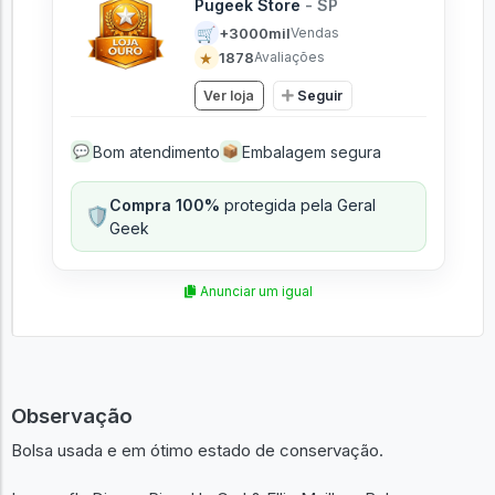
Pugeek Store
- SP
🛒
+3000mil
Vendas
★
1878
Avaliações
Ver loja
Seguir
Bom atendimento
Embalagem segura
💬
📦
Compra 100%
protegida pela Geral
🛡️
Geek
Anunciar um igual
Observação
Bolsa usada e em ótimo estado de conservação.