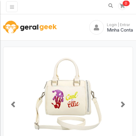
0
Login
| Entrar
Minha Conta
Previous
Next