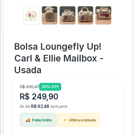
Bolsa Loungefly Up!
Carl & Ellie Mailbox -
Usada
R$ 390,47
36% OFF
R$ 249,90
4x de
R$ 62,48
sem juros
🚚
⚡
Frete Grátis
Última unidade