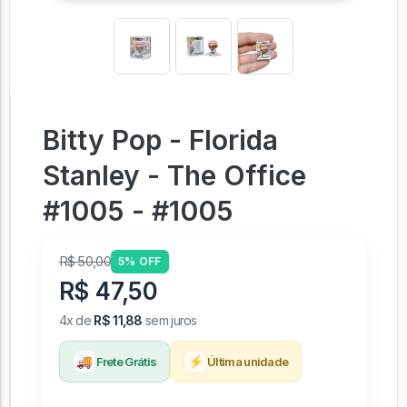
Bitty Pop - Florida
Stanley - The Office
#1005 - #1005
R$ 50,00
5% OFF
R$ 47,50
4x de
R$ 11,88
sem juros
🚚
⚡
Frete Grátis
Última unidade