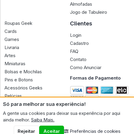
Almofadas
Jogo de Tabuleiro
Clientes
Roupas Geek
Cards
Login
Games
Cadastro
Livraria
FAQ
Artes
Contato
Miniaturas
Como Anunciar
Bolsas e Mochilas
Formas de Pagamento
Pins e Botons
Acessórios Geeks
Pelúcias
Só para melhorar sua experiência!
Bonecas
A gente usa cookies para deixar sua experiência por aqui
ainda melhor.
Saiba Mais.
Rejeitar
Aceitar
Preferências de cookies