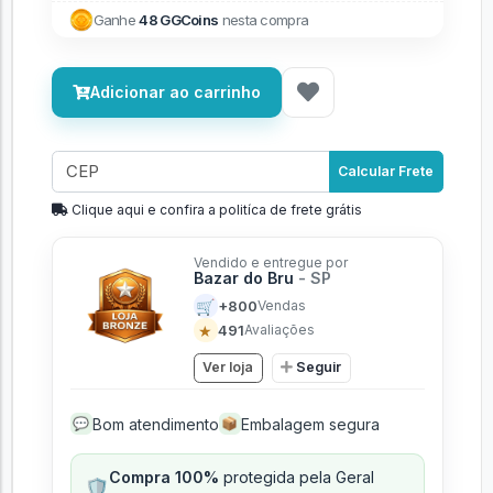
Ganhe
48 GGCoins
nesta compra
Adicionar ao carrinho
Calcular Frete
Clique aqui e confira a politíca de frete grátis
Vendido e entregue por
Bazar do Bru
- SP
🛒
+800
Vendas
★
491
Avaliações
Ver loja
Seguir
Bom atendimento
Embalagem segura
💬
📦
Compra 100%
protegida pela Geral
🛡️