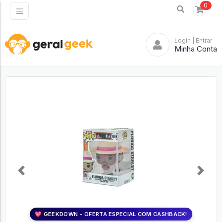
0
Login
| Entrar
Minha Conta
Previous
Next
💖 GEEKDOWN - OFERTA ESPECIAL COM CASHBACK!