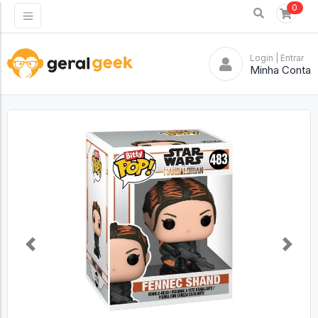
0
Login
| Entrar
Minha Conta
Previous
Next