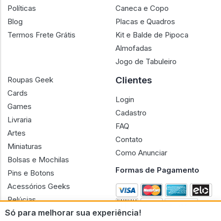
Políticas
Caneca e Copo
Blog
Placas e Quadros
Termos Frete Grátis
Kit e Balde de Pipoca
Almofadas
Jogo de Tabuleiro
Clientes
Roupas Geek
Cards
Login
Games
Cadastro
Livraria
FAQ
Artes
Contato
Miniaturas
Como Anunciar
Bolsas e Mochilas
Formas de Pagamento
Pins e Botons
Acessórios Geeks
Pelúcias
Só para melhorar sua experiência!
Bonecas