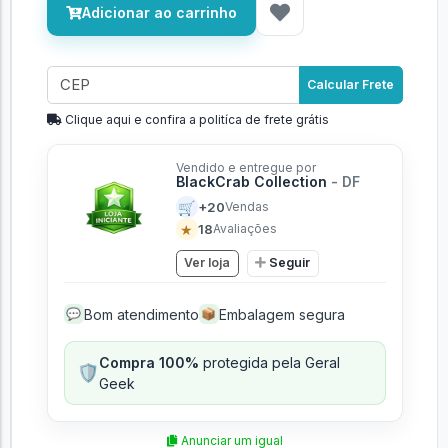
Adicionar ao carrinho
Calcular Frete
Clique aqui e confira a politíca de frete grátis
Vendido e entregue por
BlackCrab Collection
- DF
🛒
+20
Vendas
★
18
Avaliações
Ver loja
Seguir
Bom atendimento
Embalagem segura
💬
📦
Compra 100%
protegida pela Geral
🛡️
Geek
Anunciar um igual