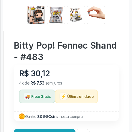
Bitty Pop! Fennec Shand
- #483
R$ 30,12
4x de
R$ 7,53
sem juros
🚚
⚡
Frete Grátis
Última unidade
Ganhe
30 GGCoins
nesta compra