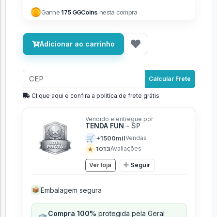
Ganhe
175 GGCoins
nesta compra
Adicionar ao carrinho
Calcular Frete
Clique aqui e confira a politíca de frete grátis
Vendido e entregue por
TENDA FUN
- SP
🛒
+1500mil
Vendas
★
1013
Avaliações
Ver loja
Seguir
Embalagem segura
📦
Compra 100%
protegida pela Geral