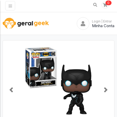
0
Login
| Entrar
Minha Conta
Previous
Next