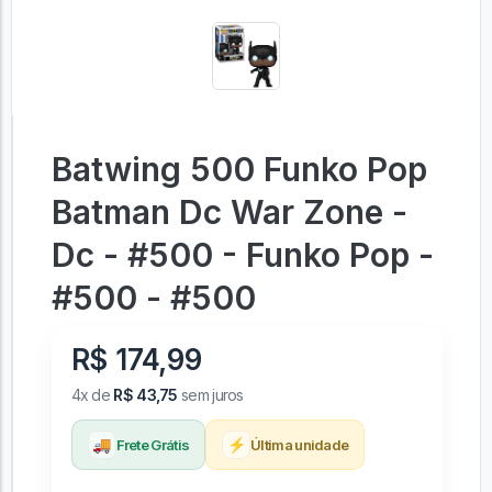
Batwing 500 Funko Pop
Batman Dc War Zone -
Dc - #500 - Funko Pop -
#500 - #500
R$ 174,99
4x de
R$ 43,75
sem juros
🚚
⚡
Frete Grátis
Última unidade