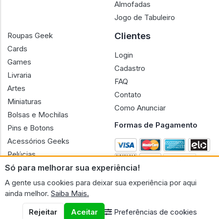
Almofadas
Jogo de Tabuleiro
Clientes
Roupas Geek
Cards
Login
Games
Cadastro
Livraria
FAQ
Artes
Contato
Miniaturas
Como Anunciar
Bolsas e Mochilas
Formas de Pagamento
Pins e Botons
Acessórios Geeks
Pelúcias
Só para melhorar sua experiência!
Bonecas
A gente usa cookies para deixar sua experiência por aqui
ainda melhor.
Saiba Mais.
Rejeitar
Aceitar
Preferências de cookies