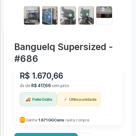
Banguelq Supersized -
#686
R$ 1.670,66
4x de
R$ 417,66
sem juros
🚚
⚡
Frete Grátis
Última unidade
Ganhe
1.671 GGCoins
nesta compra