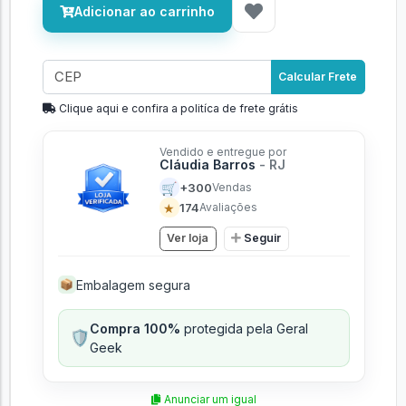
Adicionar ao carrinho
Calcular Frete
Clique aqui e confira a politíca de frete grátis
Vendido e entregue por
Cláudia Barros
- RJ
🛒
+300
Vendas
★
174
Avaliações
Ver loja
Seguir
Embalagem segura
📦
Compra 100%
protegida pela Geral
🛡️
Geek
Anunciar um igual