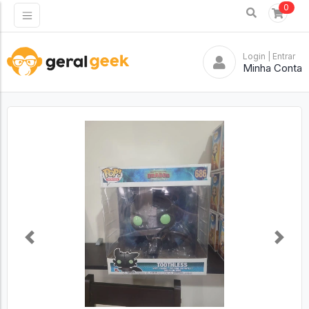
0
Login
| Entrar
Minha Conta
Previous
Next