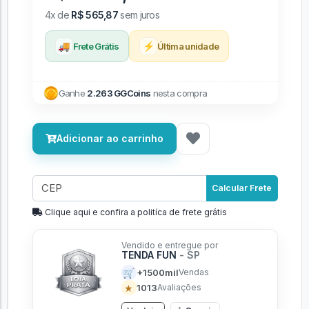
4x de
R$ 565,87
sem juros
🚚
⚡
Frete Grátis
Última unidade
Ganhe
2.263 GGCoins
nesta compra
Adicionar ao carrinho
Calcular Frete
Clique aqui e confira a politíca de frete grátis
Vendido e entregue por
TENDA FUN
- SP
🛒
+1500mil
Vendas
★
1013
Avaliações