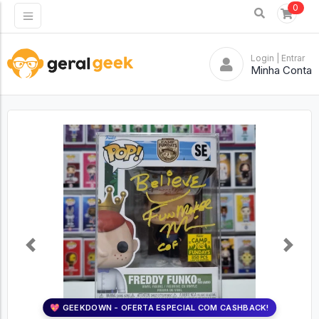
0
Login
| Entrar
Minha Conta
Previous
Next
💖 GEEKDOWN - OFERTA ESPECIAL COM CASHBACK!