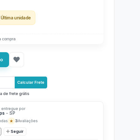
Última unidade
a compra
ho
Calcular Frete
a de frete grátis
 entregue por
ops
- SP
★
3
ndas
Avaliações
Seguir