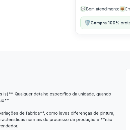
Bom atendimento
Em
💬
📦
🛡️
Compra 100%
prote
 is)**. Qualquer detalhe específico da unidade, quando
io**.
iações de fábrica**, como leves diferenças de pintura,
racterísticas normais do processo de produção e **não
vendedor.