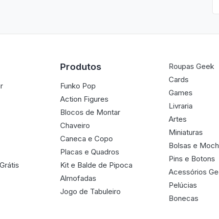
Produtos
Roupas Geek
Cards
r
Funko Pop
Games
Action Figures
Livraria
Blocos de Montar
Artes
Chaveiro
Miniaturas
Caneca e Copo
Bolsas e Moch
Placas e Quadros
Pins e Botons
Grátis
Kit e Balde de Pipoca
Acessórios G
Almofadas
Pelúcias
Jogo de Tabuleiro
Bonecas