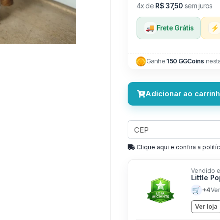
4x de
R$ 37,50
sem juros
🚚
Frete Grátis
⚡
Ganhe
150 GGCoins
nest
Adicionar ao carrin
Clique aqui e confira a politíc
Vendido e
Little P
🛒
+4
Ve
Ver loja