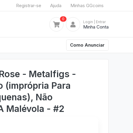
Registrar-se
Ajuda
Minhas GGcoins
0
Login
| Entrar
Minha Conta
Como Anunciar
Rose - Metalfigs -
o (imprópria Para
quenas), Não
 Malévola - #2