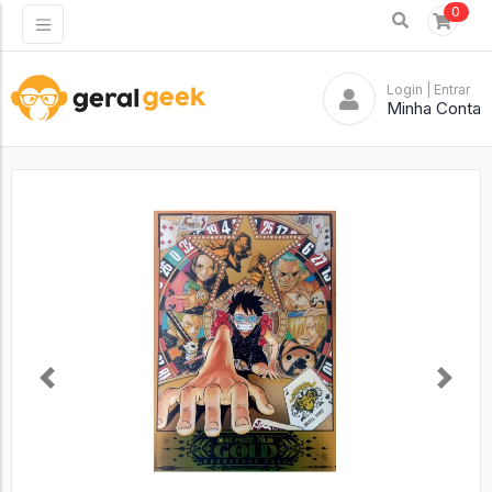
0
Login
| Entrar
Minha Conta
Previous
Next