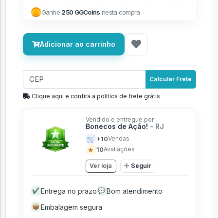
Ganhe
250 GGCoins
nesta compra
Adicionar ao carrinho
Calcular Frete
Clique aqui e confira a politíca de frete grátis
Vendido e entregue por
Bonecos de Ação!
- RJ
🛒
+10
Vendas
★
10
Avaliações
Ver loja
Seguir
Entrega no prazo
Bom atendimento
✔
💬
Embalagem segura
📦