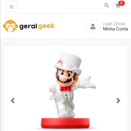
0
Login
| Entrar
Minha Conta
Previous
Next