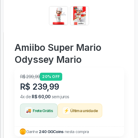
Amiibo Super Mario
Odyssey Mario
R$ 299,99
20% OFF
R$ 239,99
4x de
R$ 60,00
sem juros
🚚
⚡
Frete Grátis
Última unidade
Ganhe
240 GGCoins
nesta compra