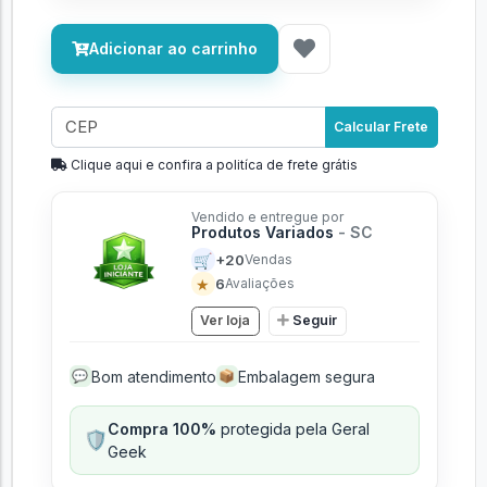
Adicionar ao carrinho
Calcular Frete
Clique aqui e confira a politíca de frete grátis
Vendido e entregue por
Produtos Variados
- SC
🛒
+20
Vendas
★
6
Avaliações
Ver loja
Seguir
Bom atendimento
Embalagem segura
💬
📦
Compra 100%
protegida pela Geral
🛡️
Geek