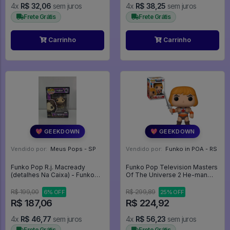
4x
R$ 32,06
sem juros
4x
R$ 38,25
sem juros
Frete Grátis
Frete Grátis
Carrinho
Carrinho
💖 GEEKDOWN
💖 GEEKDOWN
Vendido por:
Meus Pops - SP
Vendido por:
Funko in POA - RS
Funko Pop R.j. Macready
Funko Pop Television Masters
(detalhes Na Caixa) - Funko
Of The Universe 2 He-man
Fusion #993
991 - Mestres Do Universo -
Television #991
R$ 199,00
R$ 299,89
6% OFF
25% OFF
R$ 187,06
R$ 224,92
4x
R$ 46,77
sem juros
4x
R$ 56,23
sem juros
Frete Grátis
Frete Grátis