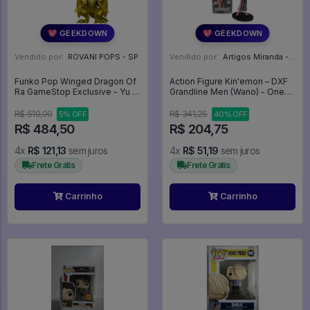
💖 GEEKDOWN
💖 GEEKDOWN
Vendido por:
ROVANI POPS - SP
Vendido por:
Artigos Miranda - RJ
Funko Pop Winged Dragon Of
Action Figure Kin'emon – DXF
Ra GameStop Exclusive - Yu Gi
Grandline Men (Wano) - One
Oh! #1098
Piece
R$ 510,00
R$ 341,25
5% OFF
40% OFF
R$ 484,50
R$ 204,75
4x
R$ 121,13
sem juros
4x
R$ 51,19
sem juros
Frete Grátis
Frete Grátis
Carrinho
Carrinho