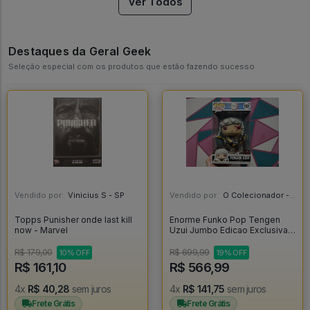
Ver Todos
Destaques da Geral Geek
Seleção especial com os produtos que estão fazendo sucesso
Vendido por:
Vinicius S - SP
Vendido por:
O Colecionador - SP
Topps Punisher onde last kill
Enorme Funko Pop Tengen
now - Marvel
Uzui Jumbo Edicao Exclusiva
Target Con - Demon Slayer
#1801
R$ 179,00
R$ 699,99
10% OFF
19% OFF
R$ 161,10
R$ 566,99
4x
R$ 40,28
sem juros
4x
R$ 141,75
sem juros
Frete Grátis
Frete Grátis