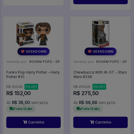
💖 GEEKDOWN
💖 GEEKDOWN
Vendido por:
ROVANI POPS - SP
Vendido por:
ROVANI POPS - SP
Funko Pop Harry Potter - Harry
Chewbacca With At-ST - Stars
Potter #31
Wars #236
R$ 160,00
R$ 290,00
5% OFF
5% OFF
R$ 152,00
R$ 275,50
4x
R$ 38,00
sem juros
4x
R$ 68,88
sem juros
Frete Grátis
Frete Grátis
Carrinho
Carrinho