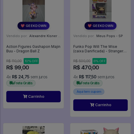
💖 GEEKDOWN
💖 GEEKDOWN
Vendido por:
Alexandre Kisner - PR
Vendido por:
Meus Pops - SP
Action Figures Gashapon Majin
Funko Pop Will The Wise
Buu - Dragon Ball Z
(caixa Danificada) - Stranger
Things #805
R$ 110,00
R$ 500,00
10% OFF
6% OFF
R$ 99,00
R$ 470,00
4x
R$ 24,75
sem juros
4x
R$ 117,50
sem juros
Frete Grátis
Frete Grátis
Aqui tem cupom
Carrinho
Carrinho