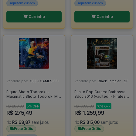
Aqui tem cupom
Aqui tem cupom
Carrinho
Carrinho
Vendido por:
GEEK GAMES FRIEND - RJ
Vendido por:
Black Templar - SP
Figure Shoto Todoroki -
Funko Pop Cursed Barbossa
Maximatic Shoto Todoroki My
Sdcc 2016 (vaulted) - Pirates
Hero Academia - My Hero
Of The Caribbean #208
Academia
R$ 289,99
R$ 1.399,99
5% OFF
10% OFF
R$ 275,49
R$ 1.259,99
4x
R$ 68,87
sem juros
4x
R$ 315,00
sem juros
Frete Grátis
Frete Grátis