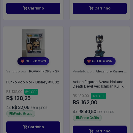
Carrinho
Carrinho
💖 GEEKDOWN
💖 GEEKDOWN
Vendido por:
ROVANI POPS - SP
Vendido por:
Alexandre Kisner - PR
Action Figures Azusa Nakano
Funko Pop Noi - Disney #1002
Death Devil Ver. Ichiban Kuji -
K-ON!
R$ 135,00
5% OFF
R$ 180,00
10% OFF
R$ 128,25
R$ 162,00
4x
R$ 32,06
sem juros
4x
R$ 40,50
sem juros
Frete Grátis
Frete Grátis
Carrinho
Carrinho