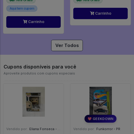
Aqui tem cupom
Carrinho
Carrinho
Ver Todos
Cupons disponíveis para você
Aproveite produtos com cupons especiais
💖 GEEKDOWN
Vendido por:
Eliana Fonseca - SP
Vendido por:
Funkorror - PR