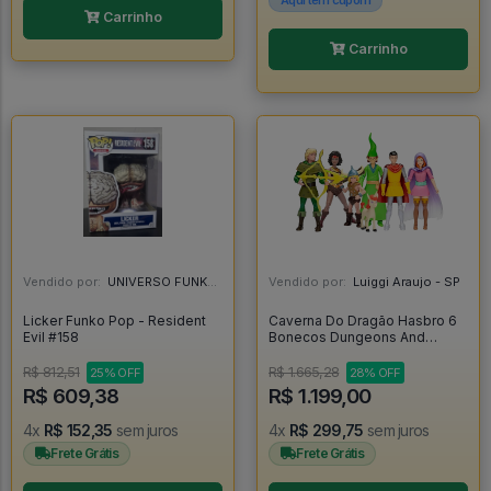
Carrinho
Carrinho
Vendido por:
UNIVERSO FUNKO SP - SP
Vendido por:
Luiggi Araujo - SP
Licker Funko Pop - Resident
Caverna Do Dragão Hasbro 6
Evil #158
Bonecos Dungeons And
Dragons Cartoon - Caverna Do
Dragão
R$ 812,51
R$ 1.665,28
25% OFF
28% OFF
R$ 609,38
R$ 1.199,00
4x
R$ 152,35
sem juros
4x
R$ 299,75
sem juros
Frete Grátis
Frete Grátis