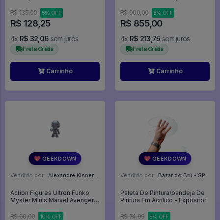
#41
R$ 135,00
R$ 900,00
5% OFF
5% OFF
R$ 128,25
R$ 855,00
4x
R$ 32,06
sem juros
4x
R$ 213,75
sem juros
Frete Grátis
Frete Grátis
Carrinho
Carrinho
💖 GEEKDOWN
💖 GEEKDOWN
Vendido por:
Alexandre Kisner - PR
Vendido por:
Bazar do Bru - SP
Action Figures Ultron Funko
Paleta De Pintura/bandeja De
Myster Minis Marvel Avengers
Pintura Em Acrílico - Expositor
- Avengers Age Of Ultron
R$ 60,00
R$ 74,99
10% OFF
5% OFF