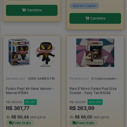
Aqui tem cupom
Carrinho
Carrinho
Vendido por:
GEEK GAMES FRIEND - RJ
Vendido por:
O Colecionador - SP
Funko Pop! All-New Venom -
Raro E Novo Funko Pop Erza
Marvel #1584
Scarlet - Fairy Tail #1046
R$ 389,00
R$ 329,99
7% OFF
20% OFF
R$ 361,77
R$ 263,99
4x
R$ 90,44
sem juros
4x
R$ 66,00
sem juros
Frete Grátis
Frete Grátis