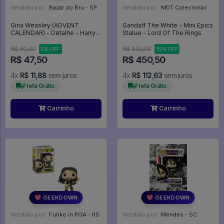
Vendido por:
Bazar do Bru - SP
Vendido por:
MDT Colecionáveis - DF
Gina Weasley (ADVENT
Gandalf The White - Mini Epics
CALENDAR) - Detalhe - Harry
Statue - Lord Of The Rings
Potter
R$ 50,00
R$ 530,00
5% OFF
15% OFF
R$ 47,50
R$ 450,50
4x
R$ 11,88
sem juros
4x
R$ 112,63
sem juros
Frete Grátis
Frete Grátis
Carrinho
Carrinho
💖 GEEKDOWN
💖 GEEKDOWN
Vendido por:
Funko in POA - RS
Vendido por:
Mendes - SC