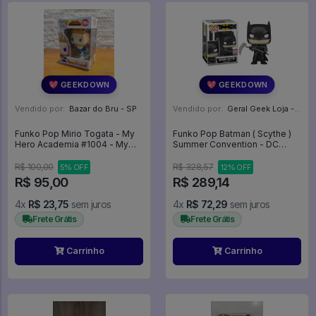
💖 GEEKDOWN
💖 GEEKDOWN
Vendido por:
Bazar do Bru - SP
Vendido por:
Geral Geek Loja - SP
Funko Pop Mirio Togata - My
Funko Pop Batman ( Scythe )
Hero Academia #1004 - My
Summer Convention - DC
Hero Academia #1004
Death Metal #397
R$ 100,00
R$ 328,57
5% OFF
12% OFF
R$ 95,00
R$ 289,14
4x
R$ 23,75
sem juros
4x
R$ 72,29
sem juros
Frete Grátis
Frete Grátis
Carrinho
Carrinho