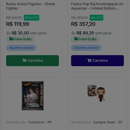
Rufus Action Figures - Street
Funko Pop Raj Koothrappali As
Fighter
Aquaman - Limited Edition
(caixa Danificada) - The Big
Bang Theory #832
R$ 149,99
R$ 380,00
20% OFF
6% OFF
R$ 119,99
R$ 357,20
4x
R$ 30,00
sem juros
4x
R$ 89,30
sem juros
Frete Grátis
Frete Grátis
Aqui tem cupom
Aqui tem cupom
Carrinho
Carrinho
Vendido por:
Funkorror - PR
Vendido por:
Sempre Geek - SP