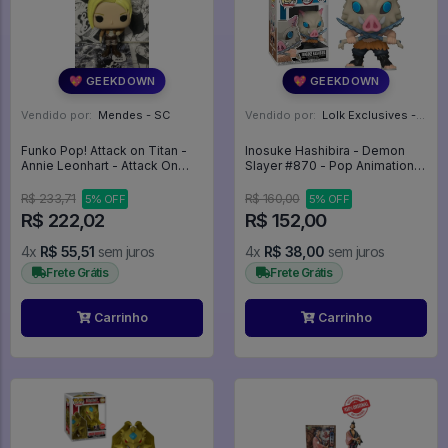
💖 GEEKDOWN
💖 GEEKDOWN
Vendido por:
Mendes - SC
Vendido por:
Lolk Exclusives - SP
Funko Pop! Attack on Titan -
Inosuke Hashibira - Demon
Annie Leonhart - Attack On
Slayer #870 - Pop Animation
Titan #236
Funko - FUNKO POP #870
R$ 233,71
R$ 160,00
5% OFF
5% OFF
R$ 222,02
R$ 152,00
4x
R$ 55,51
sem juros
4x
R$ 38,00
sem juros
Frete Grátis
Frete Grátis
Carrinho
Carrinho