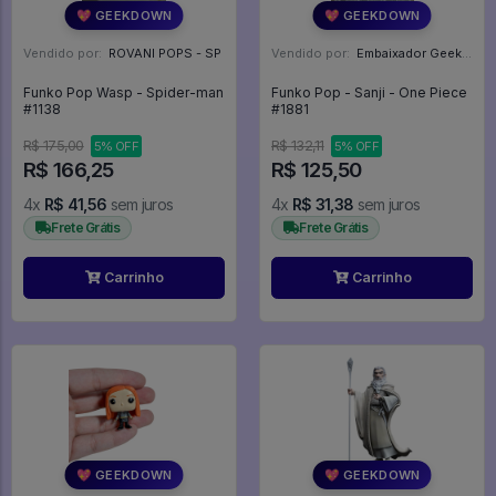
💖 GEEKDOWN
💖 GEEKDOWN
Vendido por:
ROVANI POPS - SP
Vendido por:
Embaixador Geek - SP
Funko Pop Wasp - Spider-man
Funko Pop - Sanji - One Piece
#1138
#1881
R$ 175,00
R$ 132,11
5% OFF
5% OFF
R$ 166,25
R$ 125,50
4x
R$ 41,56
sem juros
4x
R$ 31,38
sem juros
Frete Grátis
Frete Grátis
Carrinho
Carrinho
💖 GEEKDOWN
💖 GEEKDOWN