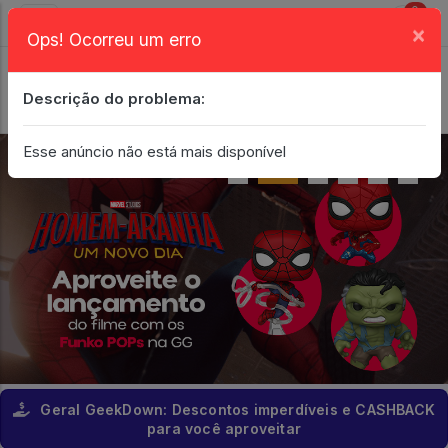
0
×
Ops! Ocorreu um erro
Login
| Entrar
Descrição do problema:
Minha Conta
Esse anúncio não está mais disponível
Geral GeekDown: Descontos imperdíveis e CASHBACK
para você aproveitar