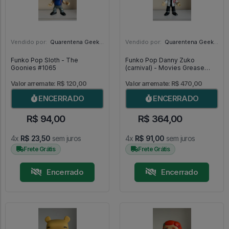
Vendido por:
Quarentena Geek Store - SP
Vendido por:
Quarentena Geek Store - SP
Funko Pop Sloth - The
Funko Pop Danny Zuko
Goonies #1065
(carnival) - Movies Grease
#555
Valor arremate: R$ 120,00
Valor arremate: R$ 470,00
ENCERRADO
ENCERRADO
R$ 94,00
R$ 364,00
4x
R$ 23,50
sem juros
4x
R$ 91,00
sem juros
Frete Grátis
Frete Grátis
Encerrado
Encerrado