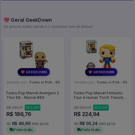
💖 Geral GeekDown
Os preços estão caindo e o cashback vem de bônus!
💖 GEEKDOWN
💖 GEEKDOWN
Vendido por:
Funko in POA - RS
Vendido por:
Funko in POA - RS
Funko Pop Marvel Avengers 2
Funko Pop Marvel Fantastic
Thor 69 - Marvel #69
Four 4 Human Torch Transition
*ex* 569 - Marvel #569
R$ 249,01
R$ 299,92
25% OFF
25% OFF
R$ 186,76
R$ 224,94
4x
R$ 46,69
sem juros
4x
R$ 56,24
sem juros
Frete Grátis
Frete Grátis