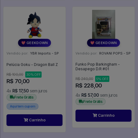
💖 GEEKDOWN
💖 GEEKDOWN
Vendido por:
YBR Imports - SP
Vendido por:
ROVANI POPS - SP
Funko Pop Barkingham -
Pelúcia Goku - Dragon Ball Z
Desapego D.R #01
R$ 100,00
30% OFF
R$ 240,00
5% OFF
R$ 70,00
R$ 228,00
4x
R$ 17,50
sem juros
4x
R$ 57,00
sem juros
Frete Grátis
Frete Grátis
Aqui tem cupom
Carrinho
Carrinho