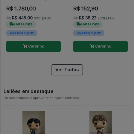
Exclusivo Disney Parks -
Mandalorian #466
R$ 1.780,00
R$ 152,90
Disneyland 65th Anniversary -
#20 - FUNKO POP #20
4x
R$ 445,00
sem juros
4x
R$ 38,23
sem juros
Frete Grátis
Frete Grátis
Aqui tem cupom
Aqui tem cupom
Carrinho
Carrinho
Ver Todos
Leilões em destaque
Dê seus lances e aproveite as oportunidades