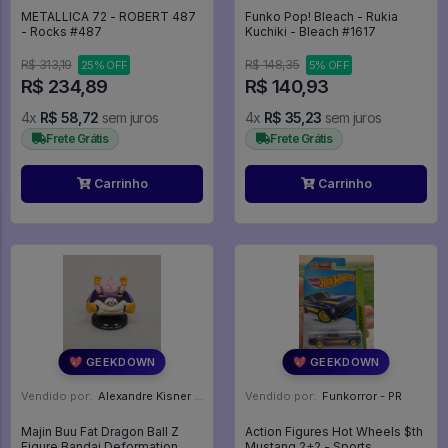
METALLICA 72 - ROBERT 487
Funko Pop! Bleach - Rukia
- Rocks #487
Kuchiki - Bleach #1617
R$ 313,19
R$ 148,35
25% OFF
5% OFF
R$ 234,89
R$ 140,93
4x
R$ 58,72
sem juros
4x
R$ 35,23
sem juros
Frete Grátis
Frete Grátis
Carrinho
Carrinho
💖 GEEKDOWN
💖 GEEKDOWN
Vendido por:
Alexandre Kisner - PR
Vendido por:
Funkorror - PR
Majin Buu Fat Dragon Ball Z
Action Figures Hot Wheels $th
Figure Bandai Deformation
Mustang 2+2 - Sports