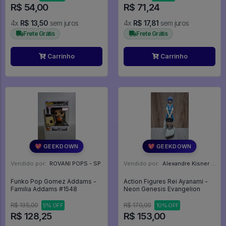
R$ 54,00
R$ 71,24
4x
R$ 13,50
sem juros
4x
R$ 17,81
sem juros
Frete Grátis
Frete Grátis
Carrinho
Carrinho
💖 GEEKDOWN
💖 GEEKDOWN
Vendido por:
ROVANI POPS - SP
Vendido por:
Alexandre Kisner - PR
Funko Pop Gomez Addams -
Action Figures Rei Ayanami -
Familia Addams #1548
Neon Genesis Evangelion
R$ 135,00
R$ 170,00
5% OFF
10% OFF
R$ 128,25
R$ 153,00