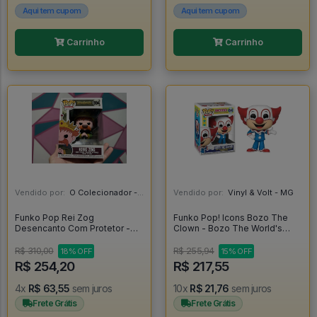
Aqui tem cupom
Aqui tem cupom
Carrinho
Carrinho
Vendido por:
O Colecionador - SP
Vendido por:
Vinyl & Volt - MG
Funko Pop Rei Zog
Funko Pop! Icons Bozo The
Desencanto Com Protetor -
Clown - Bozo The World's
Disenchantment #594
Most Famous Clown #64
R$ 310,00
R$ 255,94
18% OFF
15% OFF
R$ 254,20
R$ 217,55
4x
R$ 63,55
sem juros
10x
R$ 21,76
sem juros
Frete Grátis
Frete Grátis