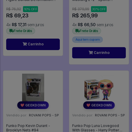
Majin Boo - Dragon Ball Z
Legends
R$ 76,92
R$ 379,99
10% OFF
30% OFF
R$ 69,23
R$ 265,99
4x
R$ 17,31
sem juros
4x
R$ 66,50
sem juros
Frete Grátis
Frete Grátis
Aqui tem cupom
Carrinho
Carrinho
💖 GEEKDOWN
💖 GEEKDOWN
Vendido por:
ROVANI POPS - SP
Vendido por:
ROVANI POPS - SP
Funko Pop Kevin Durant -
Funko Pop Luna Lovegood
Brooklyn Nets #94
With Glasses - Harry Potter