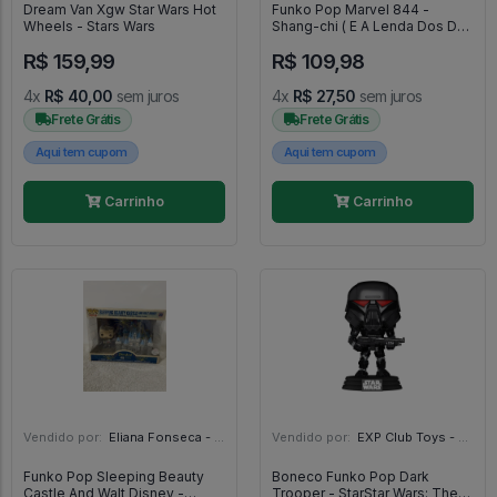
Dream Van Xgw Star Wars Hot
Funko Pop Marvel 844 -
Wheels - Stars Wars
Shang-chi ( E A Lenda Dos Dez
Aneis ) - Marvel #844
R$ 159,99
R$ 109,98
4x
R$ 40,00
sem juros
4x
R$ 27,50
sem juros
Frete Grátis
Frete Grátis
Aqui tem cupom
Aqui tem cupom
Carrinho
Carrinho
Vendido por:
Eliana Fonseca - SP
Vendido por:
EXP Club Toys - SP
Funko Pop Sleeping Beauty
Boneco Funko Pop Dark
Castle And Walt Disney -
Trooper - StarStar Wars: The