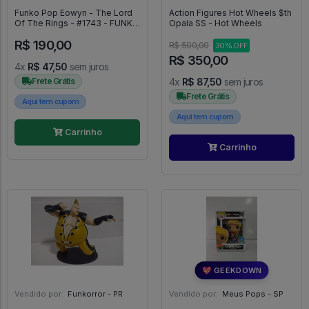
Funko Pop Eowyn - The Lord
Action Figures Hot Wheels $th
Of The Rings - #1743 - FUNKO
Opala SS - Hot Wheels
POP #1743
R$ 190,00
R$ 500,00
30% OFF
R$ 350,00
4x
R$ 47,50
sem juros
Frete Grátis
4x
R$ 87,50
sem juros
Frete Grátis
Aqui tem cupom
Aqui tem cupom
Carrinho
Carrinho
💖 GEEKDOWN
Vendido por:
Funkorror - PR
Vendido por:
Meus Pops - SP