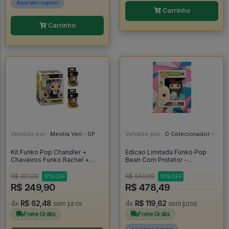
Aqui tem cupom
Carrinho
Carrinho
Vendido por:
Mestra Veri - SP
Vendido por:
O Colecionador - SP
Kit Funko Pop Chandler +
Edicao Limitada Funko Pop
Chaveiros Funko Rachel +
Bean Com Protetor -
Mônica - Friends #1276
Disenchantment #590
R$ 301,08
R$ 549,99
17% OFF
13% OFF
R$ 249,90
R$ 478,49
4x
R$ 62,48
sem juros
4x
R$ 119,62
sem juros
Frete Grátis
Frete Grátis
Aqui tem cupom