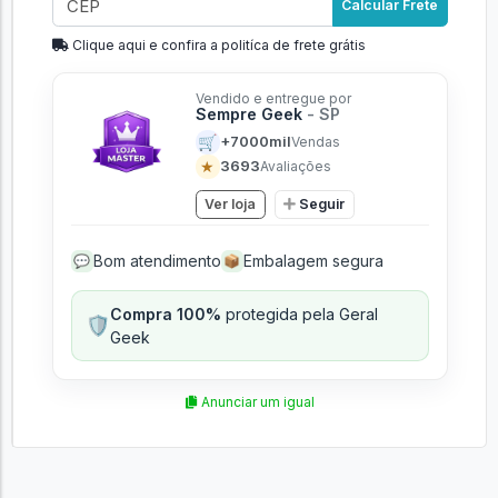
Calcular Frete
Clique aqui e confira a politíca de frete grátis
Vendido e entregue por
Sempre Geek
- SP
🛒
+7000mil
Vendas
★
3693
Avaliações
Ver loja
Seguir
Bom atendimento
Embalagem segura
💬
📦
Compra 100%
protegida pela Geral
🛡️
Geek
Anunciar um igual