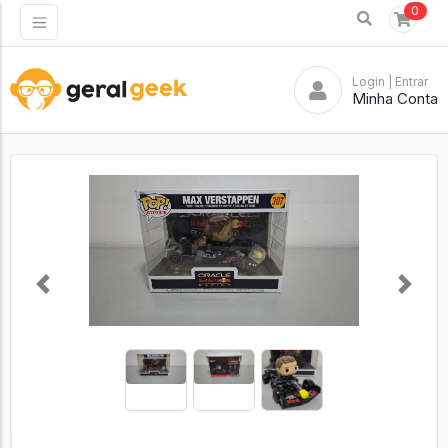
0
Login
| Entrar
Minha Conta
Previous
Next