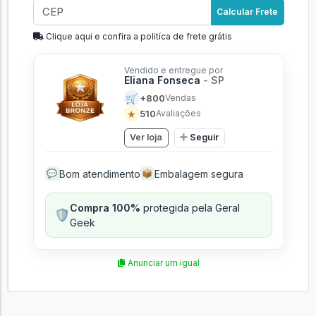
Calcular Frete
Clique aqui e confira a politíca de frete grátis
Vendido e entregue por
Eliana Fonseca
- SP
🛒
+800
Vendas
★
510
Avaliações
Ver loja
Seguir
Bom atendimento
Embalagem segura
💬
📦
Compra 100%
protegida pela Geral
🛡️
Geek
Anunciar um igual