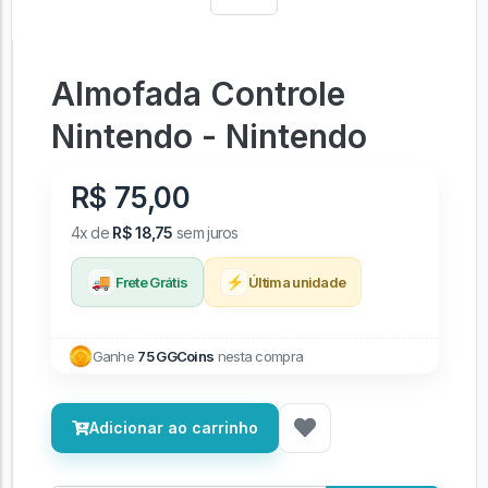
Almofada Controle
Nintendo - Nintendo
R$ 75,00
4x de
R$ 18,75
sem juros
🚚
⚡
Frete Grátis
Última unidade
Ganhe
75 GGCoins
nesta compra
Adicionar ao carrinho