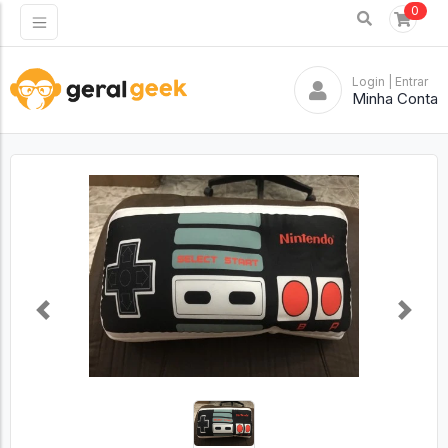
0
Login
| Entrar
Minha Conta
Previous
Next