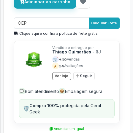
Adicionar ao carrinho
Calcular Frete
Clique aqui e confira a politíca de frete grátis
Vendido e entregue por
Thiago Guimarães
- RJ
🛒
+40
Vendas
★
24
Avaliações
Ver loja
Seguir
Bom atendimento
Embalagem segura
💬
📦
Compra 100%
protegida pela Geral
🛡️
Geek
Anunciar um igual