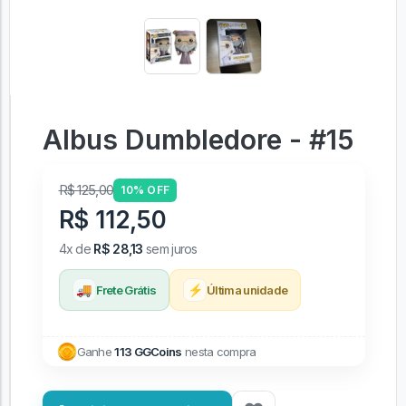
Albus Dumbledore - #15
R$ 125,00
10% OFF
R$ 112,50
4x de
R$ 28,13
sem juros
🚚
⚡
Frete Grátis
Última unidade
Ganhe
113 GGCoins
nesta compra