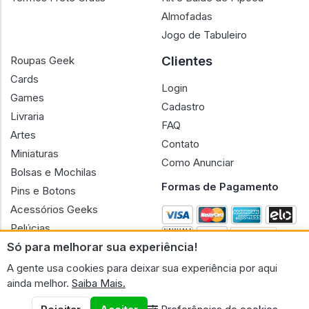
Almofadas
Jogo de Tabuleiro
Clientes
Roupas Geek
Cards
Login
Games
Cadastro
Livraria
FAQ
Artes
Contato
Miniaturas
Como Anunciar
Bolsas e Mochilas
Formas de Pagamento
Pins e Botons
Acessórios Geeks
Pelúcias
Só para melhorar sua experiência!
Bonecas
A gente usa cookies para deixar sua experiência por aqui
ainda melhor.
Saiba Mais.