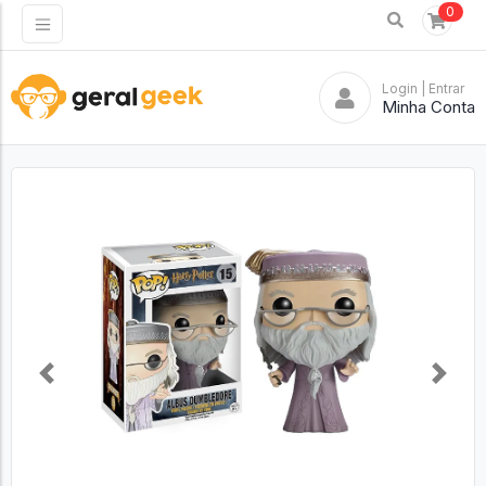
0
Login
| Entrar
Minha Conta
Previous
Next