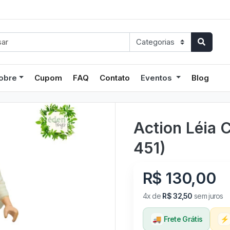
obre
Cupom
FAQ
Contato
Eventos
Blog
Action Léia 
451)
R$ 130,00
4x de
R$ 32,50
sem juros
🚚
Frete Grátis
⚡