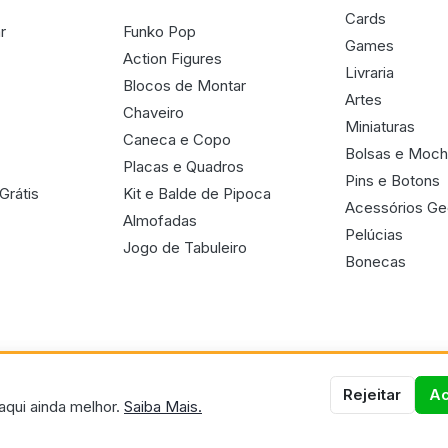
Cards
r
Funko Pop
Games
Action Figures
Livraria
Blocos de Montar
Artes
Chaveiro
Miniaturas
Caneca e Copo
Bolsas e Moch
Placas e Quadros
Pins e Botons
Grátis
Kit e Balde de Pipoca
Acessórios G
Almofadas
Pelúcias
Jogo de Tabuleiro
Bonecas
Rejeitar
Ac
aqui ainda melhor.
Saiba Mais.