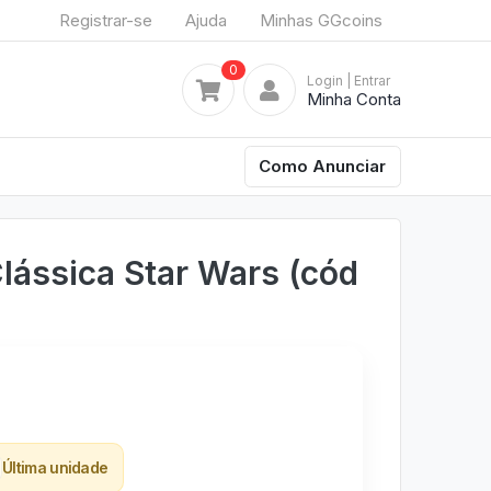
Registrar-se
Ajuda
Minhas GGcoins
0
Login
| Entrar
Minha Conta
Como Anunciar
Clássica Star Wars (cód
Última unidade