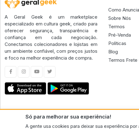
Como Anuncia
A Geral Geek é um marketplace
Sobre Nós
especializado em cultura geek, criado para
Termos
oferecer segurança, transparência e
Pré-Venda
confiança em cada negociação.
Políticas
Conectamos colecionadores e lojistas em
um ambiente confiável, com preços justos
Blog
e foco na melhor experiência de compra.
Termos Frete 
Só para melhorar sua experiência!
CNPJ n.º 30.220.458/0001-17 - GERAL GEEK PORTAL ELETRONICO LTDA.
A gente usa cookies para deixar sua experiência por 
© 2026 Geral Geek