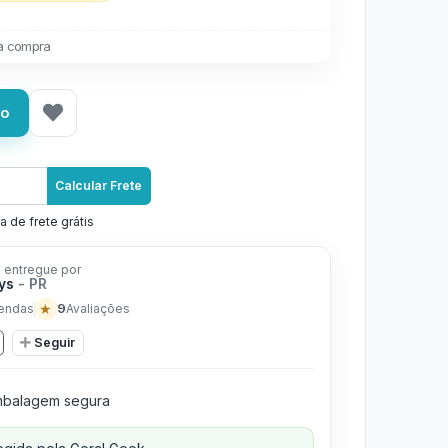
a compra
ho
Calcular Frete
a de frete grátis
 entregue por
oys
- PR
★
9
endas
Avaliações
Seguir
balagem segura