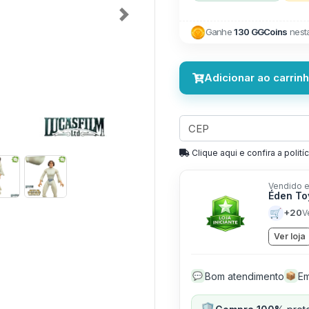
Next
Ganhe
130 GGCoins
nest
Adicionar ao carrin
Clique aqui e confira a politíc
Vendido e
Éden T
🛒
+20
V
Ver loja
Bom atendimento
Em
💬
📦
🛡️