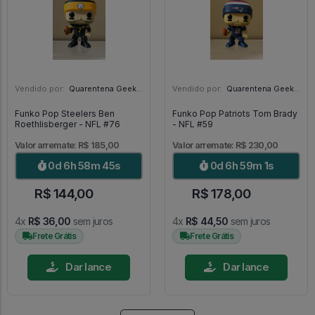
Vendido por:
Quarentena Geek Store - SP
Vendido por:
Quarentena Geek Store - SP
Funko Pop Steelers Ben
Funko Pop Patriots Tom Brady
Roethlisberger - NFL #76
- NFL #59
Valor arremate: R$ 185,00
Valor arremate: R$ 230,00
0d 6h 58m 43s
0d 6h 58m 59s
R$ 144,00
R$ 178,00
4x
R$ 36,00
sem juros
4x
R$ 44,50
sem juros
Frete Grátis
Frete Grátis
Dar lance
Dar lance