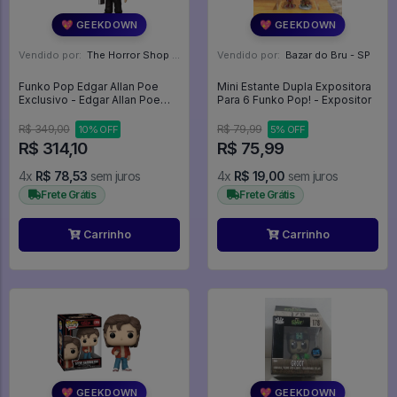
💖 GEEKDOWN
💖 GEEKDOWN
Vendido por:
The Horror Shop - Colecionáveis - MG
Vendido por:
Bazar do Bru - SP
Funko Pop Edgar Allan Poe
Mini Estante Dupla Expositora
Exclusivo - Edgar Allan Poe
Para 6 Funko Pop! - Expositor
#22
R$ 349,00
R$ 79,99
10% OFF
5% OFF
R$ 314,10
R$ 75,99
4x
R$ 78,53
sem juros
4x
R$ 19,00
sem juros
Frete Grátis
Frete Grátis
Carrinho
Carrinho
💖 GEEKDOWN
💖 GEEKDOWN