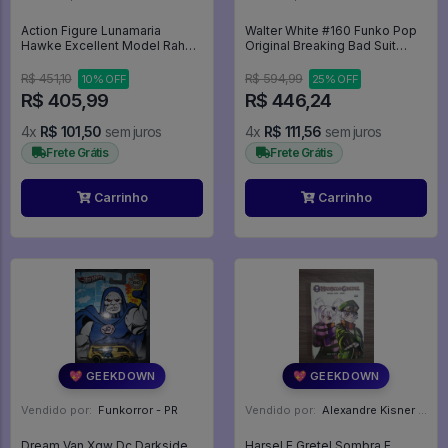
Action Figure Lunamaria
Walter White #160 Funko Pop
Hawke Excellent Model Rah
Original Breaking Bad Suit
Dx Megahouse - Mobile Suit
(loose) - Breaking Bad - #160 -
Gundam Seed Destiny
Funko Pop - #160 - FUNKO
R$ 451,10
R$ 594,99
10% OFF
25% OFF
POP #160
R$ 405,99
R$ 446,24
4x
R$ 101,50
sem juros
4x
R$ 111,56
sem juros
Frete Grátis
Frete Grátis
Carrinho
Carrinho
💖 GEEKDOWN
💖 GEEKDOWN
Vendido por:
Funkorror - PR
Vendido por:
Alexandre Kisner - PR
Dream Van Xgw Dc Darkside
Harsel E Gretel Sombra E