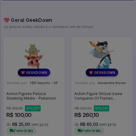
💖 Geral GeekDown
Os preços estão caindo e o cashback vem de bônus!
💖 GEEKDOWN
💖 GEEKDOWN
Vendido por:
YBR Imports - SP
Vendido por:
Alexandre Kisner - PR
Action Figures Pelúcia
Action Figure Shizue Izawa
Slowking Média - Pokemon
Conqueror Of Flames
Espresto Tensei Shitara Slime
Datta Ken Bandai - THAT TIME
R$ 188,68
R$ 289,00
47% OFF
10% OFF
I GOT REINCARNATED AS A
R$ 100,00
R$ 260,10
SLIME
4x
R$ 25,00
sem juros
4x
R$ 65,03
sem juros
Frete Grátis
Frete Grátis