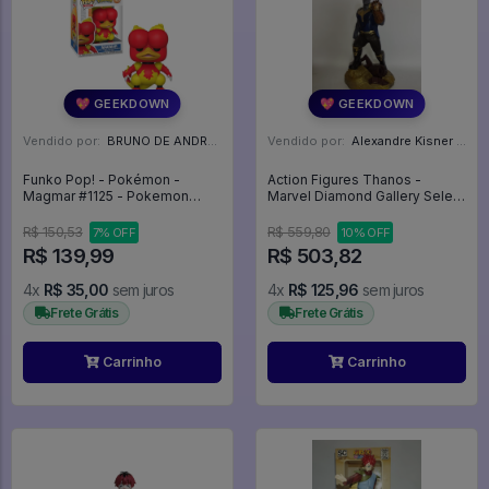
💖 GEEKDOWN
💖 GEEKDOWN
Vendido por:
BRUNO DE ANDRADE CLEMENTE - SC
Vendido por:
Alexandre Kisner - PR
Funko Pop! - Pokémon -
Action Figures Thanos -
Magmar #1125 - Pokemon
Marvel Diamond Gallery Select
#1125
- Avengers: Infinity War
R$ 150,53
R$ 559,80
7% OFF
10% OFF
R$ 139,99
R$ 503,82
4x
R$ 35,00
sem juros
4x
R$ 125,96
sem juros
Frete Grátis
Frete Grátis
Carrinho
Carrinho