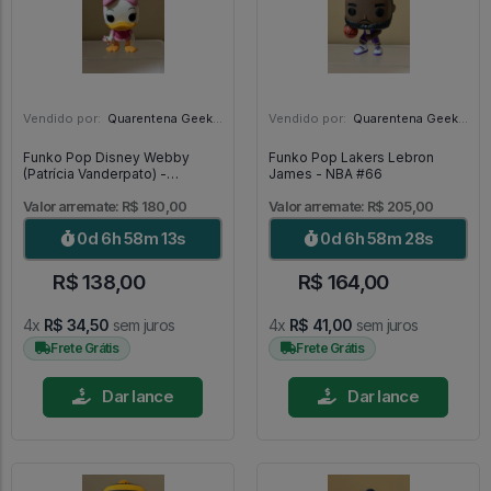
Vendido por:
Quarentena Geek Store - SP
Vendido por:
Quarentena Geek Store - SP
Funko Pop Disney Webby
Funko Pop Lakers Lebron
(Patrícia Vanderpato) -
James - NBA #66
DuckTales #310
Valor arremate: R$ 180,00
Valor arremate: R$ 205,00
0d 6h 58m 11s
0d 6h 58m 26s
R$ 138,00
R$ 164,00
4x
R$ 34,50
sem juros
4x
R$ 41,00
sem juros
Frete Grátis
Frete Grátis
Dar lance
Dar lance