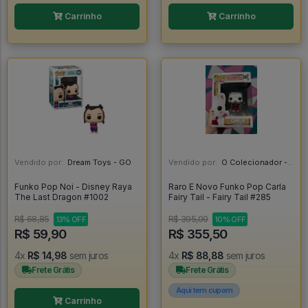
Carrinho
Carrinho
Vendido por:
Dream Toys - GO
Vendido por:
O Colecionador - SP
Funko Pop Noi - Disney Raya
Raro E Novo Funko Pop Carla
The Last Dragon #1002
Fairy Tail - Fairy Tail #285
R$ 68,85
R$ 395,00
13% OFF
10% OFF
R$ 59,90
R$ 355,50
4x
R$ 14,98
sem juros
4x
R$ 88,88
sem juros
Frete Grátis
Frete Grátis
Aqui tem cupom
Carrinho