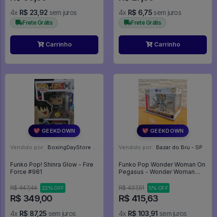
4x
R$ 23,92
sem juros
4x
R$ 6,75
sem juros
Frete Grátis
Frete Grátis
Carrinho
Carrinho
💖 GEEKDOWN
💖 GEEKDOWN
Vendido por:
BoxingDayStore - GO
Vendido por:
Bazar do Bru - SP
Funko Pop! Shinra Glow - Fire
Funko Pop Wonder Woman On
Force #981
Pegasus - Wonder Woman
#280 - Wonder Woman #280
R$ 447,44
R$ 437,51
22% OFF
5% OFF
R$ 349,00
R$ 415,63
4x
R$ 87,25
sem juros
4x
R$ 103,91
sem juros