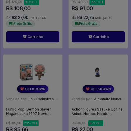
R$ 120,00
R$ 140,00
10% OFF
35% OFF
R$ 108,00
R$ 91,00
4x
R$ 27,00
sem juros
4x
R$ 22,75
sem juros
Frete Grátis
Frete Grátis
Carrinho
Carrinho
💖 GEEKDOWN
💖 GEEKDOWN
Vendido por:
Lolk Exclusives - SP
Vendido por:
Alexandre Kisner - PR
Funko Pop! Demon Slayer
Action Figures Sasuke Uchiha
Haganezuka 1407 Novo
Anime Heroes Naruto
Original - Demon Slayer #1407
Shippuden Mini Big Head -
Naruto Shippuden
R$ 119,58
R$ 30,00
20% OFF
10% OFF
R$ 95,66
R$ 27,00