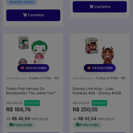
Aqui tem cupom
Carrinho
Carrinho
💖 GEEKDOWN
💖 GEEKDOWN
Vendido por:
Funko in POA - RS
Vendido por:
Funko in POA - RS
Funko Pop Heroes Dc
Disney Lion King - Luau
Bombshells The Joker *ex*
Pumbaa 498 - Disney #498
170 - Promo150 - Batman -
Coringa - Heroes DC #170
R$ 249,01
R$ 334,07
25% OFF
25% OFF
R$ 186,76
R$ 250,55
4x
R$ 46,69
sem juros
4x
R$ 62,64
sem juros
Frete Grátis
Frete Grátis