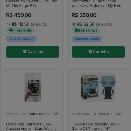
Gandalf on Gwaihir - The Lord
Pop town U.A. High School
Of The Rings #72
with Izuku Midoriya - My Hero
Academia #4
R$ 450,00
R$ 250,00
4x
R$ 112,50
sem juros
4x
R$ 62,50
sem juros
Frete Grátis
Frete Grátis
Aqui tem cupom
Aqui tem cupom
Carrinho
Carrinho
Vendido por:
Sempre Geek - SP
Vendido por:
Vinyl & Volt - MG
Funko Pop Star Wars 534 -
Funko Pop Night King GoT -
Cassian Andor - Stars Wars
Game Of Thrones #44