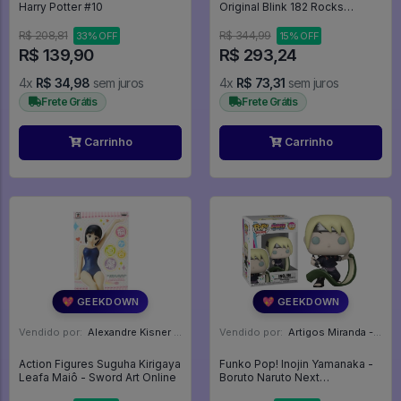
Harry Potter #10
Original Blink 182 Rocks
(loose) - Rocks - #84 - Funko
Pop - #84 - FUNKO POP #84
R$ 208,81
R$ 344,99
33% OFF
15% OFF
R$ 139,90
R$ 293,24
4x
R$ 34,98
sem juros
4x
R$ 73,31
sem juros
Frete Grátis
Frete Grátis
Carrinho
Carrinho
💖 GEEKDOWN
💖 GEEKDOWN
Vendido por:
Alexandre Kisner - PR
Vendido por:
Artigos Miranda - RJ
Action Figures Suguha Kirigaya
Funko Pop! Inojin Yamanaka -
Leafa Maiô - Sword Art Online
Boruto Naruto Next
Generations #1038