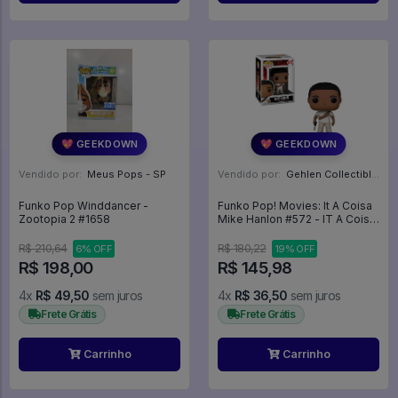
💖 GEEKDOWN
💖 GEEKDOWN
Vendido por:
Meus Pops - SP
Vendido por:
Gehlen Collectibles - RS
Funko Pop Winddancer -
Funko Pop! Movies: It A Coisa
Zootopia 2 #1658
Mike Hanlon #572 - IT A Coisa
#572
R$ 210,64
R$ 180,22
6% OFF
19% OFF
R$ 198,00
R$ 145,98
4x
R$ 49,50
sem juros
4x
R$ 36,50
sem juros
Frete Grátis
Frete Grátis
Carrinho
Carrinho