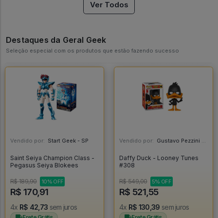
Ver Todos
Destaques da Geral Geek
Seleção especial com os produtos que estão fazendo sucesso
Vendido por:
Start Geek - SP
Vendido por:
Gustavo Pezzini - MG
Saint Seiya Champion Class -
Daffy Duck - Looney Tunes
Pegasus Seiya Blokees
#308
R$ 189,90
R$ 549,00
10% OFF
5% OFF
R$ 170,91
R$ 521,55
4x
R$ 42,73
sem juros
4x
R$ 130,39
sem juros
Frete Grátis
Frete Grátis