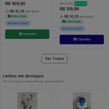
R$ 169,90
R$ 159,99
25% OFF
R$ 119,99
4x
R$ 42,48
sem juros
Frete Grátis
4x
R$ 30,00
sem juros
Frete Grátis
Aqui tem cupom
Aqui tem cupom
Carrinho
Carrinho
Ver Todos
Leilões em destaque
Dê seus lances e aproveite as oportunidades