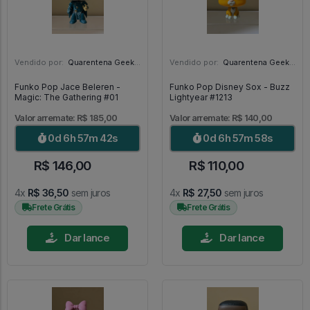
Vendido por:
Quarentena Geek Store - SP
Vendido por:
Quarentena Geek Store - SP
Funko Pop Jace Beleren -
Funko Pop Disney Sox - Buzz
Magic: The Gathering #01
Lightyear #1213
Valor arremate: R$ 185,00
Valor arremate: R$ 140,00
0d 6h 57m 40s
0d 6h 57m 56s
R$ 146,00
R$ 110,00
4x
R$ 36,50
sem juros
4x
R$ 27,50
sem juros
Frete Grátis
Frete Grátis
Dar lance
Dar lance