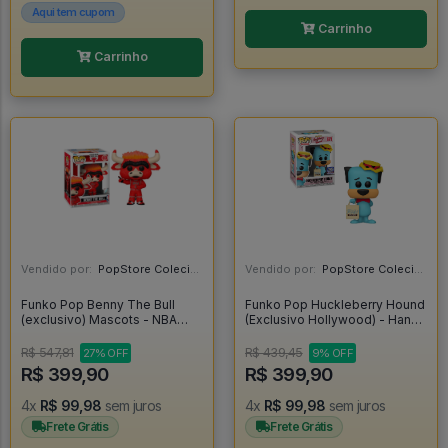
Aqui tem cupom
Carrinho
Carrinho
Vendido por:
PopStore Colecionáveis - MG
Vendido por:
PopStore Colecionáveis - MG
Funko Pop Benny The Bull
Funko Pop Huckleberry Hound
(exclusivo) Mascots - NBA
(Exclusivo Hollywood) - Hanna
Chicago Bulls #03
Barbera Huckleberry Hound
#678
R$ 547,81
R$ 439,45
27% OFF
9% OFF
R$ 399,90
R$ 399,90
4x
R$ 99,98
sem juros
4x
R$ 99,98
sem juros
Frete Grátis
Frete Grátis