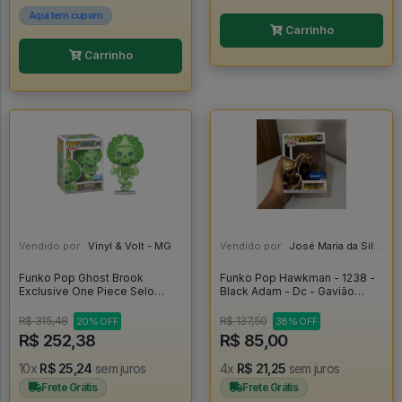
Aqui tem cupom
Carrinho
Carrinho
Vendido por:
Vinyl & Volt - MG
Vendido por:
José Maria da Silva Junior - AL
Funko Pop Ghost Brook
Funko Pop Hawkman - 1238 -
Exclusive One Piece Selo
Black Adam - Dc - Gavião
Chalice Collectibles Exclusive
Negro - Original - Black Adam
- One Piece #2325
#1238
R$ 315,48
R$ 137,50
20% OFF
38% OFF
R$ 252,38
R$ 85,00
10x
R$ 25,24
sem juros
4x
R$ 21,25
sem juros
Frete Grátis
Frete Grátis