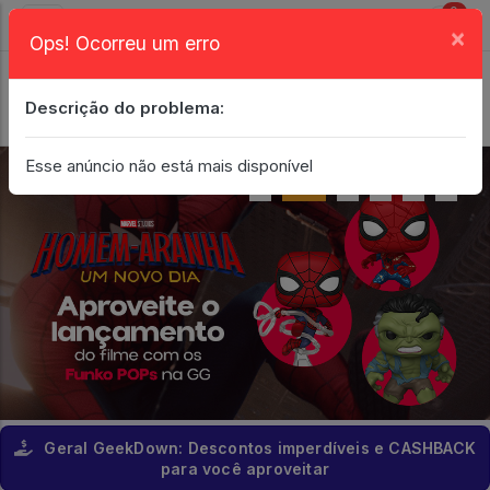
0
×
Ops! Ocorreu um erro
Login
| Entrar
Descrição do problema:
Minha Conta
Esse anúncio não está mais disponível
Geral GeekDown: Descontos imperdíveis e CASHBACK
para você aproveitar