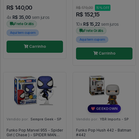
#534
R$ 140,00
R$ 179,00
15% OFF
R$ 152,15
4x
R$ 35,00
sem juros
Frete Grátis
10x
R$ 15,22
sem juros
Frete Grátis
Aqui tem cupom
Aqui tem cupom
Carrinho
Carrinho
💖 GEEKDOWN
Vendido por:
Sempre Geek - SP
Vendido por:
YBR Imports - SP
Funko Pop Marvel 955 - Spider
Funko Pop Hush 442 - Batman
Girl ( Chase ) - SPIDER MAN
#442