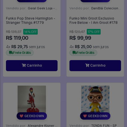
Vendido por:
Geral Geek Loja - SP
Vendido por:
DaniBlá Colecionáveis - SP
Funko Pop Steve Harrington -
Funko Mini Groot Exclusivo
Stranger Things #1779
Five Below - I Am Groot #178
R$ 138,37
R$ 120,47
14% OFF
17% OFF
R$ 119,00
R$ 99,99
4x
R$ 29,75
sem juros
4x
R$ 25,00
sem juros
Frete Grátis
Frete Grátis
Carrinho
Carrinho
💖 GEEKDOWN
💖 GEEKDOWN
Vendido por:
Alexandre Kisner - PR
Vendido por:
TENDA FUN - SP