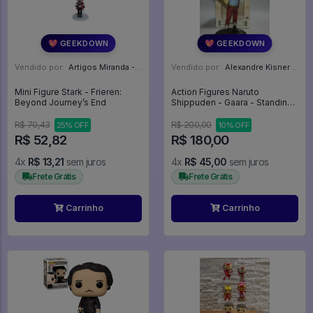
💖 GEEKDOWN
💖 GEEKDOWN
Vendido por:
Artigos Miranda - RJ
Vendido por:
Alexandre Kisner - PR
Mini Figure Stark - Frieren:
Action Figures Naruto
Beyond Journey’s End
Shippuden - Gaara - Standing
Character - 1/12 (chibi Tsume) -
Naruto
R$ 70,43
R$ 200,00
25% OFF
10% OFF
R$ 52,82
R$ 180,00
4x
R$ 13,21
sem juros
4x
R$ 45,00
sem juros
Frete Grátis
Frete Grátis
Carrinho
Carrinho