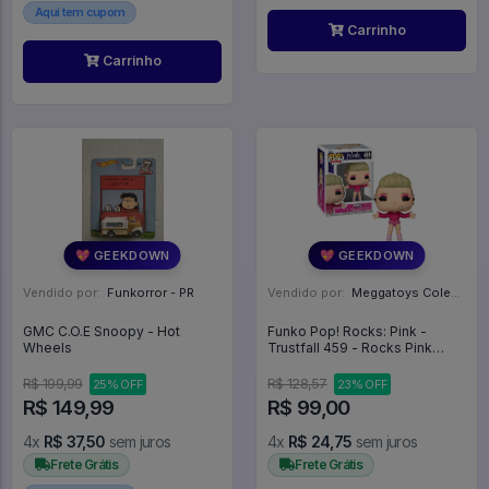
Aqui tem cupom
Carrinho
Carrinho
💖 GEEKDOWN
💖 GEEKDOWN
Vendido por:
Funkorror - PR
Vendido por:
Meggatoys Colecionáveis - SP
GMC C.O.E Snoopy - Hot
Funko Pop! Rocks: Pink -
Wheels
Trustfall 459 - Rocks Pink
#459
R$ 199,99
R$ 128,57
25% OFF
23% OFF
R$ 149,99
R$ 99,00
4x
R$ 37,50
sem juros
4x
R$ 24,75
sem juros
Frete Grátis
Frete Grátis