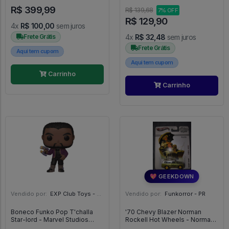
#955
R$ 399,99
R$ 139,68
7% OFF
R$ 129,90
4x
R$ 100,00
sem juros
Frete Grátis
4x
R$ 32,48
sem juros
Frete Grátis
Aqui tem cupom
Aqui tem cupom
Carrinho
Carrinho
💖 GEEKDOWN
Vendido por:
EXP Club Toys - SP
Vendido por:
Funkorror - PR
Boneco Funko Pop T'challa
'70 Chevy Blazer Norman
Star-lord - Marvel Studios
Rockell Hot Wheels - Norman
What If...? #876
Rockwell