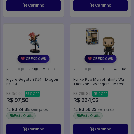
Carrinho
Carrinho
💖 GEEKDOWN
💖 GEEKDOWN
Vendido por:
Artigos Miranda - RJ
Vendido por:
Funko in POA - RS
Figure Gogeta SSJ4 - Dragon
Funko Pop Marvel Infinity War
Ball Gt
Thor 286 - Avengers - Marvel
#286
R$ 150,00
R$ 299,89
35% OFF
25% OFF
R$ 97,50
R$ 224,92
4x
R$ 24,38
sem juros
4x
R$ 56,23
sem juros
Frete Grátis
Frete Grátis
Carrinho
Carrinho