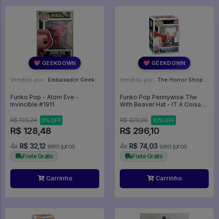
💖 GEEKDOWN
💖 GEEKDOWN
Vendido por:
Embaixador Geek - SP
Vendido por:
The Horror Shop - Colecionáveis - MG
Funko Pop - Atom Eve -
Funko Pop Pennywise The
Invincible #1911
With Beaver Hat - IT A Coisa
#779
R$ 135,24
R$ 329,00
5% OFF
10% OFF
R$ 128,48
R$ 296,10
4x
R$ 32,12
sem juros
4x
R$ 74,03
sem juros
Frete Grátis
Frete Grátis
Carrinho
Carrinho