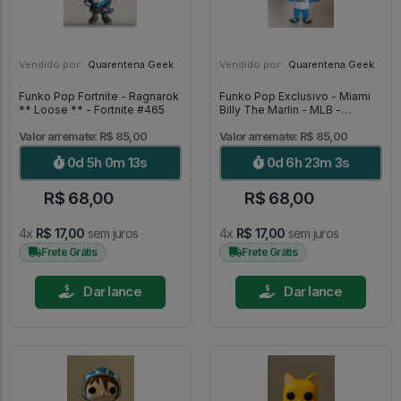
Vendido por:
Quarentena Geek Store - SP
Vendido por:
Quarentena Geek Store - SP
Funko Pop Fortnite - Ragnarok
Funko Pop Exclusivo - Miami
** Loose ** - Fortnite #465
Billy The Marlin - MLB -
Baseball #09
Valor arremate: R$ 85,00
Valor arremate: R$ 85,00
0d 5h 0m 11s
0d 6h 23m 1s
R$ 68,00
R$ 68,00
4x
R$ 17,00
sem juros
4x
R$ 17,00
sem juros
Frete Grátis
Frete Grátis
Dar lance
Dar lance