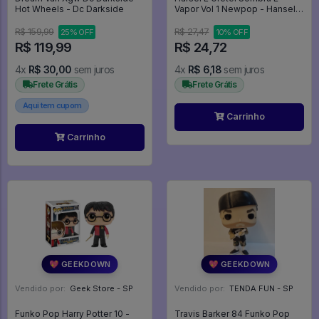
Hot Wheels - Dc Darkside
Vapor Vol 1 Newpop - Hansel &
Gretel #1
R$ 159,99
R$ 27,47
25% OFF
10% OFF
R$ 119,99
R$ 24,72
4x
R$ 30,00
sem juros
4x
R$ 6,18
sem juros
Frete Grátis
Frete Grátis
Aqui tem cupom
Carrinho
Carrinho
💖 GEEKDOWN
💖 GEEKDOWN
Vendido por:
Geek Store - SP
Vendido por:
TENDA FUN - SP
Funko Pop Harry Potter 10 -
Travis Barker 84 Funko Pop