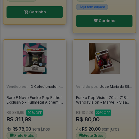
Aqui tem cupom
Carrinho
Carrinho
Vendido por:
O Colecionador - SP
Vendido por:
José Maria da Silva Junior - AL
Raro E Novo Funko Pop Father
Funko Pop Vision 70s - 718 -
Exclusivo - Fullmetal Alchemist
Wandavision - Marvel - Visão -
#1585
Vingadores - Original -
Wandavision #718
R$ 389,99
R$ 102,28
20% OFF
22% OFF
R$ 311,99
R$ 80,00
4x
R$ 78,00
sem juros
4x
R$ 20,00
sem juros
Frete Grátis
Frete Grátis