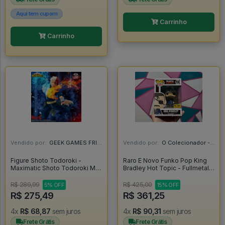
Aqui tem cupom
Carrinho
Carrinho
Vendido por:
GEEK GAMES FRIEND - RJ
Vendido por:
O Colecionador - SP
Figure Shoto Todoroki -
Raro E Novo Funko Pop King
Maximatic Shoto Todoroki My
Bradley Hot Topic - Fullmetal
Hero Academia - My Hero
Alchemist #733
Academia
R$ 289,99
R$ 425,00
5% OFF
15% OFF
R$ 275,49
R$ 361,25
4x
R$ 68,87
sem juros
4x
R$ 90,31
sem juros
Frete Grátis
Frete Grátis