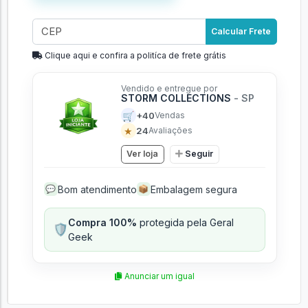
Calcular Frete
Clique aqui e confira a politíca de frete grátis
Vendido e entregue por
STORM COLLECTIONS
- SP
🛒
+40
Vendas
★
24
Avaliações
Ver loja
Seguir
Bom atendimento
Embalagem segura
💬
📦
Compra 100%
protegida pela Geral
🛡️
Geek
Anunciar um igual