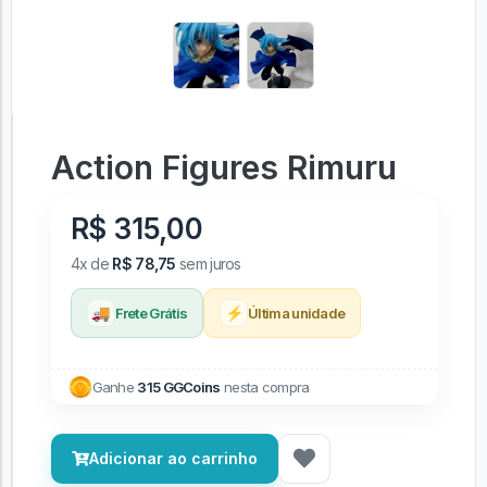
Action Figures Rimuru
R$ 315,00
4x de
R$ 78,75
sem juros
🚚
⚡
Frete Grátis
Última unidade
Ganhe
315 GGCoins
nesta compra
Adicionar ao carrinho