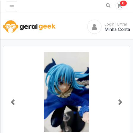
0
Login
| Entrar
Minha Conta
Previous
Next