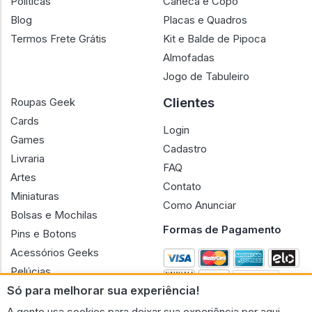
Políticas
Caneca e Copo
Blog
Placas e Quadros
Termos Frete Grátis
Kit e Balde de Pipoca
Almofadas
Jogo de Tabuleiro
Clientes
Roupas Geek
Cards
Login
Games
Cadastro
Livraria
FAQ
Artes
Contato
Miniaturas
Como Anunciar
Bolsas e Mochilas
Formas de Pagamento
Pins e Botons
Acessórios Geeks
Pelúcias
Só para melhorar sua experiência!
Bonecas
A gente usa cookies para deixar sua experiência por aqui