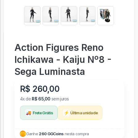
Action Figures Reno
Ichikawa - Kaiju Nº8 -
Sega Luminasta
R$ 260,00
4x de
R$ 65,00
sem juros
🚚
⚡
Frete Grátis
Última unidade
Ganhe
260 GGCoins
nesta compra