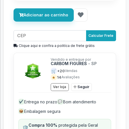
Adicionar ao carrinho
Calcular Frete
Clique aqui e confira a politíca de frete grátis
Vendido e entregue por
CARBOM FIGURES
- SP
🛒
+20
Vendas
★
14
Avaliações
Ver loja
Seguir
Entrega no prazo
Bom atendimento
✔
💬
Embalagem segura
📦
Compra 100%
protegida pela Geral
🛡️