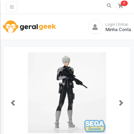
0
Login
| Entrar
Minha Conta
Previous
Next