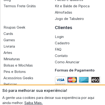
Termos Frete Grátis
Kit e Balde de Pipoca
Almofadas
Jogo de Tabuleiro
Clientes
Roupas Geek
Cards
Login
Games
Cadastro
Livraria
FAQ
Artes
Contato
Miniaturas
Como Anunciar
Bolsas e Mochilas
Formas de Pagamento
Pins e Botons
Acessórios Geeks
Pelúcias
Só para melhorar sua experiência!
Bonecas
A gente usa cookies para deixar sua experiência por aqui
ainda melhor.
Saiba Mais.