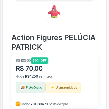
Action Figures PELÚCIA
PATRICK
R$ 100,00
30% OFF
R$ 70,00
4x de
R$ 17,50
sem juros
🚚
⚡
Frete Grátis
Última unidade
Ganhe
70 GGCoins
nesta compra