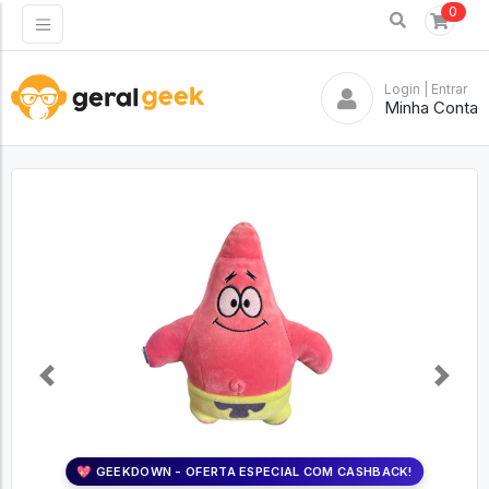
0
Login
| Entrar
Minha Conta
Previous
Next
💖 GEEKDOWN - OFERTA ESPECIAL COM CASHBACK!