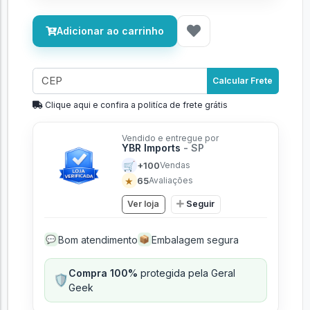
Adicionar ao carrinho
Calcular Frete
Clique aqui e confira a politíca de frete grátis
Vendido e entregue por
YBR Imports
- SP
🛒
+100
Vendas
★
65
Avaliações
Ver loja
Seguir
Bom atendimento
Embalagem segura
💬
📦
Compra 100%
protegida pela Geral
🛡️
Geek