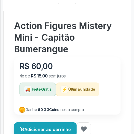
Action Figures Mistery
Mini - Capitão
Bumerangue
R$ 60,00
4x de
R$ 15,00
sem juros
🚚
⚡
Frete Grátis
Última unidade
Ganhe
60 GGCoins
nesta compra
Adicionar ao carrinho