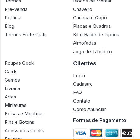
Termos
Blocos de Montar
Pré-Venda
Chaveiro
Políticas
Caneca e Copo
Blog
Placas e Quadros
Termos Frete Grátis
Kit e Balde de Pipoca
Almofadas
Jogo de Tabuleiro
Clientes
Roupas Geek
Cards
Login
Games
Cadastro
Livraria
FAQ
Artes
Contato
Miniaturas
Como Anunciar
Bolsas e Mochilas
Formas de Pagamento
Pins e Botons
Acessórios Geeks
Pelúcias