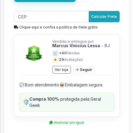
Calcular Frete
Clique aqui e confira a politíca de frete grátis
Vendido e entregue por
Marcus Vinicius Lessa
- RJ
🛒
+40
Vendas
★
29
Avaliações
Ver loja
Seguir
Bom atendimento
Embalagem segura
💬
📦
Compra 100%
protegida pela Geral
🛡️
Geek
Anunciar um igual