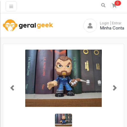
0
Login
| Entrar
Minha Conta
Previous
Next