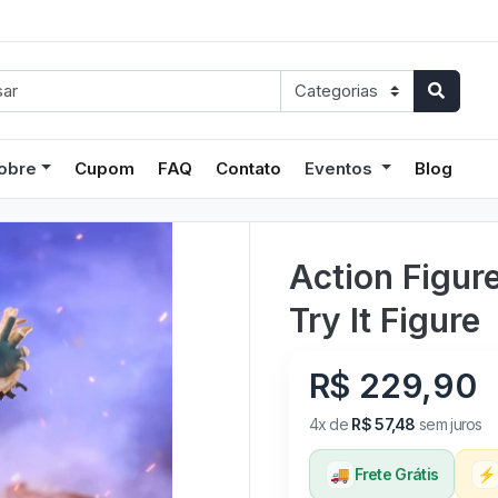
obre
Cupom
FAQ
Contato
Eventos
Blog
Action Figure
Try It Figure
R$ 229,90
4x de
R$ 57,48
sem juros
🚚
Frete Grátis
⚡