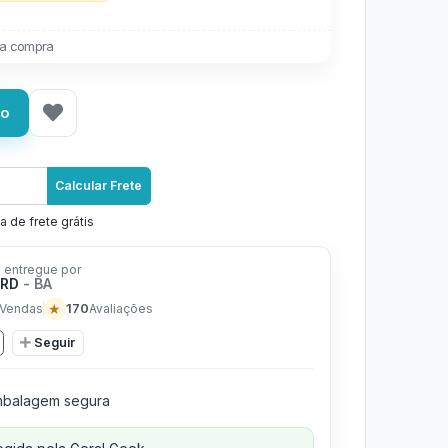
a compra
ho
Calcular Frete
a de frete grátis
 entregue por
ERD
- BA
★
170
Vendas
Avaliações
Seguir
balagem segura