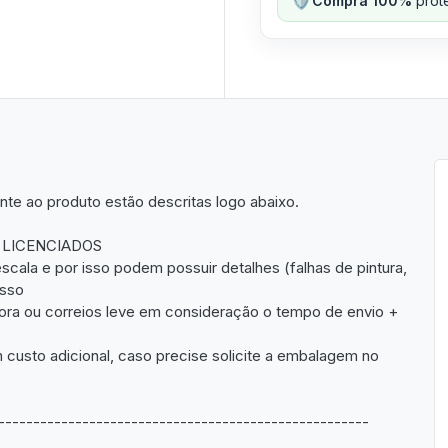
Compra 100%
prote
nte ao produto estão descritas logo abaixo.
 LICENCIADOS
cala e por isso podem possuir detalhes (falhas de pintura,
isso
dora ou correios leve em consideração o tempo de envio +
usto adicional, caso precise solicite a embalagem no
-----------------------------------------------------