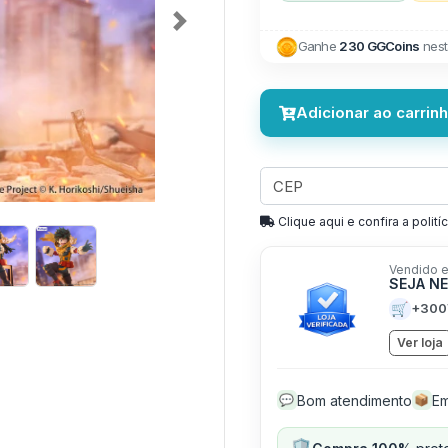
Next
Ganhe
230 GGCoins
nest
Adicionar ao carrin
Clique aqui e confira a politíc
Vendido e
SEJA N
🛒
+300
Ver loja
Bom atendimento
Em
💬
📦
🛡️