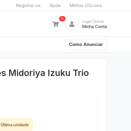
Registrar-se
Ajuda
Minhas GGcoins
0
Login
| Entrar
Minha Conta
Como Anunciar
s Midoriya Izuku Trio
Última unidade