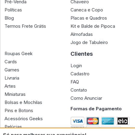
Sobre Nós
Action Figures
Termos
Blocos de Montar
Pré-Venda
Chaveiro
Políticas
Caneca e Copo
Blog
Placas e Quadros
Termos Frete Grátis
Kit e Balde de Pipoca
Almofadas
Jogo de Tabuleiro
Clientes
Roupas Geek
Cards
Login
Games
Cadastro
Livraria
FAQ
Artes
Contato
Miniaturas
Como Anunciar
Bolsas e Mochilas
Formas de Pagamento
Pins e Botons