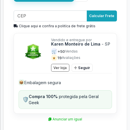
Adicionar ao carrinho
Calcular Frete
Clique aqui e confira a politíca de frete grátis
Vendido e entregue por
Karen Monteiro de Lima
- SP
🛒
+50
Vendas
★
19
Avaliações
Ver loja
Seguir
Embalagem segura
📦
Compra 100%
protegida pela Geral
🛡️
Geek