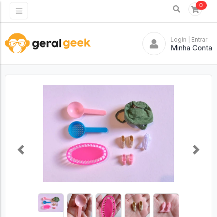
0
Login
| Entrar
Minha Conta
Previous
Next