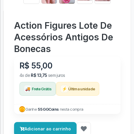
Action Figures Lote De
Acessórios Antigos De
Bonecas
R$ 55,00
4x de
R$ 13,75
sem juros
🚚
⚡
Frete Grátis
Última unidade
Ganhe
55 GGCoins
nesta compra