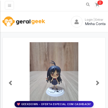
0
Login
| Entrar
Minha Conta
Previous
Next
💖 GEEKDOWN - OFERTA ESPECIAL COM CASHBACK!