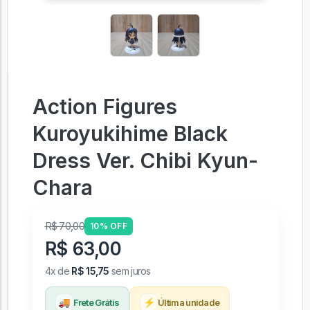
Action Figures
Kuroyukihime Black
Dress Ver. Chibi Kyun-
Chara
R$ 70,00
10% OFF
R$ 63,00
4x de
R$ 15,75
sem juros
🚚
⚡
Frete Grátis
Última unidade