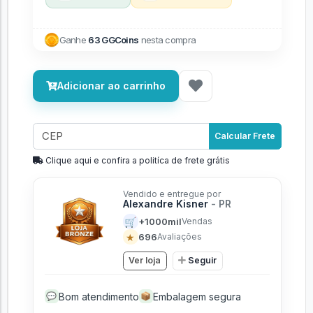
Ganhe
63 GGCoins
nesta compra
Adicionar ao carrinho
Calcular Frete
Clique aqui e confira a politíca de frete grátis
Vendido e entregue por
Alexandre Kisner
- PR
🛒
+1000mil
Vendas
★
696
Avaliações
Ver loja
Seguir
Bom atendimento
Embalagem segura
💬
📦