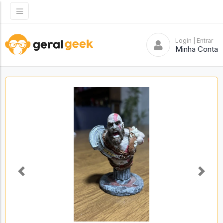
Login
| Entrar
Minha Conta
Previous
Next