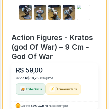
Action Figures - Kratos
(god Of War) – 9 Cm -
God Of War
R$ 59,00
4x de
R$ 14,75
sem juros
🚚
⚡
Frete Grátis
Última unidade
Ganhe
59 GGCoins
nesta compra