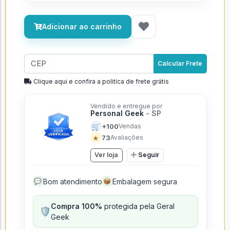
Adicionar ao carrinho
Calcular Frete
Clique aqui e confira a politíca de frete grátis
Vendido e entregue por
Personal Geek
- SP
🛒
+100
Vendas
★
73
Avaliações
Ver loja
Seguir
Bom atendimento
Embalagem segura
💬
📦
Compra 100%
protegida pela Geral
🛡️
Geek