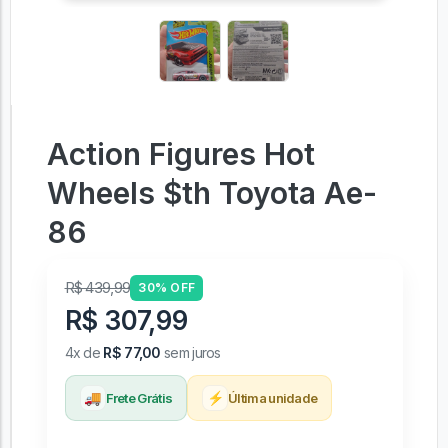
Action Figures Hot
Wheels $th Toyota Ae-
86
R$ 439,99
30% OFF
R$ 307,99
4x de
R$ 77,00
sem juros
🚚
⚡
Frete Grátis
Última unidade