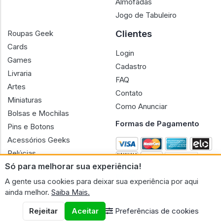
Almofadas
Jogo de Tabuleiro
Clientes
Roupas Geek
Cards
Login
Games
Cadastro
Livraria
FAQ
Artes
Contato
Miniaturas
Como Anunciar
Bolsas e Mochilas
Formas de Pagamento
Pins e Botons
Acessórios Geeks
Pelúcias
Só para melhorar sua experiência!
Bonecas
A gente usa cookies para deixar sua experiência por aqui
ainda melhor.
Saiba Mais.
Rejeitar
Aceitar
Preferências de cookies