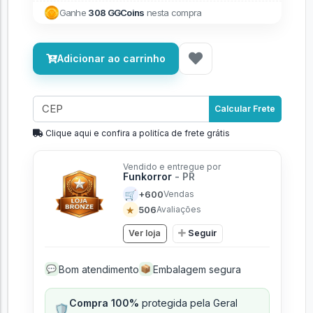
Ganhe
308 GGCoins
nesta compra
Adicionar ao carrinho
Calcular Frete
Clique aqui e confira a politíca de frete grátis
Vendido e entregue por
Funkorror
- PR
🛒
+600
Vendas
★
506
Avaliações
Ver loja
Seguir
Bom atendimento
Embalagem segura
💬
📦
Compra 100%
protegida pela Geral
🛡️