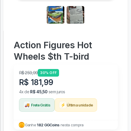
Action Figures Hot
Wheels $th T-bird
R$ 259,99
30% OFF
R$ 181,99
4x de
R$ 45,50
sem juros
🚚
⚡
Frete Grátis
Última unidade
Ganhe
182 GGCoins
nesta compra