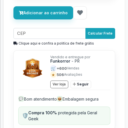
Adicionar ao carrinho
Calcular Frete
Clique aqui e confira a politíca de frete grátis
Vendido e entregue por
Funkorror
- PR
🛒
+600
Vendas
★
506
Avaliações
Ver loja
Seguir
Bom atendimento
Embalagem segura
💬
📦
Compra 100%
protegida pela Geral
🛡️
Geek