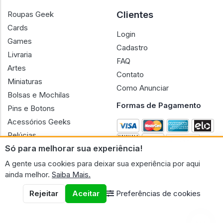
Clientes
Roupas Geek
Cards
Login
Games
Cadastro
Livraria
FAQ
Artes
Contato
Miniaturas
Como Anunciar
Bolsas e Mochilas
Formas de Pagamento
Pins e Botons
Acessórios Geeks
Pelúcias
Só para melhorar sua experiência!
Bonecas
A gente usa cookies para deixar sua experiência por aqui
ainda melhor.
Saiba Mais.
Rejeitar
Aceitar
Preferências de cookies
CNPJ n.º 30.220.458/0001-17 - GERAL GEEK PORTAL ELETRONICO
LTDA.