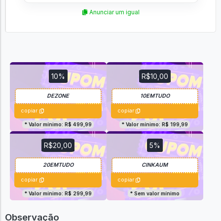
Anunciar um igual
10%
R$10,00
copiar
copiar
* Valor mínimo: R$ 499,99
* Valor mínimo: R$ 199,99
R$20,00
5%
copiar
copiar
* Valor mínimo: R$ 299,99
* Sem valor mínimo
Observação