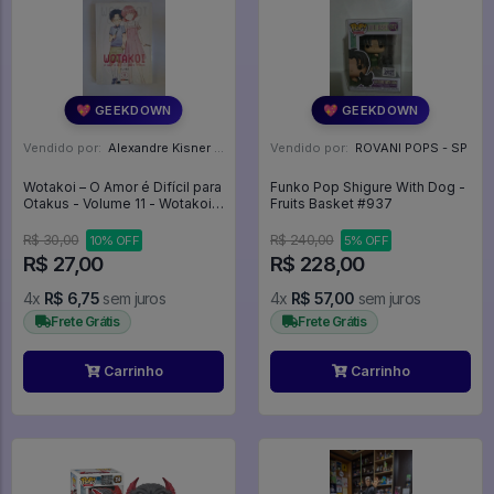
💖 GEEKDOWN
💖 GEEKDOWN
Vendido por:
Alexandre Kisner - PR
Vendido por:
ROVANI POPS - SP
Wotakoi – O Amor é Difícil para
Funko Pop Shigure With Dog -
Otakus - Volume 11 - Wotakoi –
Fruits Basket #937
O Amor é Difícil para Otakus
#11
R$ 30,00
R$ 240,00
10% OFF
5% OFF
R$ 27,00
R$ 228,00
4x
R$ 6,75
sem juros
4x
R$ 57,00
sem juros
Frete Grátis
Frete Grátis
Carrinho
Carrinho