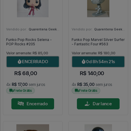
Vendido por:
Quarentena Geek Store - SP
Vendido por:
Quarentena Geek Store - SP
Funko Pop Rocks Selena -
Funko Pop Marvel Silver Surfer
POP Rocks #205
- Fantastic Four #563
Valor arremate: R$ 85,00
Valor arremate: R$ 180,00
ENCERRADO
0d 8h 54m 20s
R$ 68,00
R$ 140,00
4x
R$ 17,00
sem juros
4x
R$ 35,00
sem juros
Frete Grátis
Frete Grátis
Encerrado
Dar lance