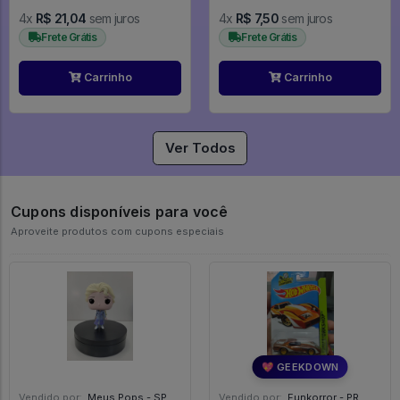
4x
R$ 21,04
sem juros
4x
R$ 7,50
sem juros
Frete Grátis
Frete Grátis
Carrinho
Carrinho
Ver Todos
Cupons disponíveis para você
Aproveite produtos com cupons especiais
💖 GEEKDOWN
Vendido por:
Meus Pops - SP
Vendido por:
Funkorror - PR