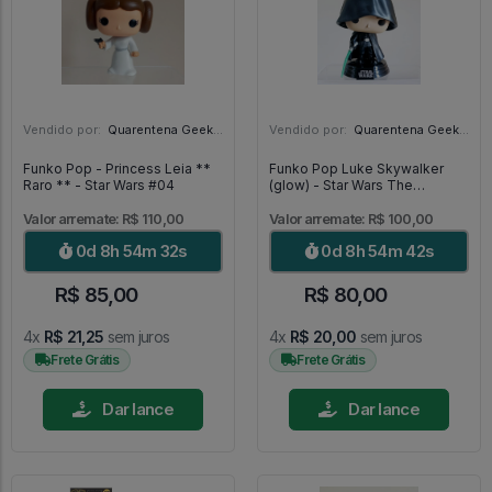
Vendido por:
Quarentena Geek Store - SP
Vendido por:
Quarentena Geek Store - SP
Funko Pop - Princess Leia **
Funko Pop Luke Skywalker
Raro ** - Star Wars #04
(glow) - Star Wars The
Mandalorian #501
Valor arremate: R$ 110,00
Valor arremate: R$ 100,00
0d 8h 54m 31s
0d 8h 54m 41s
R$ 85,00
R$ 80,00
4x
R$ 21,25
sem juros
4x
R$ 20,00
sem juros
Frete Grátis
Frete Grátis
Dar lance
Dar lance