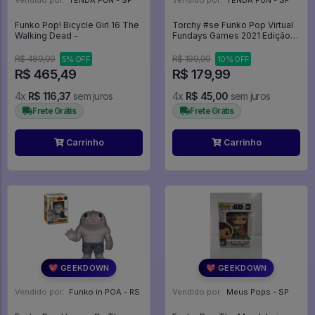
Vendido por:
TENDA FUN - SP
Vendido por:
TENDA FUN - SP
Funko Pop! Bicycle Girl 16 The
Torchy #se Funko Pop Virtual
Walking Dead -
Fundays Games 2021 Edição
Limitada - Specialty Series -
#1 - Funko Pop - #1 - FUNKO
R$ 489,99
R$ 199,99
5% OFF
10% OFF
POP #1
R$ 465,49
R$ 179,99
4x
R$ 116,37
sem juros
4x
R$ 45,00
sem juros
Frete Grátis
Frete Grátis
Carrinho
Carrinho
💖 GEEKDOWN
💖 GEEKDOWN
Vendido por:
Funko in POA - RS
Vendido por:
Meus Pops - SP