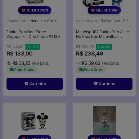
💖 GEEKDOWN
💖 GEEKDOWN
Vendido por:
Nerdilium Store - SP
Vendido por:
TENDA FUN - SP
Funko Pop One Piece
Mctwisp 182 Funko Pop Alice
Vegapunk - One Piece #2139
No País Das Maravilhas
Coelho Branco Disney - Alice
Through The Looking Glass -
R$ 140,00
R$ 264,99
5% OFF
10% OFF
#182 - Funko Pop - #182 -
R$ 133,00
R$ 238,49
FUNKO POP #182
4x
R$ 33,25
sem juros
4x
R$ 59,62
sem juros
Frete Grátis
Frete Grátis
Carrinho
Carrinho
💖 GEEKDOWN
💖 GEEKDOWN