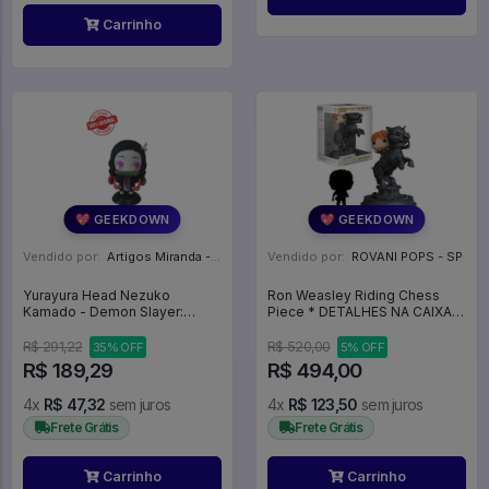
Carrinho
💖 GEEKDOWN
💖 GEEKDOWN
Vendido por:
Artigos Miranda - RJ
Vendido por:
ROVANI POPS - SP
Yurayura Head Nezuko
Ron Weasley Riding Chess
Kamado - Demon Slayer:
Piece * DETALHES NA CAIXA -
Kimetsu No Yaiba
Harry Potter #82
R$ 291,22
R$ 520,00
35% OFF
5% OFF
R$ 189,29
R$ 494,00
4x
R$ 47,32
sem juros
4x
R$ 123,50
sem juros
Frete Grátis
Frete Grátis
Carrinho
Carrinho