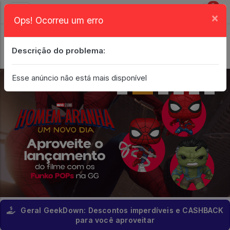
0
×
Ops! Ocorreu um erro
Login
| Entrar
Descrição do problema:
Minha Conta
Esse anúncio não está mais disponível
Geral GeekDown: Descontos imperdíveis e CASHBACK
para você aproveitar