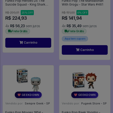
Funko Pop Heroes Dc The
Funko Pop The Mandalorian
Suicide Squad - King Shark
With Grogu - Star Wars #461
1114 - Heroes DC #1114
R$ 299,91
R$ 151,00
25% OFF
6% OFF
R$ 224,93
R$ 141,94
4x
R$ 56,23
sem juros
4x
R$ 35,49
sem juros
Frete Grátis
Frete Grátis
Aqui tem cupom
Carrinho
Carrinho
💖 GEEKDOWN
💖 GEEKDOWN
Vendido por:
Sempre Geek - SP
Vendido por:
Pugeek Store - SP
Funko Pop Movies 1854 -
Funko Pop Baek Yoonho -