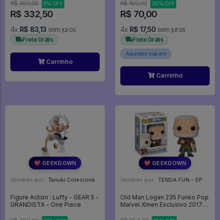
R$ 350,00
R$ 100,00
5% OFF
30% OFF
R$ 332,50
R$ 70,00
4x
R$ 83,13
sem juros
4x
R$ 17,50
sem juros
Frete Grátis
Frete Grátis
Aqui tem cupom
Carrinho
Carrinho
💖 GEEKDOWN
💖 GEEKDOWN
Vendido por:
Tanuki Colecionáveis - SP
Vendido por:
TENDA FUN - SP
Figure Action : Luffy - GEAR 5 -
Old Man Logan 235 Funko Pop
GRANDISTA - One Piece
Marvel Xmen Exclusivo 2017
Fall Convention - X-men -
#235 - Funko Pop - #235 -