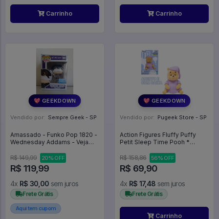
Carrinho
Carrinho
💖 GEEKDOWN
💖 GEEKDOWN
Vendido por:
Sempre Geek - SP
Vendido por:
Pugeek Store - SP
Amassado - Funko Pop 1820 -
Action Figures Fluffy Puffy
Wednesday Addams - Veja
Petit Sleep Time Pooh *
Descrição - The Addams
Aberto * - Disney Winnie The
Family #1820
Pooh
R$ 149,99
R$ 158,86
20% OFF
56% OFF
R$ 119,99
R$ 69,90
4x
R$ 30,00
sem juros
4x
R$ 17,48
sem juros
Frete Grátis
Frete Grátis
Aqui tem cupom
Carrinho