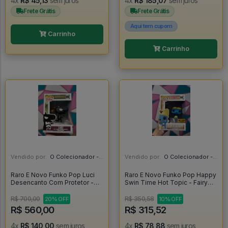
4x
R$ 45,13
sem juros
4x
R$ 185,07
sem juros
Frete Grátis
Frete Grátis
Aqui tem cupom
Carrinho
Carrinho
Vendido por:
O Colecionador - SP
Vendido por:
O Colecionador - SP
Raro E Novo Funko Pop Luci
Raro E Novo Funko Pop Happy
Desencanto Com Protetor -
Swin Time Hot Topic - Fairy
Disenchantment #592
Tail #286
R$ 700,00
R$ 350,58
20% OFF
10% OFF
R$ 560,00
R$ 315,52
4x
R$ 140,00
sem juros
4x
R$ 78,88
sem juros