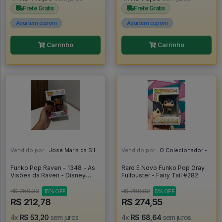
Frete Grátis
Frete Grátis
Aqui tem cupom
Aqui tem cupom
Carrinho
Carrinho
Vendido por:
José Maria da Silva Junior - AL
Vendido por:
O Colecionador - SP
Funko Pop Raven - 1348 - As
Raro E Novo Funko Pop Gray
Visões da Raven - Disney
Fullbuster - Fairy Tail #282
Channel - Thats So Raven -
Raven Baxter - Disney 100
R$ 250,33
R$ 289,00
15% OFF
5% OFF
#1348
R$ 212,78
R$ 274,55
4x
R$ 53,20
sem juros
4x
R$ 68,64
sem juros