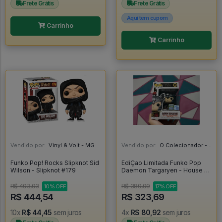
Frete Grátis
Frete Grátis
Aqui tem cupom
Carrinho
Carrinho
Vendido por:
Vinyl & Volt - MG
Vendido por:
O Colecionador - SP
Funko Pop! Rocks Slipknot Sid
EdiÇao Limitada Funko Pop
Wilson - Slipknot #179
Daemon Targaryen - House Of
The Dragon #11
R$ 493,93
R$ 389,99
10% OFF
17% OFF
R$ 444,54
R$ 323,69
10x
R$ 44,45
sem juros
4x
R$ 80,92
sem juros