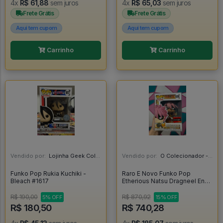
4x
R$ 61,88
sem juros
4x
R$ 65,03
sem juros
Frete Grátis
Frete Grátis
Aqui tem cupom
Aqui tem cupom
Carrinho
Carrinho
Vendido por:
Lojinha Geek Colecionáveis - DF
Vendido por:
O Colecionador - SP
Funko Pop Rukia Kuchiki -
Raro E Novo Funko Pop
Bleach #1617
Etherious Natsu Dragneel End
Com Protetor - Fairy Tail #839
R$ 190,00
R$ 870,92
5% OFF
15% OFF
R$ 180,50
R$ 740,28