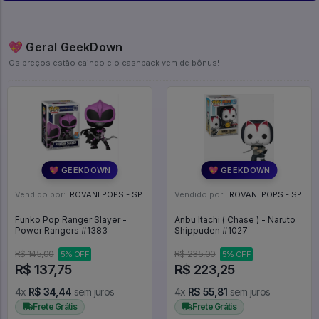
💖 Geral GeekDown
Os preços estão caindo e o cashback vem de bônus!
💖 GEEKDOWN
💖 GEEKDOWN
Vendido por:
ROVANI POPS - SP
Vendido por:
ROVANI POPS - SP
Funko Pop Ranger Slayer -
Anbu Itachi ( Chase ) - Naruto
Power Rangers #1383
Shippuden #1027
R$ 145,00
R$ 235,00
5% OFF
5% OFF
R$ 137,75
R$ 223,25
4x
R$ 34,44
sem juros
4x
R$ 55,81
sem juros
Frete Grátis
Frete Grátis