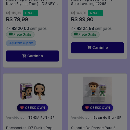
Kevin Flynn ( Tron ) - DISNEY
Solo Leveling #2268
TRON #1854
R$ 119,39
R$ 146,91
33% OFF
32% OFF
R$ 79,99
R$ 99,90
4x
R$ 20,00
sem juros
4x
R$ 24,98
sem juros
Frete Grátis
Frete Grátis
Aqui tem cupom
Carrinho
Carrinho
💖 GEEKDOWN
💖 GEEKDOWN
Vendido por:
TENDA FUN - SP
Vendido por:
Bazar do Bru - SP
Pocahontas 197 Funko Pop
Suporte De Parede Para 2