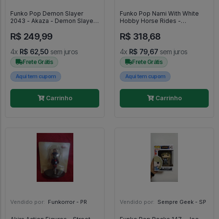
Funko Pop Demon Slayer
Funko Pop Nami With White
2043 - Akaza - Demon Slayer
Hobby Horse Rides -
#2043
Exclusivo - One Piece - #128 -
R$ 249,99
R$ 318,68
FUNKO POP #128
4x
R$ 62,50
sem juros
4x
R$ 79,67
sem juros
Frete Grátis
Frete Grátis
Aqui tem cupom
Aqui tem cupom
Carrinho
Carrinho
Vendido por:
Funkorror - PR
Vendido por:
Sempre Geek - SP