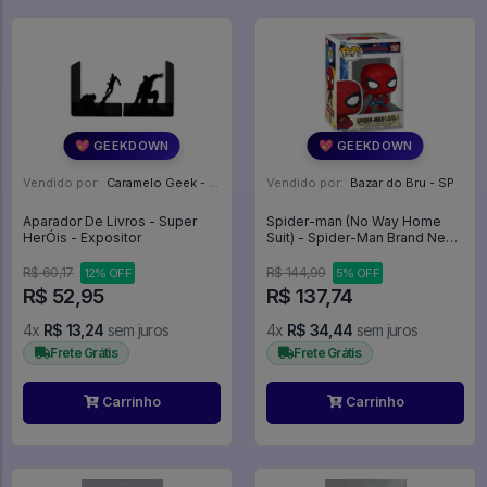
💖 GEEKDOWN
💖 GEEKDOWN
Vendido por:
Caramelo Geek - DF
Vendido por:
Bazar do Bru - SP
Aparador De Livros - Super
Spider-man (No Way Home
HerÓis - Expositor
Suit) - Spider-Man Brand New
Day #1587
R$ 60,17
R$ 144,99
12% OFF
5% OFF
R$ 52,95
R$ 137,74
4x
R$ 13,24
sem juros
4x
R$ 34,44
sem juros
Frete Grátis
Frete Grátis
Carrinho
Carrinho