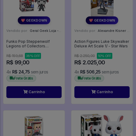
💖 GEEKDOWN
💖 GEEKDOWN
Vendido por:
Geral Geek Loja - SP
Vendido por:
Alexandre Kisner - PR
Funko Pop Steppenwolf
Action Figures Luke Skywalker
Legions of Collectors
Deluxe Art Scale 1/ - Star Wars
Exclusive - Justice League
#214
R$ 159,68
R$ 2.250,00
38% OFF
10% OFF
R$ 99,00
R$ 2.025,00
4x
R$ 24,75
sem juros
4x
R$ 506,25
sem juros
Frete Grátis
Frete Grátis
Carrinho
Carrinho