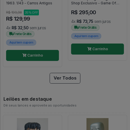
1963. 1/43 - Carros Antigos
Shop Exclusivo - Game Of
Thrones - #74 - FUNKO POP
R$ 295,00
#74
R$ 199,98
35% OFF
R$ 129,99
4x
R$ 73,75
sem juros
4x
R$ 32,50
sem juros
Frete Grátis
Frete Grátis
Aqui tem cupom
Aqui tem cupom
Carrinho
Carrinho
Ver Todos
Leilões em destaque
Dê seus lances e aproveite as oportunidades