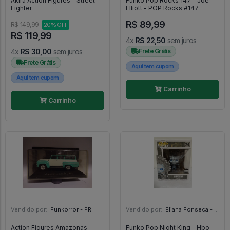
Akira Action Figures - Street
Funko Pop Rocks 147 - Joe
Fighter
Elliott - POP Rocks #147
R$ 89,99
R$ 149,99
20% OFF
R$ 119,99
4x
R$ 22,50
sem juros
4x
R$ 30,00
sem juros
Frete Grátis
Frete Grátis
Aqui tem cupom
Aqui tem cupom
Carrinho
Carrinho
Vendido por:
Funkorror - PR
Vendido por:
Eliana Fonseca - SP
Action Figures Amazonas
Funko Pop Night King - Hbo