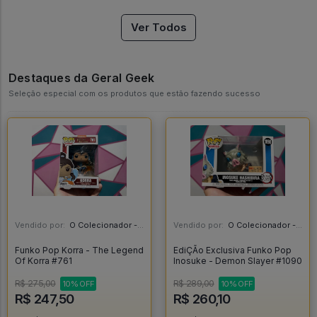
Ver Todos
Destaques da Geral Geek
Seleção especial com os produtos que estão fazendo sucesso
Vendido por:
O Colecionador - SP
Vendido por:
O Colecionador - SP
Funko Pop Korra - The Legend
EdiÇÃo Exclusiva Funko Pop
Of Korra #761
Inosuke - Demon Slayer #1090
R$ 275,00
R$ 289,00
10% OFF
10% OFF
R$ 247,50
R$ 260,10