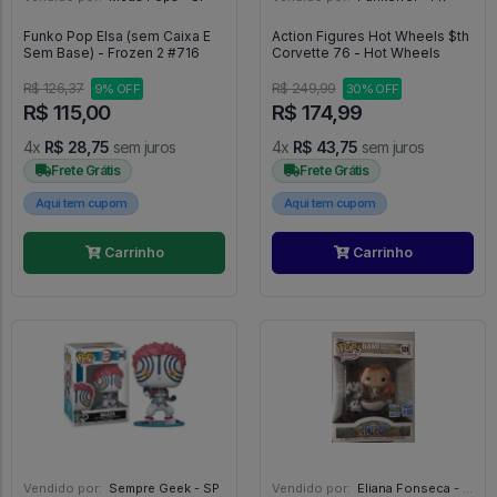
Funko Pop Elsa (sem Caixa E
Action Figures Hot Wheels $th
Sem Base) - Frozen 2 #716
Corvette 76 - Hot Wheels
R$ 126,37
R$ 249,99
9% OFF
30% OFF
R$ 115,00
R$ 174,99
4x
R$ 28,75
sem juros
4x
R$ 43,75
sem juros
Frete Grátis
Frete Grátis
Aqui tem cupom
Aqui tem cupom
Carrinho
Carrinho
Vendido por:
Sempre Geek - SP
Vendido por:
Eliana Fonseca - SP