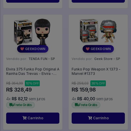
💖 GEEKDOWN
💖 GEEKDOWN
Vendido por:
TENDA FUN - SP
Vendido por:
Geek Store - SP
Elvira 375 Funko Pop Original A
Funko Pop Weapon X 1373 -
Rainha Das Trevas - Elvira -
Marvel #1373
Mistress Of The Dark - #375 -
Funko Pop - #375 - FUNKO
R$ 364,99
R$ 258,03
10% OFF
38% OFF
POP #375
R$ 328,49
R$ 159,98
4x
R$ 82,12
sem juros
4x
R$ 40,00
sem juros
Frete Grátis
Frete Grátis
Carrinho
Carrinho