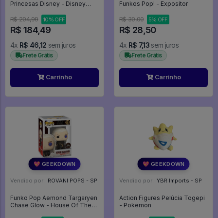
Princesas Disney - Disney
Funkos Pop! - Expositor
Pocahontas - #197 - Funko
Pop - #197 - FUNKO POP #197
R$ 204,99
R$ 30,00
10% OFF
5% OFF
R$ 184,49
R$ 28,50
4x
R$ 46,12
sem juros
4x
R$ 7,13
sem juros
Frete Grátis
Frete Grátis
Carrinho
Carrinho
💖 GEEKDOWN
💖 GEEKDOWN
Vendido por:
ROVANI POPS - SP
Vendido por:
YBR Imports - SP
Funko Pop Aemond Targaryen
Action Figures Pelúcia Togepi
Chase Glow - House Of The
- Pokemon
Dragon #13