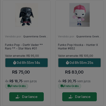
Vendido por:
Quarentena Geek Store - SP
Vendido por:
Quarentena Geek Store - SP
Funko Pop - Darth Vader **
Funko Pop Hisoka - Hunter X
Raro ** - Star Wars #01
Hunter #652
Valor arremate: R$ 95,00
Valor arremate: R$ 105,00
0d 8h 55m 13s
0d 8h 55m 24s
R$ 75,00
R$ 83,00
4x
R$ 18,75
sem juros
4x
R$ 20,75
sem juros
Frete Grátis
Frete Grátis
Dar lance
Dar lance