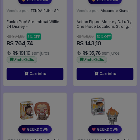
Vendido por:
TENDA FUN - SP
Vendido por:
Alexandre Kisner - PR
Funko Pop! Steamboat Willie
Action Figure Monkey D. Luffy
24 Disney -
One Piece Locations Strong
World 2 Bandai - One Piece
Strong World
R$ 804,99
R$ 159,00
5% OFF
10% OFF
R$ 764,74
R$ 143,10
4x
R$ 191,19
sem juros
4x
R$ 35,78
sem juros
Frete Grátis
Frete Grátis
Carrinho
Carrinho
💖 GEEKDOWN
💖 GEEKDOWN