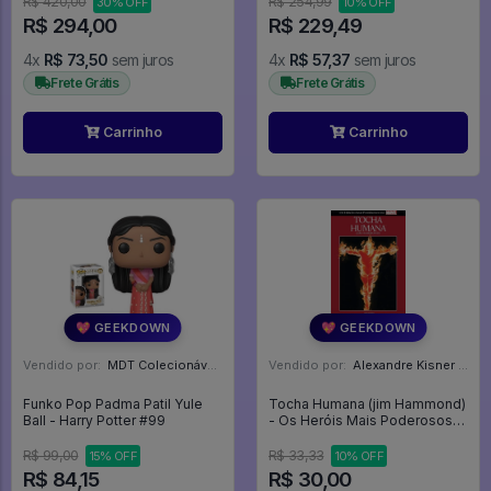
R$ 420,00
R$ 254,99
30% OFF
10% OFF
FUNKO POP #235
R$ 294,00
R$ 229,49
4x
R$ 73,50
sem juros
4x
R$ 57,37
sem juros
Frete Grátis
Frete Grátis
Carrinho
Carrinho
💖 GEEKDOWN
💖 GEEKDOWN
Vendido por:
MDT Colecionáveis - DF
Vendido por:
Alexandre Kisner - PR
Funko Pop Padma Patil Yule
Tocha Humana (jim Hammond)
Ball - Harry Potter #99
- Os Heróis Mais Poderosos
Da Marvel - Volume 8 - Marvel
#8
R$ 99,00
R$ 33,33
15% OFF
10% OFF
R$ 84,15
R$ 30,00