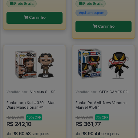
Frete Grátis
Frete Grátis
Aqui tem cupom
Carrinho
Carrinho
Vendido por:
Vinicius S - SP
Vendido por:
GEEK GAMES FRIEND - RJ
Funko pop Kuil #329 - Star
Funko Pop! All-New Venom -
Wars Mandalorian #1
Marvel #1584
R$ 269,00
R$ 389,00
10% OFF
7% OFF
R$ 242,10
R$ 361,77
4x
R$ 60,53
sem juros
4x
R$ 90,44
sem juros