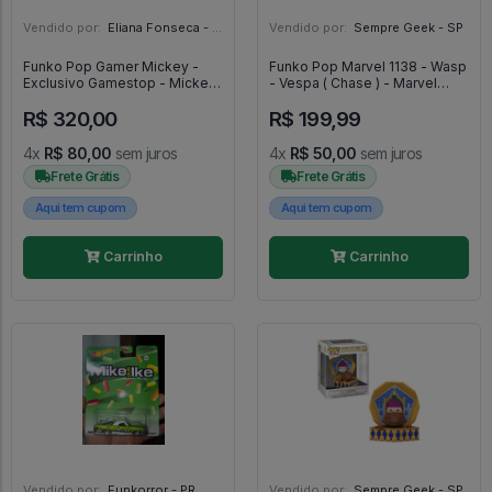
Vendido por:
Eliana Fonseca - SP
Vendido por:
Sempre Geek - SP
Funko Pop Gamer Mickey -
Funko Pop Marvel 1138 - Wasp
Exclusivo Gamestop - Mickey
- Vespa ( Chase ) - Marvel
90 Anos - #471 - FUNKO POP
#1138
R$ 320,00
R$ 199,99
#471
4x
R$ 80,00
sem juros
4x
R$ 50,00
sem juros
Frete Grátis
Frete Grátis
Aqui tem cupom
Aqui tem cupom
Carrinho
Carrinho
Vendido por:
Funkorror - PR
Vendido por:
Sempre Geek - SP