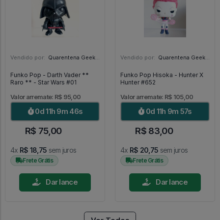
Vendido por:
Quarentena Geek Store - SP
Vendido por:
Quarentena Geek Store - SP
Funko Pop - Darth Vader **
Funko Pop Hisoka - Hunter X
Raro ** - Star Wars #01
Hunter #652
Valor arremate: R$ 95,00
Valor arremate: R$ 105,00
0d 11h 9m 44s
0d 11h 9m 55s
R$ 75,00
R$ 83,00
4x
R$ 18,75
sem juros
4x
R$ 20,75
sem juros
Frete Grátis
Frete Grátis
Dar lance
Dar lance