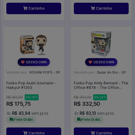
Carrinho
Carrinho
💖 GEEKDOWN
💖 GEEKDOWN
Vendido por:
ROVANI POPS - SP
Vendido por:
Bazar do Bru - SP
Funko Pop Asahi Azumane -
Funko Pop Andy Bernard - The
Haikyu!! #1393
Office #878 - The Office
#878
R$ 185,00
R$ 350,00
5% OFF
5% OFF
R$ 175,75
R$ 332,50
4x
R$ 43,94
sem juros
4x
R$ 83,13
sem juros
Frete Grátis
Frete Grátis
Carrinho
Carrinho