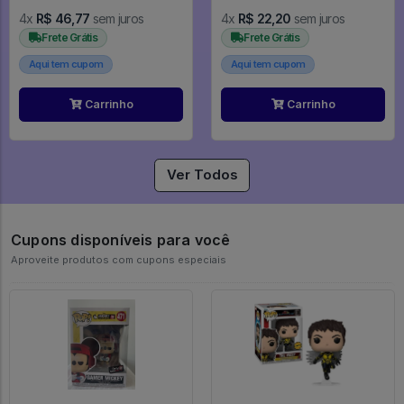
4x
R$ 46,77
sem juros
4x
R$ 22,20
sem juros
Frete Grátis
Frete Grátis
Aqui tem cupom
Aqui tem cupom
Carrinho
Carrinho
Ver Todos
Cupons disponíveis para você
Aproveite produtos com cupons especiais