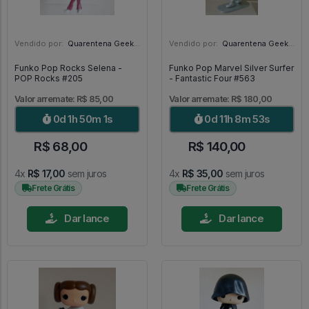
Vendido por:
Quarentena Geek Store - SP
Vendido por:
Quarentena Geek Store - SP
Funko Pop Rocks Selena -
Funko Pop Marvel Silver Surfer
POP Rocks #205
- Fantastic Four #563
Valor arremate: R$ 85,00
Valor arremate: R$ 180,00
0d 1h 49m 59s
0d 11h 8m 51s
R$ 68,00
R$ 140,00
4x
R$ 17,00
sem juros
4x
R$ 35,00
sem juros
Frete Grátis
Frete Grátis
Dar lance
Dar lance