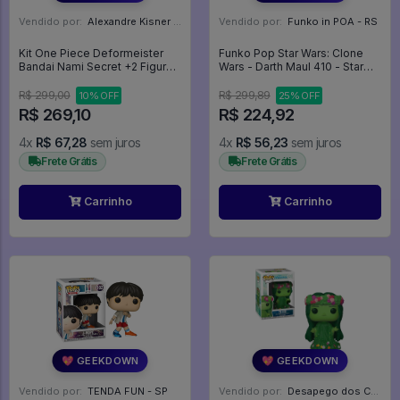
Vendido por:
Alexandre Kisner - PR
Vendido por:
Funko in POA - RS
Kit One Piece Deformeister
Funko Pop Star Wars: Clone
Bandai Nami Secret +2 Figures
Wars - Darth Maul 410 - Star
- One Piece
Wars #410
R$ 299,00
R$ 299,89
10% OFF
25% OFF
R$ 269,10
R$ 224,92
4x
R$ 67,28
sem juros
4x
R$ 56,23
sem juros
Frete Grátis
Frete Grátis
Carrinho
Carrinho
💖 GEEKDOWN
💖 GEEKDOWN
Vendido por:
TENDA FUN - SP
Vendido por:
Desapego dos Cardoso - PR