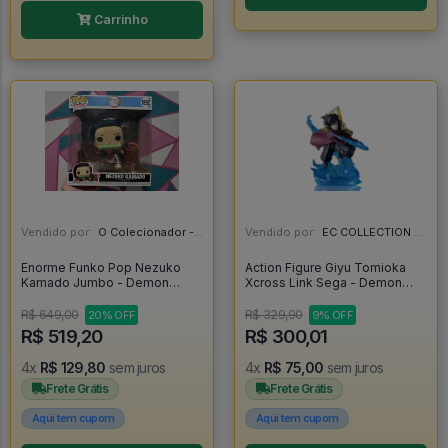
Carrinho
Vendido por:
O Colecionador - SP
Vendido por:
EC COLLECTION - SP
Enorme Funko Pop Nezuko
Action Figure Giyu Tomioka
Kamado Jumbo - Demon
Xcross Link Sega - Demon
Slayer #1892
Slayer - Demon Slayer
R$ 649,00
R$ 329,90
20% OFF
9% OFF
R$ 519,20
R$ 300,01
4x
R$ 129,80
sem juros
4x
R$ 75,00
sem juros
Frete Grátis
Frete Grátis
Aqui tem cupom
Aqui tem cupom