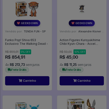
💖 GEEKDOWN
💖 GEEKDOWN
Vendido por:
TENDA FUN - SP
Vendido por:
Alexandre Kisner - PR
Funko Pop! Shiva 653
Action Figures Kuroyukihime
Exclusivo The Walking Dead -
Chibi Kyun-Chara - Accel
World
R$ 899,91
R$ 50,00
5% OFF
10% OFF
R$ 854,91
R$ 45,00
4x
R$ 213,73
sem juros
4x
R$ 11,25
sem juros
Frete Grátis
Frete Grátis
Carrinho
Carrinho