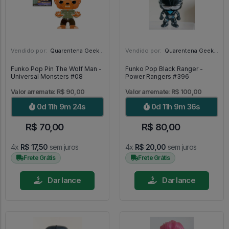
Vendido por:
Quarentena Geek Store - SP
Vendido por:
Quarentena Geek Store - SP
Funko Pop Pin The Wolf Man -
Funko Pop Black Ranger -
Universal Monsters #08
Power Rangers #396
Valor arremate: R$ 90,00
Valor arremate: R$ 100,00
0d 11h 9m 22s
0d 11h 9m 34s
R$ 70,00
R$ 80,00
4x
R$ 17,50
sem juros
4x
R$ 20,00
sem juros
Frete Grátis
Frete Grátis
Dar lance
Dar lance