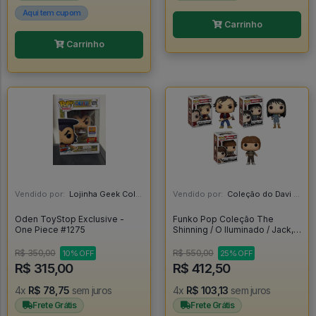
Aqui tem cupom
Carrinho
Carrinho
Vendido por:
Lojinha Geek Colecionáveis - DF
Vendido por:
Coleção do Davi - RJ
Oden ToyStop Exclusive -
Funko Pop Coleção The
One Piece #1275
Shinning / O Iluminado / Jack,
Wendy E Danny Torrance - O
Iluminado #456
R$ 350,00
R$ 550,00
10% OFF
25% OFF
R$ 315,00
R$ 412,50
4x
R$ 78,75
sem juros
4x
R$ 103,13
sem juros
Frete Grátis
Frete Grátis