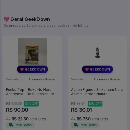
💖 Geral GeekDown
Os preços estão caindo e o cashback vem de bônus!
💖 GEEKDOWN
💖 GEEKDOWN
Vendido por:
Alexandre Kisner - PR
Vendido por:
Alexandre Kisner - PR
Funko Pop - Boku No Hero
Action Figures Shikamaru Nara
Academia - Best Jeanist - My
Anime Heroes Naruto
Hero Academia #786
Shippuden Mini Big Head -
Naruto Shippuden
R$ 100,00
R$ 33,34
10% OFF
10% OFF
R$ 90,00
R$ 30,01
4x
R$ 22,50
sem juros
4x
R$ 7,50
sem juros
Frete Grátis
Frete Grátis