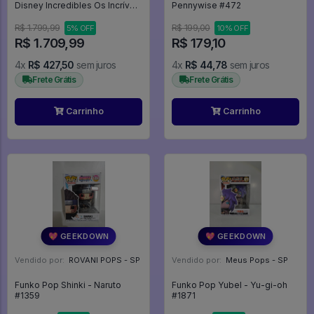
Disney Incredibles Os Incríveis
Pennywise #472
-
R$ 1.799,99
R$ 199,00
5% OFF
10% OFF
R$ 1.709,99
R$ 179,10
4x
R$ 427,50
sem juros
4x
R$ 44,78
sem juros
Frete Grátis
Frete Grátis
Carrinho
Carrinho
💖 GEEKDOWN
💖 GEEKDOWN
Vendido por:
ROVANI POPS - SP
Vendido por:
Meus Pops - SP
Funko Pop Shinki - Naruto
Funko Pop Yubel - Yu-gi-oh
#1359
#1871