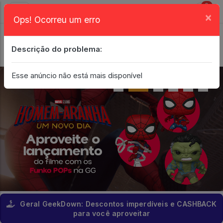
0
×
Ops! Ocorreu um erro
Login
| Entrar
Descrição do problema:
Minha Conta
Esse anúncio não está mais disponível
Geral GeekDown: Descontos imperdíveis e CASHBACK
para você aproveitar