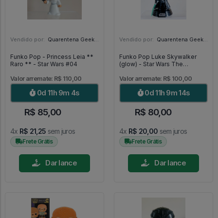
Vendido por:
Quarentena Geek Store - SP
Vendido por:
Quarentena Geek Store - SP
Funko Pop - Princess Leia **
Funko Pop Luke Skywalker
Raro ** - Star Wars #04
(glow) - Star Wars The
Mandalorian #501
Valor arremate: R$ 110,00
Valor arremate: R$ 100,00
0d 11h 9m 2s
0d 11h 9m 12s
R$ 85,00
R$ 80,00
4x
R$ 21,25
sem juros
4x
R$ 20,00
sem juros
Frete Grátis
Frete Grátis
Dar lance
Dar lance