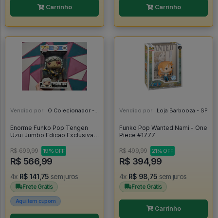
Carrinho
Carrinho
Vendido por:
O Colecionador - SP
Vendido por:
Loja Barbooza - SP
Enorme Funko Pop Tengen
Funko Pop Wanted Nami - One
Uzui Jumbo Edicao Exclusiva
Piece #1777
Target Con - Demon Slayer
#1801
R$ 699,99
R$ 499,99
19% OFF
21% OFF
R$ 566,99
R$ 394,99
4x
R$ 141,75
sem juros
4x
R$ 98,75
sem juros
Frete Grátis
Frete Grátis
Aqui tem cupom
Carrinho