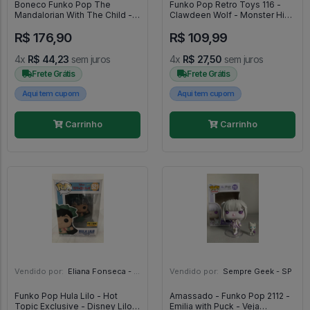
Boneco Funko Pop The
Funko Pop Retro Toys 116 -
Mandalorian With The Child -
Clawdeen Wolf - Monster High
Star Wars: The Mandalorian
#116
R$ 176,90
R$ 109,99
#402
4x
R$ 44,23
sem juros
4x
R$ 27,50
sem juros
Frete Grátis
Frete Grátis
Aqui tem cupom
Aqui tem cupom
Carrinho
Carrinho
Vendido por:
Eliana Fonseca - SP
Vendido por:
Sempre Geek - SP
Funko Pop Hula Lilo - Hot
Amassado - Funko Pop 2112 -
Topic Exclusive - Disney Lilo &
Emilia with Puck - Veja