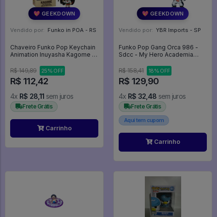
💖 GEEKDOWN
💖 GEEKDOWN
Vendido por:
Funko in POA - RS
Vendido por:
YBR Imports - SP
Chaveiro Funko Pop Keychain
Funko Pop Gang Orca 986 -
Animation Inuyasha Kagome -
Sdcc - My Hero Academia
Animation Inuyasha
#986
R$ 149,89
R$ 158,41
25% OFF
18% OFF
R$ 112,42
R$ 129,90
4x
R$ 28,11
sem juros
4x
R$ 32,48
sem juros
Frete Grátis
Frete Grátis
Aqui tem cupom
Carrinho
Carrinho