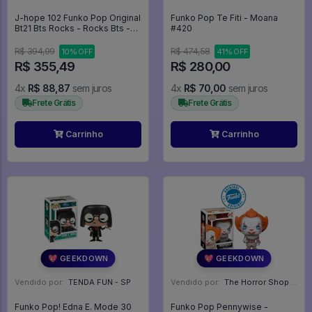
J-hope 102 Funko Pop Original
Funko Pop Te Fiti - Moana
Bt21 Bts Rocks - Rocks Bts -
#420
#102 - Funko Pop - #102 -
FUNKO POP #102
R$ 394,99
R$ 474,58
10% OFF
41% OFF
R$ 355,49
R$ 280,00
4x
R$ 88,87
sem juros
4x
R$ 70,00
sem juros
Frete Grátis
Frete Grátis
Carrinho
Carrinho
💖 GEEKDOWN
💖 GEEKDOWN
Vendido por:
TENDA FUN - SP
Vendido por:
The Horror Shop - Colecionáveis - MG
Funko Pop! Edna E. Mode 30
Funko Pop Pennywise -