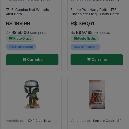
'71 El Camino Hot Wheels -
Funko Pop Harry Potter 178 -
Just Born
Chocolate Frog - Harry Potter
#178
R$ 199,99
R$ 390,61
4x
R$ 50,00
sem juros
4x
R$ 97,65
sem juros
Frete Grátis
Frete Grátis
Aqui tem cupom
Aqui tem cupom
Carrinho
Carrinho
Vendido por:
EXP Club Toys - SP
Vendido por:
Sempre Geek - SP