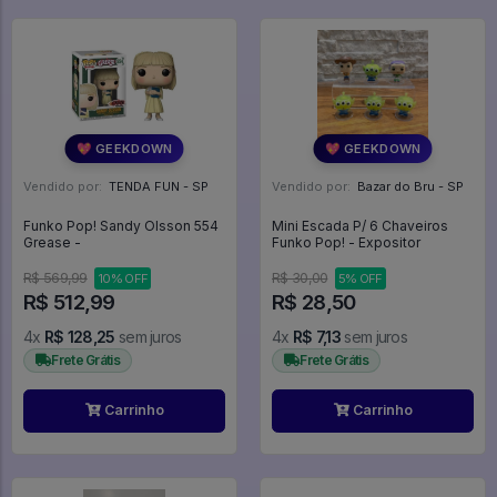
💖 GEEKDOWN
💖 GEEKDOWN
Vendido por:
TENDA FUN - SP
Vendido por:
Bazar do Bru - SP
Funko Pop! Sandy Olsson 554
Mini Escada P/ 6 Chaveiros
Grease -
Funko Pop! - Expositor
R$ 569,99
R$ 30,00
10% OFF
5% OFF
R$ 512,99
R$ 28,50
4x
R$ 128,25
sem juros
4x
R$ 7,13
sem juros
Frete Grátis
Frete Grátis
Carrinho
Carrinho