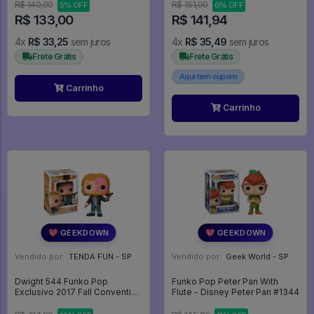
R$ 140,00
R$ 151,00
5% OFF
6% OFF
R$ 133,00
R$ 141,94
4x
R$ 33,25
sem juros
4x
R$ 35,49
sem juros
Frete Grátis
Frete Grátis
Aqui tem cupom
Carrinho
Carrinho
💖 GEEKDOWN
💖 GEEKDOWN
Vendido por:
TENDA FUN - SP
Vendido por:
Geek World - SP
Dwight 544 Funko Pop
Funko Pop Peter Pan With
Exclusivo 2017 Fall Convention
Flute - Disney Peter Pan #1344
The Walking Dead - The
Walking Dead - #544 - Funko