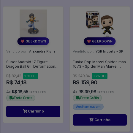
💖 GEEKDOWN
💖 GEEKDOWN
Vendido por:
Alexandre Kisner - PR
Vendido por:
YBR Imports - SP
Super Android 17 Figure
Funko Pop Marvel Spider-man
Dragon Ball GT Deformation
1073 - Spider Man Marvel
Bandai Mini PVC - Dragon Ball
#1073
Z
R$ 82,42
R$ 249,84
10% OFF
36% OFF
R$ 74,18
R$ 159,90
4x
R$ 18,55
sem juros
4x
R$ 39,98
sem juros
Frete Grátis
Frete Grátis
Aqui tem cupom
Carrinho
Carrinho