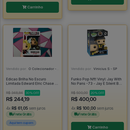
Carrinho
Vendido por:
O Colecionador - SP
Vendido por:
Vinicius S - SP
Edicao Brilha No Escuro
Funko Pop Nft! Vinyl: Jay With
Limitada Edward Elric Chase -
No Pans -73 - Jay E Silent Bob
Fullmetal Alchemist #1179
#1
R$ 348,84
R$ 500,00
30% OFF
20% OFF
R$ 244,19
R$ 400,00
4x
R$ 61,05
sem juros
4x
R$ 100,00
sem juros
Frete Grátis
Frete Grátis
Aqui tem cupom
Carrinho