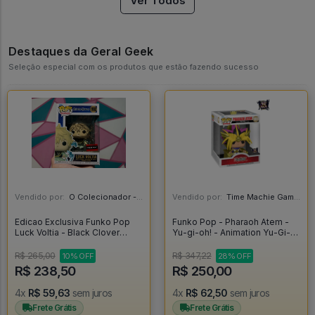
Ver Todos
Destaques da Geral Geek
Seleção especial com os produtos que estão fazendo sucesso
Vendido por:
O Colecionador - SP
Vendido por:
Time Machie Games | Nerd Store - SP
Edicao Exclusiva Funko Pop
Funko Pop - Pharaoh Atem -
Luck Voltia - Black Clover
Yu-gi-oh! - Animation Yu-Gi-
#1102
Oh! #1059
R$ 265,00
R$ 347,22
10% OFF
28% OFF
R$ 238,50
R$ 250,00
4x
R$ 59,63
sem juros
4x
R$ 62,50
sem juros
Frete Grátis
Frete Grátis