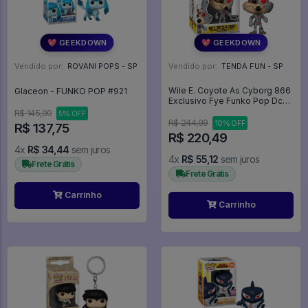
💖 GEEKDOWN
💖 GEEKDOWN
Vendido por:
ROVANI POPS - SP
Vendido por:
TENDA FUN - SP
Wile E. Coyote As Cyborg 866
Glaceon - FUNKO POP #921
Exclusivo Fye Funko Pop Dc
Looney Tunes - Looney Tunes
R$ 145,00
5% OFF
- #866 - Funko Pop - #866 -
R$ 244,99
10% OFF
R$ 137,75
FUNKO POP #866
R$ 220,49
4x
R$ 34,44
sem juros
4x
R$ 55,12
sem juros
Frete Grátis
Frete Grátis
Carrinho
Carrinho