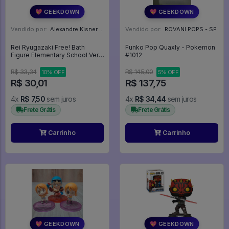
💖 GEEKDOWN
💖 GEEKDOWN
Vendido por:
Alexandre Kisner - PR
Vendido por:
ROVANI POPS - SP
Rei Ryugazaki Free! Bath
Funko Pop Quaxly - Pokemon
Figure Elementary School Ver.
#1012
- FREE!
R$ 33,34
R$ 145,00
10% OFF
5% OFF
R$ 30,01
R$ 137,75
4x
R$ 7,50
sem juros
4x
R$ 34,44
sem juros
Frete Grátis
Frete Grátis
Carrinho
Carrinho
💖 GEEKDOWN
💖 GEEKDOWN