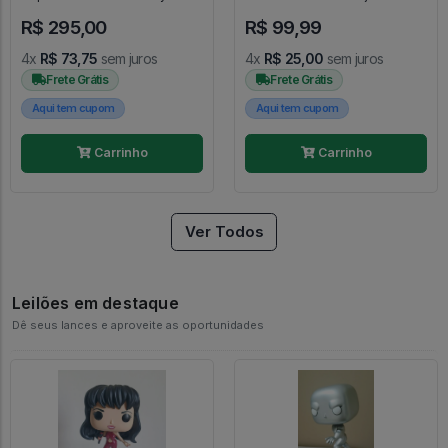
Stitch - #521 - FUNKO POP
Descrição - Re Zero #2112
R$ 295,00
R$ 99,99
#521
4x
R$ 73,75
sem juros
4x
R$ 25,00
sem juros
Frete Grátis
Frete Grátis
Aqui tem cupom
Aqui tem cupom
Carrinho
Carrinho
Ver Todos
Leilões em destaque
Dê seus lances e aproveite as oportunidades