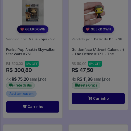
💖 GEEKDOWN
💖 GEEKDOWN
Vendido por:
Meus Pops - SP
Vendido por:
Bazar do Bru - SP
Funko Pop Anakin Skywalker -
Goldenface (Advent Calendar)
Star Wars #751
- The Office #877 - The
Office #877
R$ 320,00
R$ 50,00
6% OFF
5% OFF
R$ 300,80
R$ 47,50
4x
R$ 75,20
sem juros
4x
R$ 11,88
sem juros
Frete Grátis
Frete Grátis
Aqui tem cupom
Carrinho
Carrinho