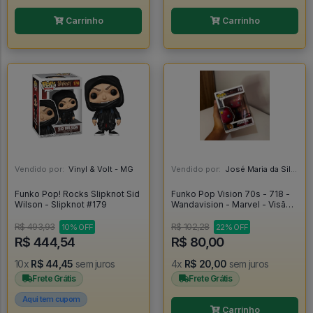
Carrinho
Carrinho
Vendido por:
Vinyl & Volt - MG
Vendido por:
José Maria da Silva Junior - AL
Funko Pop! Rocks Slipknot Sid
Funko Pop Vision 70s - 718 -
Wilson - Slipknot #179
Wandavision - Marvel - Visão -
Vingadores - Original -
Wandavision #718
R$ 493,93
R$ 102,28
10% OFF
22% OFF
R$ 444,54
R$ 80,00
10x
R$ 44,45
sem juros
4x
R$ 20,00
sem juros
Frete Grátis
Frete Grátis
Aqui tem cupom
Carrinho