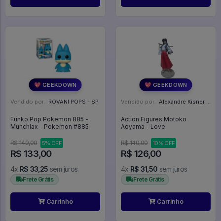
💖 GEEKDOWN
💖 GEEKDOWN
Vendido por:
ROVANI POPS - SP
Vendido por:
Alexandre Kisner - PR
Funko Pop Pokemon 885 -
Action Figures Motoko
Munchlax - Pokemon #885
Aoyama - Love
R$ 140,00
R$ 140,00
5% OFF
10% OFF
R$ 133,00
R$ 126,00
4x
R$ 33,25
sem juros
4x
R$ 31,50
sem juros
Frete Grátis
Frete Grátis
Carrinho
Carrinho