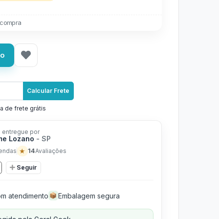
 compra
ho
Calcular Frete
a de frete grátis
 entregue por
me Lozano
- SP
★
14
endas
Avaliações
Seguir
m atendimento
Embalagem segura
📦