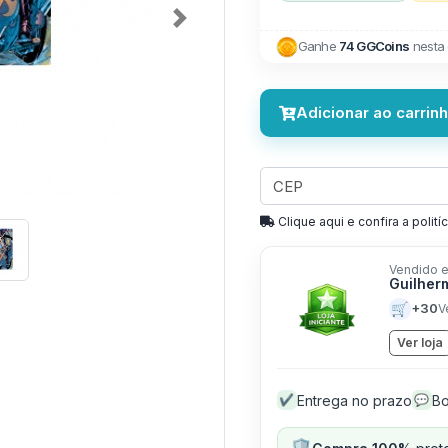
Next
Ganhe
74 GGCoins
nesta
Adicionar ao carrin
Clique aqui e confira a politíc
Vendido e
Guilher
🛒
+30
V
Ver loja
Entrega no prazo
Bo
✔
💬
🛡️