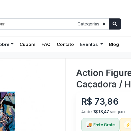
obre
Cupom
FAQ
Contato
Eventos
Blog
Action Figur
Caçadora / 
R$ 73,86
4x de
R$ 18,47
sem juros
🚚
Frete Grátis
⚡