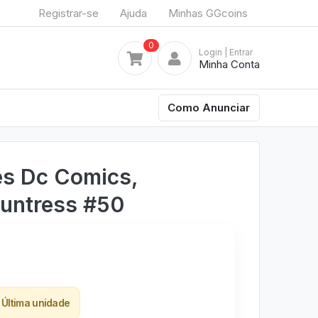
Registrar-se
Ajuda
Minhas GGcoins
0
Login
| Entrar
Minha Conta
Como Anunciar
es Dc Comics,
Huntress #50
Última unidade