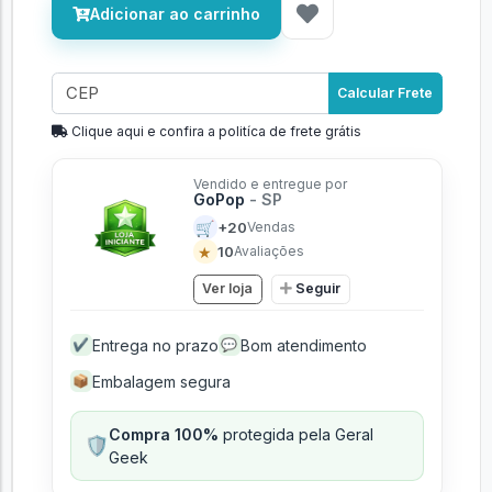
Adicionar ao carrinho
Calcular Frete
Clique aqui e confira a politíca de frete grátis
Vendido e entregue por
GoPop
- SP
🛒
+20
Vendas
★
10
Avaliações
Ver loja
Seguir
Entrega no prazo
Bom atendimento
✔
💬
Embalagem segura
📦
Compra 100%
protegida pela Geral
🛡️
Geek