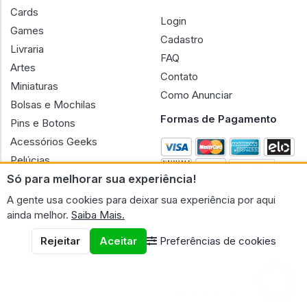
Cards
Login
Games
Cadastro
Livraria
FAQ
Artes
Contato
Miniaturas
Como Anunciar
Bolsas e Mochilas
Formas de Pagamento
Pins e Botons
Acessórios Geeks
Pelúcias
Só para melhorar sua experiência!
Bonecas
A gente usa cookies para deixar sua experiência por aqui
ainda melhor.
Saiba Mais.
Rejeitar
Aceitar
Preferências de cookies
CNPJ n.º 30.220.458/0001-17 - GERAL GEEK PORTAL ELETRONICO
LTDA.
© 2026 Geral Geek
Termos de uso
Políticas