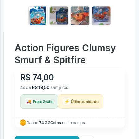
Action Figures Clumsy
Smurf & Spitfire
R$ 74,00
4x de
R$ 18,50
sem juros
🚚
⚡
Frete Grátis
Última unidade
Ganhe
74 GGCoins
nesta compra