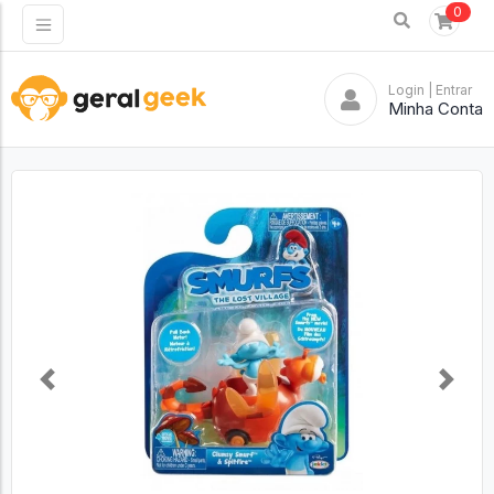
0
Login
| Entrar
Minha Conta
Previous
Next