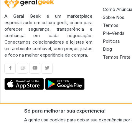
Como Anuncia
A Geral Geek é um marketplace
Sobre Nós
especializado em cultura geek, criado para
Termos
oferecer segurança, transparência e
Pré-Venda
confiança em cada negociação.
Políticas
Conectamos colecionadores e lojistas em
um ambiente confiável, com preços justos
Blog
e foco na melhor experiência de compra.
Termos Frete 
Só para melhorar sua experiência!
CNPJ n.º 30.220.458/0001-17 - GERAL GEEK PORTAL ELETRONICO LTDA.
A gente usa cookies para deixar sua experiência por 
© 2026 Geral Geek