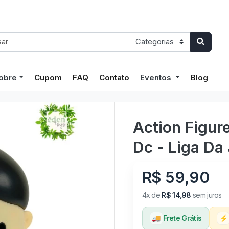
obre
Cupom
FAQ
Contato
Eventos
Blog
Action Figu
Dc - Liga Da 
R$ 59,90
4x de
R$ 14,98
sem juros
🚚
Frete Grátis
⚡