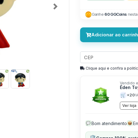
Next
Ganhe
60 GGCoins
nesta
Adicionar ao carrin
Clique aqui e confira a politíc
Vendido e
Éden T
🛒
+20
V
Ver loja
Bom atendimento
Em
💬
📦
🛡️