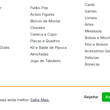
Cards
r
Funko Pop
Games
Action Figures
Livraria
Blocos de Montar
Artes
Chaveiro
Miniaturas
Caneca e Copo
Bolsas e Moch
Placas e Quadros
Pins e Botons
Grátis
Kit e Balde de Pipoca
Acessórios G
Almofadas
Pelúcias
Jogo de Tabuleiro
Bonecas
Rejeitar
Ac
aqui ainda melhor.
Saiba Mais.