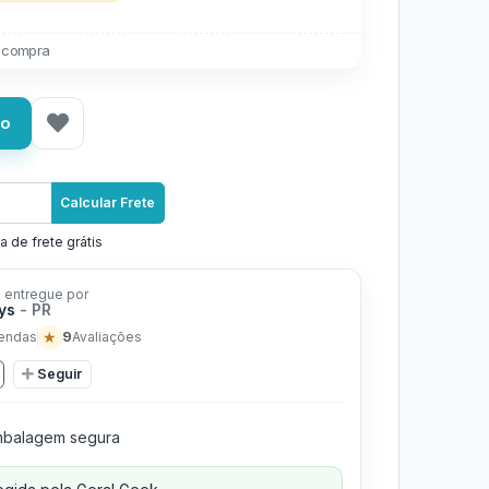
 compra
ho
Calcular Frete
a de frete grátis
 entregue por
oys
- PR
★
9
endas
Avaliações
Seguir
balagem segura