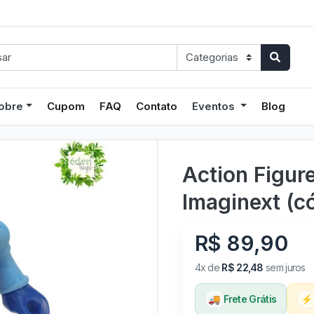
obre
Cupom
FAQ
Contato
Eventos
Blog
Action Figu
Imaginext (c
R$ 89,90
4x de
R$ 22,48
sem juros
🚚
Frete Grátis
⚡