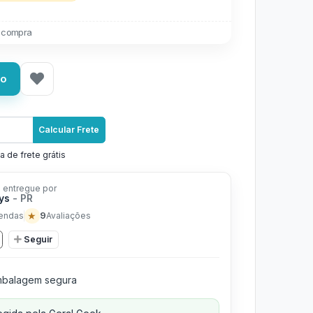
 compra
ho
Calcular Frete
a de frete grátis
 entregue por
oys
- PR
★
9
endas
Avaliações
Seguir
balagem segura