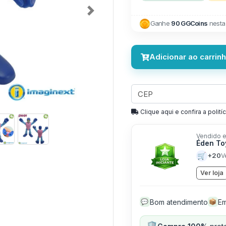
Next
Ganhe
90 GGCoins
nesta
Adicionar ao carrin
Clique aqui e confira a politíc
Vendido e
Éden T
🛒
+20
V
Ver loja
Bom atendimento
Em
💬
📦
🛡️