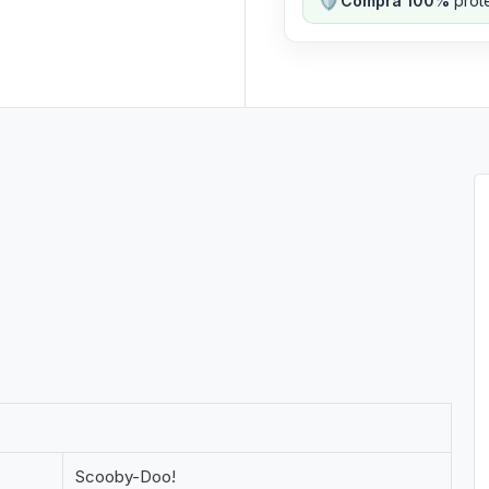
Compra 100%
prote
Scooby-Doo!