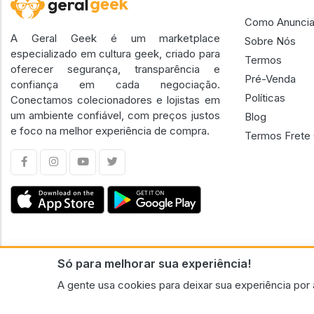
Como Anuncia
A Geral Geek é um marketplace
Sobre Nós
especializado em cultura geek, criado para
Termos
oferecer segurança, transparência e
Pré-Venda
confiança em cada negociação.
Políticas
Conectamos colecionadores e lojistas em
um ambiente confiável, com preços justos
Blog
e foco na melhor experiência de compra.
Termos Frete 
Só para melhorar sua experiência!
CNPJ n.º 30.220.458/0001-17 - GERAL GEEK PORTAL ELETRONICO LTDA.
A gente usa cookies para deixar sua experiência por 
© 2026 Geral Geek