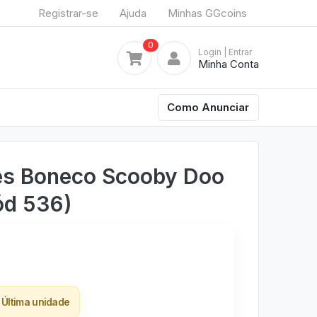
Registrar-se
Ajuda
Minhas GGcoins
0
Login
| Entrar
Minha Conta
Como Anunciar
res Boneco Scooby Doo
ód 536)
Última unidade