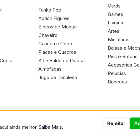
Cards
r
Funko Pop
Games
Action Figures
Livraria
Blocos de Montar
Artes
Chaveiro
Miniaturas
Caneca e Copo
Bolsas e Moch
Placas e Quadros
Pins e Botons
Grátis
Kit e Balde de Pipoca
Acessórios G
Almofadas
Pelúcias
Jogo de Tabuleiro
Bonecas
Rejeitar
Ac
aqui ainda melhor.
Saiba Mais.