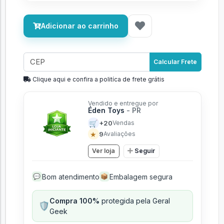
Adicionar ao carrinho
Calcular Frete
Clique aqui e confira a politíca de frete grátis
Vendido e entregue por
Éden Toys
- PR
🛒
+20
Vendas
★
9
Avaliações
Ver loja
Seguir
Bom atendimento
Embalagem segura
💬
📦
Compra 100%
protegida pela Geral
🛡️
Geek