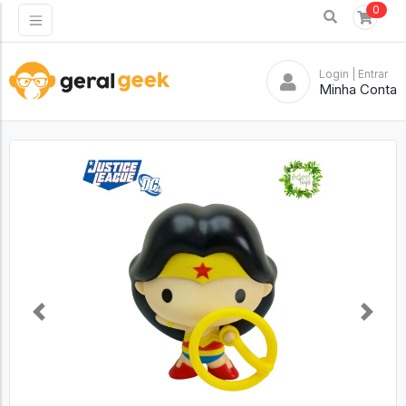
0
Login
| Entrar
Minha Conta
Previous
Next