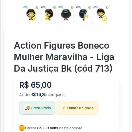
Action Figures Boneco
Mulher Maravilha - Liga
Da Justiça Bk (cód 713)
R$ 65,00
4x de
R$ 16,25
sem juros
🚚
⚡
Frete Grátis
Última unidade
Ganhe
65 GGCoins
nesta compra