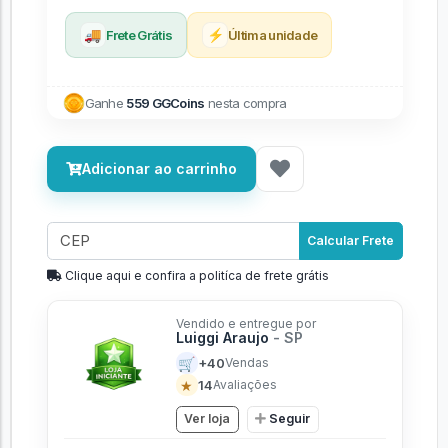
🚚
⚡
Frete Grátis
Última unidade
Ganhe
559 GGCoins
nesta compra
Adicionar ao carrinho
Calcular Frete
Clique aqui e confira a politíca de frete grátis
Vendido e entregue por
Luiggi Araujo
- SP
🛒
+40
Vendas
★
14
Avaliações
Ver loja
Seguir