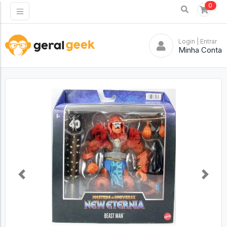
0
Login
| Entrar
Minha Conta
Previous
Next