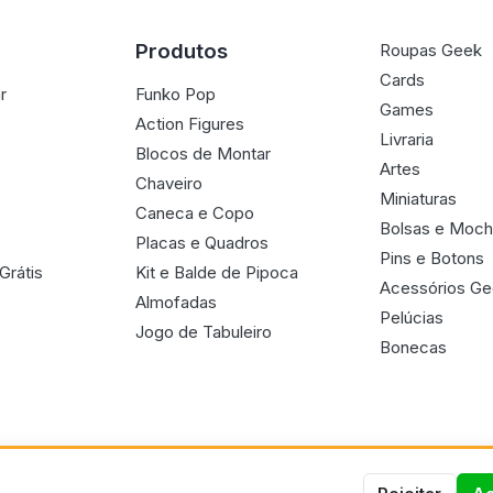
Produtos
Roupas Geek
Cards
r
Funko Pop
Games
Action Figures
Livraria
Blocos de Montar
Artes
Chaveiro
Miniaturas
Caneca e Copo
Bolsas e Moch
Placas e Quadros
Pins e Botons
Grátis
Kit e Balde de Pipoca
Acessórios G
Almofadas
Pelúcias
Jogo de Tabuleiro
Bonecas