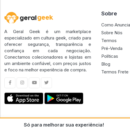
Sobre
Como Anuncia
A Geral Geek é um marketplace
Sobre Nós
especializado em cultura geek, criado para
Termos
oferecer segurança, transparência e
Pré-Venda
confiança em cada negociação.
Políticas
Conectamos colecionadores e lojistas em
um ambiente confiável, com preços justos
Blog
e foco na melhor experiência de compra.
Termos Frete 
Só para melhorar sua experiência!
CNPJ n.º 30.220.458/0001-17 - GERAL GEEK PORTAL ELETRONICO LTDA.