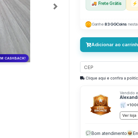
🚚
Frete Grátis
⚡
Next
Ganhe
83 GGCoins
nesta
Adicionar ao carrin
OM CASHBACK!
Clique aqui e confira a politíc
Vendido e
Alexand
🛒
+100
Ver loja
Bom atendimento
Em
💬
📦