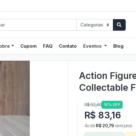
obre
Cupom
FAQ
Contato
Eventos
Blog
Action Figur
Collectable F
R$ 92,40
10% OFF
R$ 83,16
4x de
R$ 20,79
sem juros