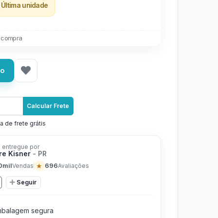
Última unidade
 compra
ho
Calcular Frete
a de frete grátis
 entregue por
re Kisner
- PR
0mil
★
696
Vendas
Avaliações
Seguir
balagem segura