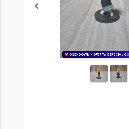
Previous
💖 GEEKDOWN - OFERTA ESPECIAL C