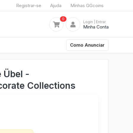
Registrar-se
Ajuda
Minhas GGcoins
0
Login
| Entrar
Minha Conta
Como Anunciar
 Übel -
orate Collections