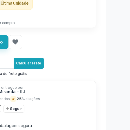
Última unidade
a compra
ho
Calcular Frete
a de frete grátis
 entregue por
 Miranda
- RJ
★
25
endas
Avaliações
Seguir
balagem segura