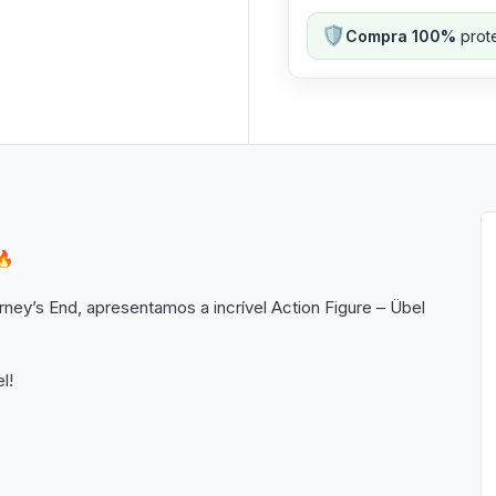
🛡️
Compra 100%
prote
🔥
ey’s End, apresentamos a incrível Action Figure – Übel
l!