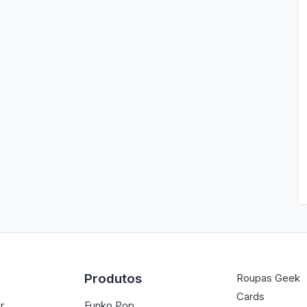
Produtos
Roupas Geek
Cards
r
Funko Pop