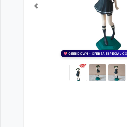
Previous
💖 GEEKDOWN - OFERTA ESPECIAL C