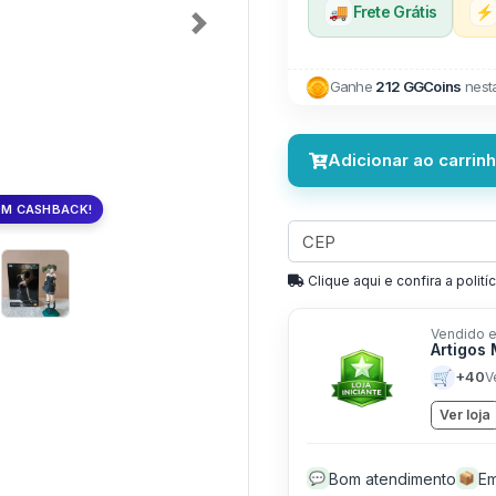
🚚
Frete Grátis
⚡
Next
Ganhe
212 GGCoins
nest
Adicionar ao carrin
OM CASHBACK!
Clique aqui e confira a politíc
Vendido e
Artigos
🛒
+40
V
Ver loja
Bom atendimento
Em
💬
📦