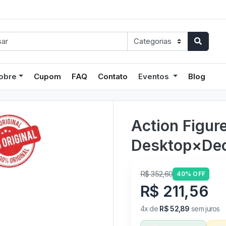
obre
Cupom
FAQ
Contato
Eventos
Blog
Action Figure
Desktop×Dec
R$ 352,60
40% OFF
R$ 211,56
4x de
R$ 52,89
sem juros