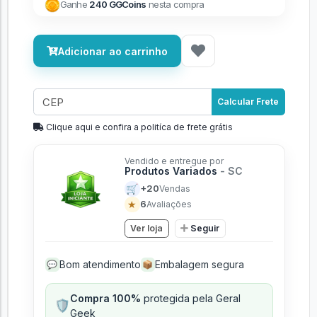
Ganhe
240 GGCoins
nesta compra
Adicionar ao carrinho
Calcular Frete
Clique aqui e confira a politíca de frete grátis
Vendido e entregue por
Produtos Variados
- SC
🛒
+20
Vendas
★
6
Avaliações
Ver loja
Seguir
Bom atendimento
Embalagem segura
💬
📦
Compra 100%
protegida pela Geral
🛡️