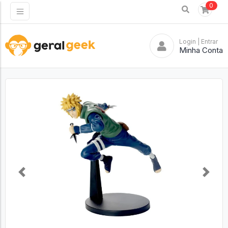
0
Login
| Entrar
Minha Conta
Previous
Next