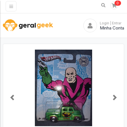
0
Login
| Entrar
Minha Conta
Previous
Next