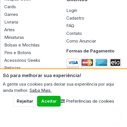
Cards
Login
Games
Cadastro
Livraria
FAQ
Artes
Contato
Miniaturas
Como Anunciar
Bolsas e Mochilas
Formas de Pagamento
Pins e Botons
Acessórios Geeks
Pelúcias
Só para melhorar sua experiência!
Bonecas
A gente usa cookies para deixar sua experiência por aqui
ainda melhor.
Saiba Mais.
Rejeitar
Aceitar
Preferências de cookies
CNPJ n.º 30.220.458/0001-17 - GERAL GEEK PORTAL ELETRONICO
LTDA.
© 2026 Geral Geek
Termos de uso
Políticas