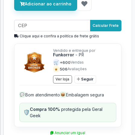
Adicionar ao carrinho
Calcular Frete
Clique aqui e confira a politíca de frete grátis
Vendido e entregue por
Funkorror
- PR
🛒
+600
Vendas
★
506
Avaliações
Ver loja
Seguir
Bom atendimento
Embalagem segura
💬
📦
Compra 100%
protegida pela Geral
🛡️
Geek
Anunciar um igual