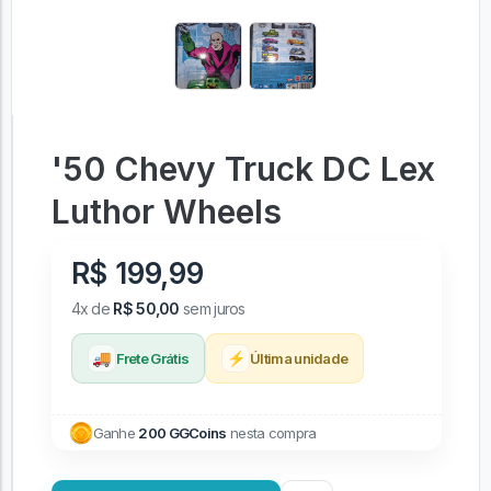
'50 Chevy Truck DC Lex
Luthor Wheels
R$ 199,99
4x de
R$ 50,00
sem juros
🚚
⚡
Frete Grátis
Última unidade
Ganhe
200 GGCoins
nesta compra