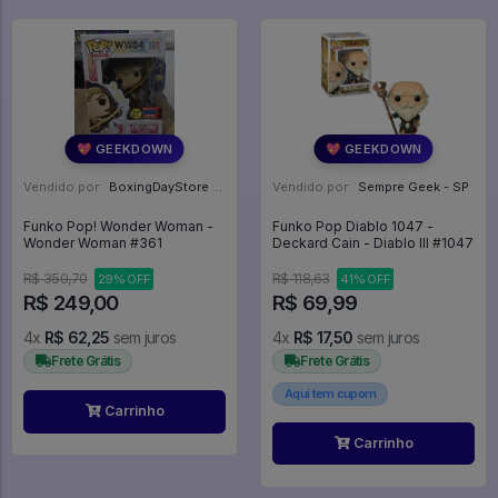
💖 GEEKDOWN
💖 GEEKDOWN
Vendido por:
BoxingDayStore - GO
Vendido por:
Sempre Geek - SP
Funko Pop! Wonder Woman -
Funko Pop Diablo 1047 -
Wonder Woman #361
Deckard Cain - Diablo III #1047
R$ 350,70
R$ 118,63
29% OFF
41% OFF
R$ 249,00
R$ 69,99
4x
R$ 62,25
sem juros
4x
R$ 17,50
sem juros
Frete Grátis
Frete Grátis
Aqui tem cupom
Carrinho
Carrinho