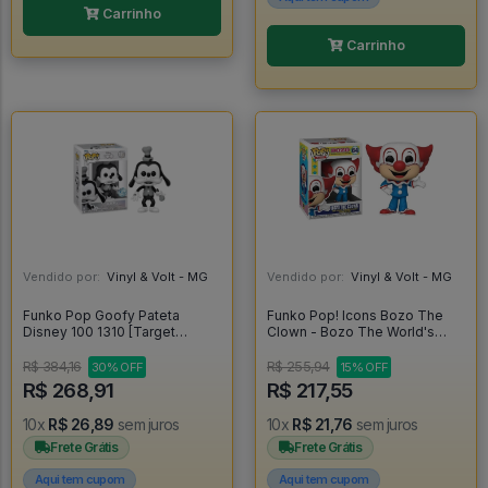
Carrinho
Carrinho
Vendido por:
Vinyl & Volt - MG
Vendido por:
Vinyl & Volt - MG
Funko Pop Goofy Pateta
Funko Pop! Icons Bozo The
Disney 100 1310 [Target
Clown - Bozo The World's
Exclusive] - Disney #1310
Most Famous Clown #64
R$ 384,16
R$ 255,94
30% OFF
15% OFF
R$ 268,91
R$ 217,55
10x
R$ 26,89
sem juros
10x
R$ 21,76
sem juros
Frete Grátis
Frete Grátis
Aqui tem cupom
Aqui tem cupom