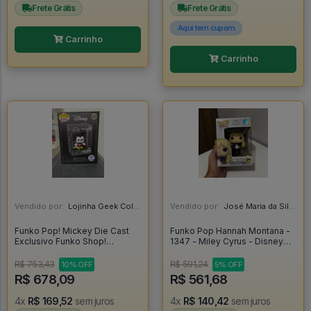
Frete Grátis
Frete Grátis
Aqui tem cupom
Carrinho
Carrinho
Vendido por:
Lojinha Geek Colecionáveis - DF
Vendido por:
José Maria da Silva Junior - AL
Funko Pop! Mickey Die Cast
Funko Pop Hannah Montana -
Exclusivo Funko Shop!
1347 - Miley Cyrus - Disney
(lacrado) - Mickey #07
Channel - Disney 100 - Disney
100 Hannah Montana #1347
R$ 753,43
R$ 591,24
10% OFF
5% OFF
R$ 678,09
R$ 561,68
4x
R$ 169,52
sem juros
4x
R$ 140,42
sem juros