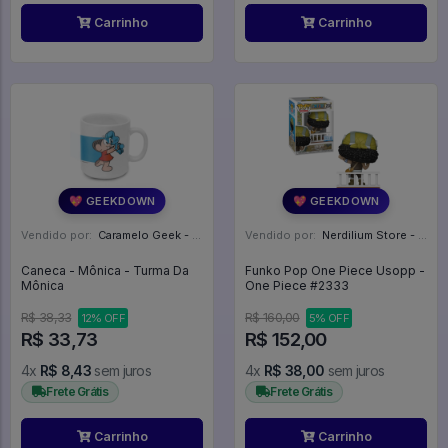
Carrinho
Carrinho
💖 GEEKDOWN
💖 GEEKDOWN
Vendido por:
Caramelo Geek - DF
Vendido por:
Nerdilium Store - SP
Caneca - Mônica - Turma Da
Funko Pop One Piece Usopp -
Mônica
One Piece #2333
R$ 38,33
R$ 160,00
12% OFF
5% OFF
R$ 33,73
R$ 152,00
4x
R$ 8,43
sem juros
4x
R$ 38,00
sem juros
Frete Grátis
Frete Grátis
Carrinho
Carrinho