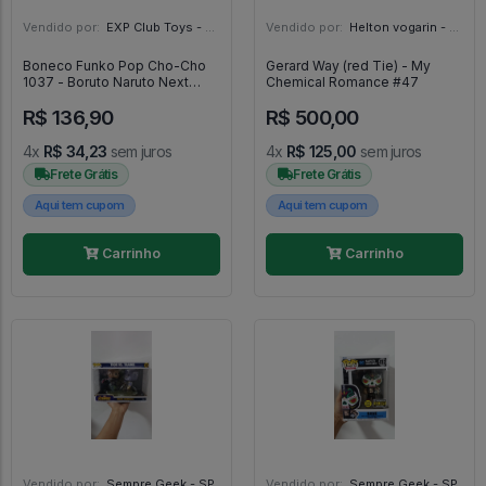
Vendido por:
EXP Club Toys - SP
Vendido por:
Helton vogarin - SP
Boneco Funko Pop Cho-Cho
Gerard Way (red Tie) - My
1037 - Boruto Naruto Next
Chemical Romance #47
Generations #1037
R$ 136,90
R$ 500,00
4x
R$ 34,23
sem juros
4x
R$ 125,00
sem juros
Frete Grátis
Frete Grátis
Aqui tem cupom
Aqui tem cupom
Carrinho
Carrinho
Vendido por:
Sempre Geek - SP
Vendido por:
Sempre Geek - SP