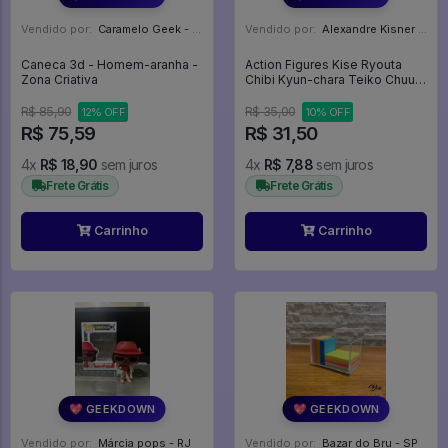
Vendido por:
Caramelo Geek - DF
Vendido por:
Alexandre Kisner - PR
Caneca 3d - Homem-aranha -
Action Figures Kise Ryouta
Zona Criativa
Chibi Kyun-chara Teiko Chuu
Vol. 2 - Kuroko No Basket
R$ 85,90
R$ 35,00
12% OFF
10% OFF
R$ 75,59
R$ 31,50
4x
R$ 18,90
sem juros
4x
R$ 7,88
sem juros
Frete Grátis
Frete Grátis
Carrinho
Carrinho
💖 GEEKDOWN
💖 GEEKDOWN
Vendido por:
Márcia pops - RJ
Vendido por:
Bazar do Bru - SP