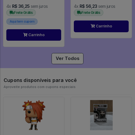
4x
R$ 36,25
sem juros
4x
R$ 56,23
sem juros
Frete Grátis
Frete Grátis
Aqui tem cupom
Carrinho
Carrinho
Ver Todos
Cupons disponíveis para você
Aproveite produtos com cupons especiais