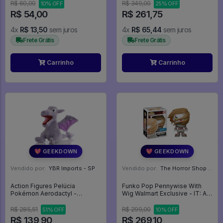
Verde - Marvel #1168
R$ 60,00
R$ 349,00
10% OFF
25% OFF
R$ 54,00
R$ 261,75
4x
R$ 13,50
sem juros
4x
R$ 65,44
sem juros
Frete Grátis
Frete Grátis
Carrinho
Carrinho
💖 GEEKDOWN
💖 GEEKDOWN
Vendido por:
YBR Imports - SP
Vendido por:
The Horror Shop - Colecionáveis - MG
Action Figures Pelúcia
Funko Pop Pennywise With
Pokémon Aerodactyl -
Wig Walmart Exclusive - IT: A
Pokemon
Coisa #474
R$ 285,51
R$ 299,00
51% OFF
10% OFF
R$ 139,90
R$ 269,10