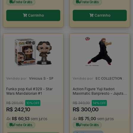
Frete Grátis
Frete Grátis
Carrinho
Carrinho
Vendido por:
Vinicius S - SP
Vendido por:
EC COLLECTION - SP
Funko pop Kuil #329 - Star
Action Figure Yuji Itadori
Wars Mandalorian #1
Maximatic Banpresto - Jujutsu
Kaisen - Jujutsu Kaisen
R$ 269,00
R$ 349,90
10% OFF
14% OFF
R$ 242,10
R$ 300,00
4x
R$ 60,53
sem juros
4x
R$ 75,00
sem juros
Frete Grátis
Frete Grátis