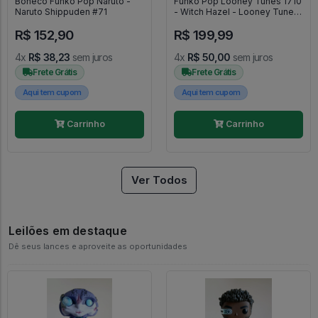
Boneco Funko Pop Naruto -
Funko Pop Looney Tunes 1710
Naruto Shippuden #71
- Witch Hazel - Looney Tunes
#1710
R$ 152,90
R$ 199,99
4x
R$ 38,23
sem juros
4x
R$ 50,00
sem juros
Frete Grátis
Frete Grátis
Aqui tem cupom
Aqui tem cupom
Carrinho
Carrinho
Ver Todos
Leilões em destaque
Dê seus lances e aproveite as oportunidades