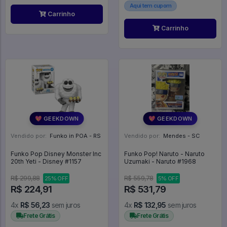
Aqui tem cupom
Carrinho
Carrinho
💖 GEEKDOWN
💖 GEEKDOWN
Vendido por:
Funko in POA - RS
Vendido por:
Mendes - SC
Funko Pop Disney Monster Inc
Funko Pop! Naruto - Naruto
20th Yeti - Disney #1157
Uzumaki - Naruto #1968
R$ 299,88
R$ 559,78
25% OFF
5% OFF
R$ 224,91
R$ 531,79
4x
R$ 56,23
sem juros
4x
R$ 132,95
sem juros
Frete Grátis
Frete Grátis