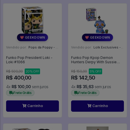
💖 GEEKDOWN
💖 GEEKDOWN
Vendido por:
Pops da Poppy - SP
Vendido por:
Lolk Exclusives - SP
Funko Pop President Loki -
Funko Pop Kpop Demon
Loki #1066
Hunters Derpy With Sussie
2260 - KPop Demon Hunters
#2260
R$ 500,00
R$ 150,00
20% OFF
5% OFF
R$ 400,00
R$ 142,50
4x
R$ 100,00
sem juros
4x
R$ 35,63
sem juros
Frete Grátis
Frete Grátis
Carrinho
Carrinho