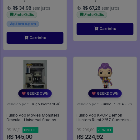
4x
R$ 34,98
sem juros
4x
R$ 67,28
sem juros
Frete Grátis
Frete Grátis
Aqui tem cupom
Carrinho
Carrinho
💖 GEEKDOWN
💖 GEEKDOWN
Vendido por:
Hugo Iserhard Júnior - RS
Vendido por:
Funko in POA - RS
Funko Pop Movies Monsters
Funko Pop KPOP Demon
Dracula - Universal Studios
Hunters Rumi 2257 Guerreiras
Monsters #1152
do K-POP - Television #2257
R$ 161,11
R$ 299,89
10% OFF
25% OFF
R$ 145,00
R$ 224,92