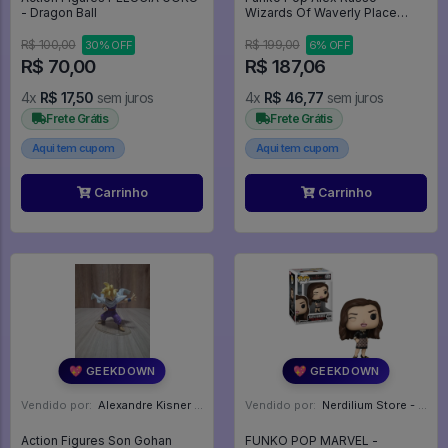
- Dragon Ball
Wizards Of Waverly Place
#1602
R$ 100,00
R$ 199,00
30% OFF
6% OFF
R$ 70,00
R$ 187,06
4x
R$ 17,50
sem juros
4x
R$ 46,77
sem juros
Frete Grátis
Frete Grátis
Aqui tem cupom
Aqui tem cupom
Carrinho
Carrinho
💖 GEEKDOWN
💖 GEEKDOWN
Vendido por:
Alexandre Kisner - PR
Vendido por:
Nerdilium Store - SP
Action Figures Son Gohan
FUNKO POP MARVEL -