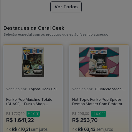
Ver Todos
Destaques da Geral Geek
Seleção especial com os produtos que estão fazendo sucesso
Vendido por:
Lojinha Geek Colecionáveis - DF
Vendido por:
O Colecionador - SP
Funko Pop Muichiro Tokito
Hot Topic Funko Pop Spider
(CHASE) - Funko Shop
Demon Mother Com Protetor -
Exclusive - Demon Slayer -
Demon Slayer #1573
#1858 *RARO* - FUNKO POP
R$ 1.727,60
R$ 295,00
5% OFF
14% OFF
#1858
R$ 1.641,22
R$ 253,70
4x
R$ 410,31
sem juros
4x
R$ 63,43
sem juros