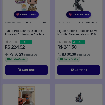
💖 GEEKDOWN
💖 GEEKDOWN
Vendido por:
Funko in POA - RS
Vendido por:
Tanuki Colecionáveis - SP
Funko Pop Disney Ultimate
Figure Action : Reno Ichikawa -
Princess Exclusivo – Cinderella
Noodle Stooper - Kaiju N° 8
(com Pin) - Princesas Disney
Cinderela - Disney #222
R$ 299,89
R$ 345,00
25% OFF
30% OFF
R$ 224,92
R$ 241,50
4x
R$ 56,23
sem juros
4x
R$ 60,38
sem juros
Frete Grátis
Frete Grátis
Carrinho
Carrinho