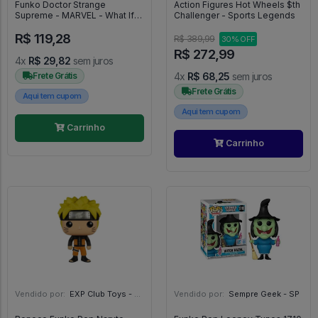
Funko Doctor Strange
Action Figures Hot Wheels $th
Supreme - MARVEL - What If
Challenger - Sports Legends
...? #874
R$ 119,28
R$ 389,99
30% OFF
R$ 272,99
4x
R$ 29,82
sem juros
Frete Grátis
4x
R$ 68,25
sem juros
Frete Grátis
Aqui tem cupom
Aqui tem cupom
Carrinho
Carrinho
Vendido por:
EXP Club Toys - SP
Vendido por:
Sempre Geek - SP