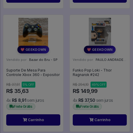
💖 GEEKDOWN
💖 GEEKDOWN
Vendido por:
Bazar do Bru - SP
Vendido por:
PAULO ANDRADE - RJ
Suporte De Mesa Para
Funko Pop Loki - Thor
Controle Xbox 360 - Expositor
Ragnarok #242
R$ 37,51
R$ 294,10
5% OFF
49% OFF
R$ 35,63
R$ 149,99
4x
R$ 8,91
sem juros
4x
R$ 37,50
sem juros
Frete Grátis
Frete Grátis
Carrinho
Carrinho