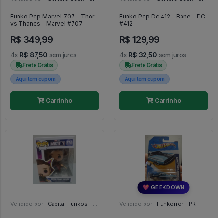
Funko Pop Marvel 707 - Thor
Funko Pop Dc 412 - Bane - DC
vs Thanos - Marvel #707
#412
R$ 349,99
R$ 129,99
4x
R$ 87,50
sem juros
4x
R$ 32,50
sem juros
Frete Grátis
Frete Grátis
Aqui tem cupom
Aqui tem cupom
Carrinho
Carrinho
💖 GEEKDOWN
Vendido por:
Capital Funkos - DF
Vendido por:
Funkorror - PR