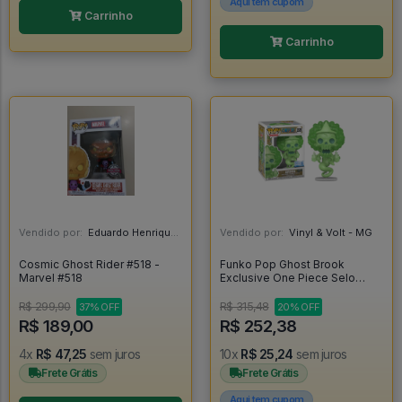
Aqui tem cupom
Carrinho
Carrinho
Vendido por:
Eduardo Henrique - SP
Vendido por:
Vinyl & Volt - MG
Cosmic Ghost Rider #518 -
Funko Pop Ghost Brook
Marvel #518
Exclusive One Piece Selo
Chalice Collectibles Exclusive
- One Piece #2325
R$ 299,90
R$ 315,48
37% OFF
20% OFF
R$ 189,00
R$ 252,38
4x
R$ 47,25
sem juros
10x
R$ 25,24
sem juros
Frete Grátis
Frete Grátis
Aqui tem cupom