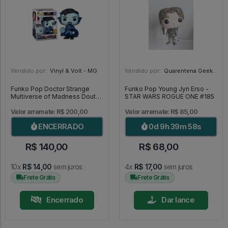
Vendido por:
Vinyl & Volt - MG
Vendido por:
Quarentena Geek Store - SP
Funko Pop Doctor Strange
Funko Pop Young Jyn Erso -
Multiverse of Madness Doutor
STAR WARS ROGUE ONE #185
Estranho Chase 1000 [Limited
Edition] - Doctor Strange
Valor arremate: R$ 200,00
Valor arremate: R$ 85,00
#1000
ENCERRADO
0d 9h 39m 57s
R$ 140,00
R$ 68,00
10x
R$ 14,00
sem juros
4x
R$ 17,00
sem juros
Frete Grátis
Frete Grátis
Encerrado
Dar lance