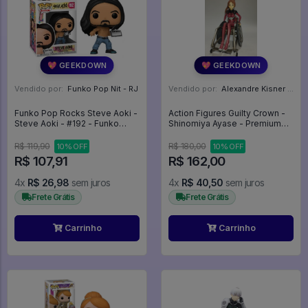
💖 GEEKDOWN
💖 GEEKDOWN
Vendido por:
Funko Pop Nit - RJ
Vendido por:
Alexandre Kisner - PR
Funko Pop Rocks Steve Aoki -
Action Figures Guilty Crown -
Steve Aoki - #192 - Funko
Shinomiya Ayase - Premium
#192
Prize (Taito) - Guilty Crown
R$ 119,90
R$ 180,00
10% OFF
10% OFF
R$ 107,91
R$ 162,00
4x
R$ 26,98
sem juros
4x
R$ 40,50
sem juros
Frete Grátis
Frete Grátis
Carrinho
Carrinho