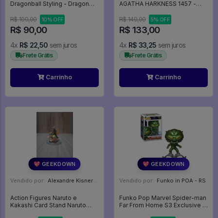
Dragonball Styling - Dragon
AGATHA HARKNESS 1457 -
Ball
WANDAVISION - Marvel #1457
R$ 100,00
R$ 140,00
10% OFF
5% OFF
R$ 90,00
R$ 133,00
4x
R$ 22,50
sem juros
4x
R$ 33,25
sem juros
Frete Grátis
Frete Grátis
Carrinho
Carrinho
💖 GEEKDOWN
💖 GEEKDOWN
Vendido por:
Alexandre Kisner - PR
Vendido por:
Funko in POA - RS
Action Figures Naruto e
Funko Pop Marvel Spider-man
Kakashi Card Stand Naruto
Far From Home S3 Exclusive -
Konoha Emaki - Naruto
Green Goblin 1168 Duende