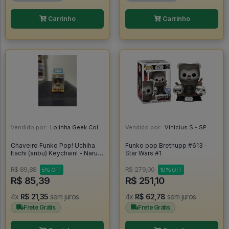
Carrinho
Carrinho
Vendido por:
Lojinha Geek Colecionáveis - DF
Vendido por:
Vinicius S - SP
Chaveiro Funko Pop! Uchiha
Funko pop Brethupp #613 -
Itachi (anbu) Keychain! - Naruto
Star Wars #1
Shippuden
R$ 89,88
R$ 279,00
5% OFF
10% OFF
R$ 85,39
R$ 251,10
4x
R$ 21,35
sem juros
4x
R$ 62,78
sem juros
Frete Grátis
Frete Grátis