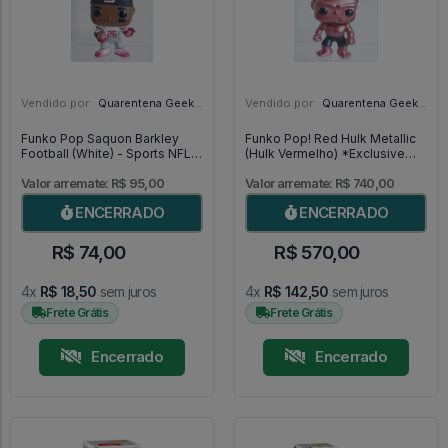
Vendido por:
Quarentena Geek Store - SP
Vendido por:
Quarentena Geek Store - SP
Funko Pop Saquon Barkley
Funko Pop! Red Hulk Metallic
Football (White) - Sports NFL
(Hulk Vermelho) *Exclusive
#118
SDCC 2013* MUITO RARO -
Marvel #31
Valor arremate: R$ 95,00
Valor arremate: R$ 740,00
ENCERRADO
ENCERRADO
R$ 74,00
R$ 570,00
4x
R$ 18,50
sem juros
4x
R$ 142,50
sem juros
Frete Grátis
Frete Grátis
Encerrado
Encerrado