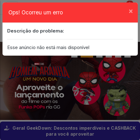
0
×
Ops! Ocorreu um erro
Login
| Entrar
Descrição do problema:
Minha Conta
Esse anúncio não está mais disponível
Geral GeekDown: Descontos imperdíveis e CASHBACK
para você aproveitar