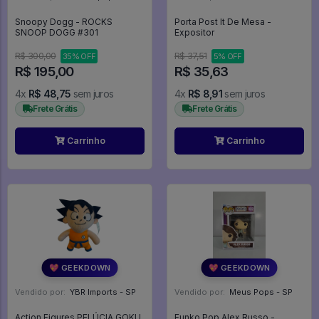
Snoopy Dogg - ROCKS
Porta Post It De Mesa -
SNOOP DOGG #301
Expositor
R$ 300,00
R$ 37,51
35% OFF
5% OFF
R$ 195,00
R$ 35,63
4x
R$ 48,75
sem juros
4x
R$ 8,91
sem juros
Frete Grátis
Frete Grátis
Carrinho
Carrinho
💖 GEEKDOWN
💖 GEEKDOWN
Vendido por:
YBR Imports - SP
Vendido por:
Meus Pops - SP
Action Figures PELÚCIA GOKU
Funko Pop Alex Russo -