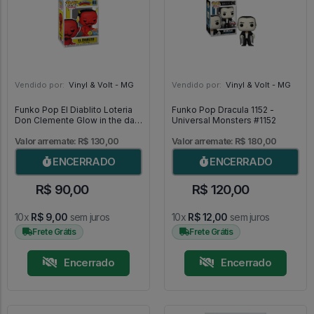
Vendido por:
Vinyl & Volt - MG
Vendido por:
Vinyl & Volt - MG
Funko Pop El Diablito Loteria
Funko Pop Dracula 1152 -
Don Clemente Glow in the dark
Universal Monsters #1152
03 [Special Edition] - Loteria
#03
Valor arremate: R$ 130,00
Valor arremate: R$ 180,00
ENCERRADO
ENCERRADO
R$ 90,00
R$ 120,00
10x
R$ 9,00
sem juros
10x
R$ 12,00
sem juros
Frete Grátis
Frete Grátis
Encerrado
Encerrado