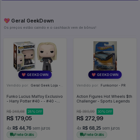
💖 Geral GeekDown
Os preços estão caindo e o cashback vem de bônus!
💖 GEEKDOWN
💖 GEEKDOWN
Vendido por:
Geral Geek Loja - SP
Vendido por:
Funkorror - PR
Funko Lucius Malfoy Exclusivo
Action Figures Hot Wheels $th
- Harry Potter #40 - - #40 -
Challenger - Sports Legends
FUNKO POP #4040
R$ 248,68
R$ 389,99
28% OFF
30% OFF
R$ 179,05
R$ 272,99
4x
R$ 44,76
sem juros
4x
R$ 68,25
sem juros
Frete Grátis
Frete Grátis