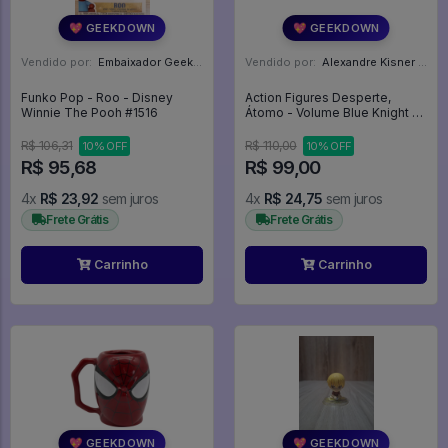
💖 GEEKDOWN
💖 GEEKDOWN
Vendido por:
Embaixador Geek - SP
Vendido por:
Alexandre Kisner - PR
Funko Pop - Roo - Disney
Action Figures Desperte,
Winnie The Pooh #1516
Átomo - Volume Blue Knight -
Astro Boy
R$ 106,31
R$ 110,00
10% OFF
10% OFF
R$ 95,68
R$ 99,00
4x
R$ 23,92
sem juros
4x
R$ 24,75
sem juros
Frete Grátis
Frete Grátis
Carrinho
Carrinho
💖 GEEKDOWN
💖 GEEKDOWN